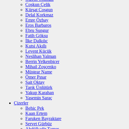
Coşkun Çelik
Kürşat Coşgun
Delal Korkmaz
Emre Özbay
Eros Barbaros
Ebru Sungur
Fatih Göksu
İlke Dalkılıç
Kutsi Akıllı
Levent Küçük
Neslihan Yalman
Berrin Yelkenbiçer
Mihail Zoşçenko
Müstear Name
Ömer Pınar
Sait Oktay
Tarık Ünlütürk
Yakup Karahan
Yasemin Saraç
Çizerler
Behiç Pek
Kaan Ertem
Faruken Bayraktare
Servet Gürbüz
Abdülkadir Tamer