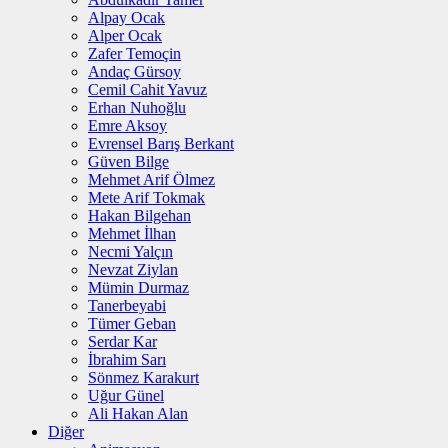
Alpay Ocak
Alper Ocak
Zafer Temoçin
Andaç Gürsoy
Cemil Cahit Yavuz
Erhan Nuhoğlu
Emre Aksoy
Evrensel Barış Berkant
Güven Bilge
Mehmet Arif Ölmez
Mete Arif Tokmak
Hakan Bilgehan
Mehmet İlhan
Necmi Yalçın
Nevzat Ziylan
Mümin Durmaz
Tanerbeyabi
Tümer Geban
Serdar Kar
İbrahim Sarı
Sönmez Karakurt
Uğur Günel
Ali Hakan Alan
Diğer