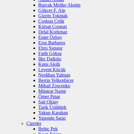
Burçak Melike Akgün
Gökçer F. Alp
Gizem Tokmak
Coşkun Çelik
Kürşat Coşgun
Delal Korkmaz
Emre Özbay
Eros Barbaros
Ebru Sungur
Fatih Göksu
İlke Dalkılıç
Kutsi Akıllı
Levent Küçük
Neslihan Yalman
Berrin Yelkenbiçer
Mihail Zoşçenko
Müstear Name
Ömer Pınar
Sait Oktay
Tarık Ünlütürk
Yakup Karahan
Yasemin Saraç
Çizerler
Behiç Pek