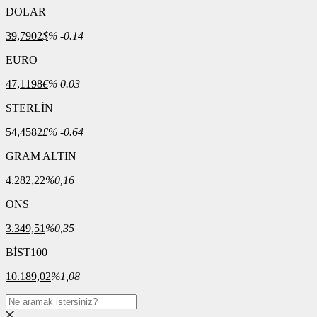
DOLAR
39,7902
$
% -0.14
EURO
47,1198
€
% 0.03
STERLİN
54,4582
£
% -0.64
GRAM ALTIN
4.282,22
%0,16
ONS
3.349,51
%0,35
BİST100
10.189,02
%1,08