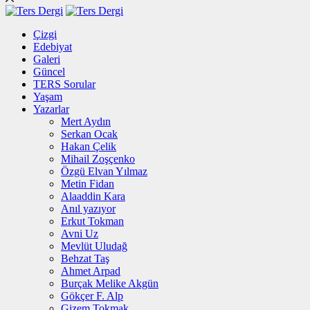
Çizgi
Edebiyat
Galeri
Güncel
TERS Sorular
Yaşam
Yazarlar
Mert Aydın
Serkan Ocak
Hakan Çelik
Mihail Zoşçenko
Özgü Elvan Yılmaz
Metin Fidan
Alaaddin Kara
Anıl yazıyor
Erkut Tokman
Avni Uz
Mevlüt Uludağ
Behzat Taş
Ahmet Arpad
Burçak Melike Akgün
Gökçer F. Alp
Gizem Tokmak