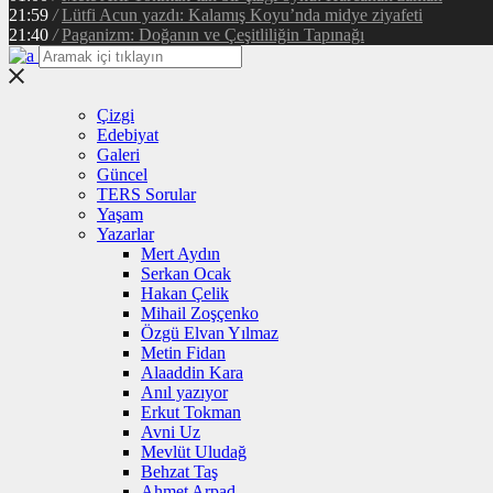
21:59
/
Lütfi Acun yazdı: Kalamış Koyu’nda midye ziyafeti
21:40
/
Paganizm: Doğanın ve Çeşitliliğin Tapınağı
Çizgi
Edebiyat
Galeri
Güncel
TERS Sorular
Yaşam
Yazarlar
Mert Aydın
Serkan Ocak
Hakan Çelik
Mihail Zoşçenko
Özgü Elvan Yılmaz
Metin Fidan
Alaaddin Kara
Anıl yazıyor
Erkut Tokman
Avni Uz
Mevlüt Uludağ
Behzat Taş
Ahmet Arpad