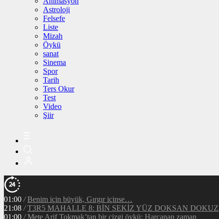
Animasyon
Astroloji
Felsefe
Liste
Mizah
Öykü
sanat
Sinema
Spor
Tarih
Ters Okur
Test
Video
Şiir
01:00
/
Benim için büyük, Gırgır içinse…
21:08
/
T3R5 MAHALLE 8: BİN SEKİZ YÜZ DOKSAN DOKUZ
01:00
/
Mete Arif Tokmak’tan bir çizgi öykü: Harcanan zaman