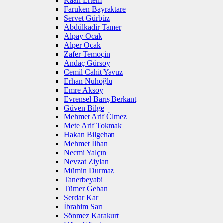
Kaan Ertem
Faruken Bayraktare
Servet Gürbüz
Abdülkadir Tamer
Alpay Ocak
Alper Ocak
Zafer Temoçin
Andaç Gürsoy
Cemil Cahit Yavuz
Erhan Nuhoğlu
Emre Aksoy
Evrensel Barış Berkant
Güven Bilge
Mehmet Arif Ölmez
Mete Arif Tokmak
Hakan Bilgehan
Mehmet İlhan
Necmi Yalçın
Nevzat Ziylan
Mümin Durmaz
Tanerbeyabi
Tümer Geban
Serdar Kar
İbrahim Sarı
Sönmez Karakurt