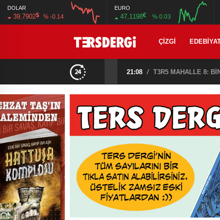
DOLAR
EURO
$
€
39,7902
47,1198
% -0.14
% 0.03
12:00
16:00
12:00
16:00
ÇIZGI
EDEBIYA
21:08
/
T3R5 MAHALLE 8: B