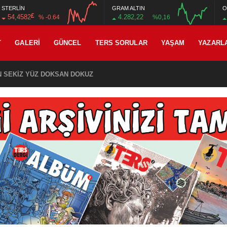
STERLİN
GRAM ALTIN
O
£
54,4582
4.282,22
% -0.64
%0,16
12:00
16:00
12:00
16:00
T
GALERI
GÜNCEL
TERS SORULAR
YAŞAM
YAZARL
İN SEKİZ YÜZ DOKSAN DOKUZ