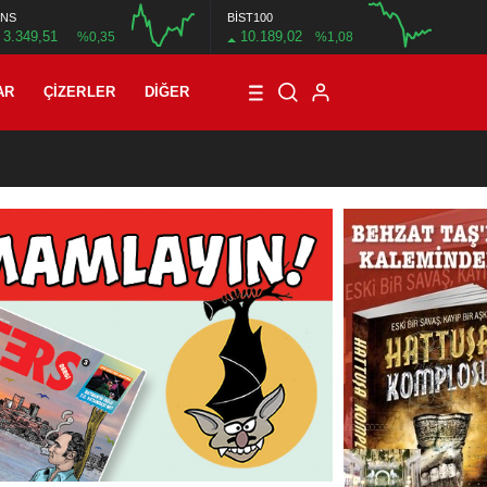
NS
BİST100
3.349,51
10.189,02
%0,35
%1,08
12:00
16:00
12:00
AR
ÇIZERLER
DIĞER
01:00
/
Mete Arif Tokmak’tan bir çizgi öykü: Harcanan zaman