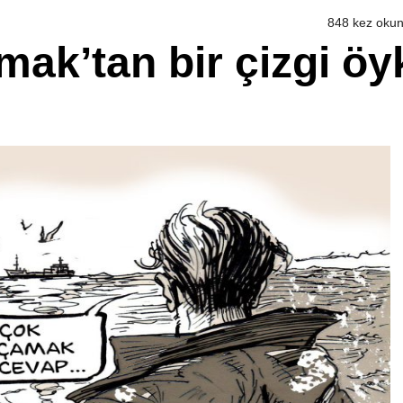
848 kez oku
mak’tan bir çizgi ö