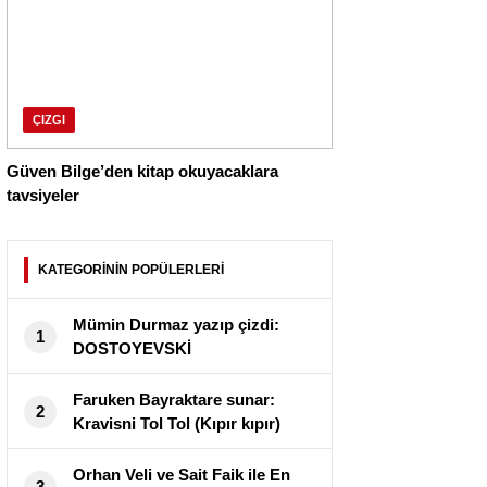
ÇIZGI
Güven Bilge’den kitap okuyacaklara
tavsiyeler
KATEGORİNİN POPÜLERLERİ
Mümin Durmaz yazıp çizdi:
1
DOSTOYEVSKİ
Faruken Bayraktare sunar:
2
Kravisni Tol Tol (Kıpır kıpır)
Orhan Veli ve Sait Faik ile En
3