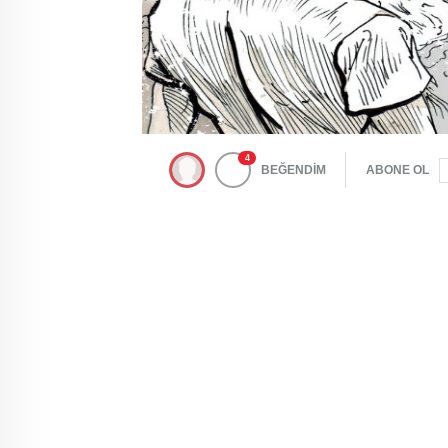
4
BEĞENDİM
ABONE OL