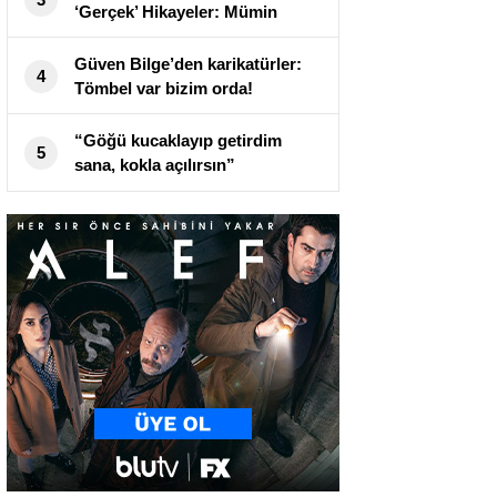
‘Gerçek’ Hikayeler: Mümin
Durmaz çiziyor
Güven Bilge’den karikatürler:
4
Tömbel var bizim orda!
“Göğü kucaklayıp getirdim
5
sana, kokla açılırsın”