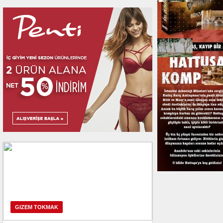
Fırtınalı bir günde fırtına t
GIZEM TOKMAK