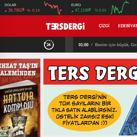
DOLAR
EURO
$
€
39,7902
47,1198
% -0.14
% 0.03
12:00
16:00
12:00
16:00
ÇIZGI
EDEBIYA
01:00
/
Benim için büyük, Gır