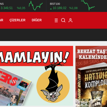
NS
BİST100
3.349,51
10.189,02
%0,35
%1,08
12:00
16:00
12:00
AR
ÇIZERLER
DIĞER
21:08
/
T3R5 MAHALLE 8: BİN SEKİZ YÜZ DOKSAN DOKUZ