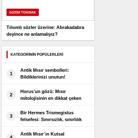
GIZEM TOKMAK
Tılsımlı sözler üzerine: Abrakadabra
deyince ne anlamalıyız?
KATEGORİNİN POPÜLERLERİ
Antik Mısır sembolleri:
1
Bildiklerinizi unutun!
Horus’un gözü: Mısır
2
mitolojisinin en dikkat çeken
olayı
Bir Hermes Trismegistus
3
felsefesi: Sınırsızlık, sınırlılık
içinde kavranamaz!
Antik Mısır’ın Kutsal
4