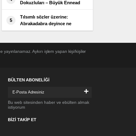
Dokuzluları – Büyük Ennead
Tılsımlı sözler üzerine:
5
Abrakadabra deyince ne
anlamalıyız?
 yayınlanamaz. Aykırı işlem yapan kişi/kişiler
BÜLTEN ABONELİĞİ
+
Bu web sitesinden haber ve ebülten almak
istiyorum
BİZİ TAKİP ET