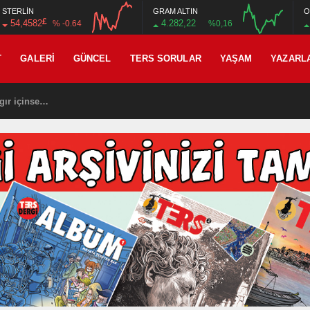
STERLİN
GRAM ALTIN
O
£
54,4582
4.282,22
% -0.64
%0,16
12:00
16:00
12:00
16:00
T
GALERI
GÜNCEL
TERS SORULAR
YAŞAM
YAZARL
gır içinse…