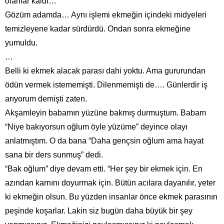
olanlar kaldı…”
Gözüm adamda… Aynı işlemi ekmeğin içindeki midyeleri
temizleyene kadar sürdürdü. Ondan sonra ekmeğine
yumuldu.
…
Belli ki ekmek alacak parası dahi yoktu. Ama gururundan
ödün vermek istememişti. Dilenmemişti de…. Günlerdir iş
arıyorum demişti zaten.
Akşamleyin babamın yüzüne bakmış durmuştum. Babam
“Niye bakıyorsun oğlum öyle yüzüme” deyince olayı
anlatmıştım. O da bana “Daha gençsin oğlum ama hayat
sana bir ders sunmuş” dedi.
“Bak oğlum” diye devam etti. “Her şey bir ekmek için. En
azından karnını doyurmak için. Bütün acılara dayanılır, yeter
ki ekmeğin olsun. Bu yüzden insanlar önce ekmek parasının
peşinde koşarlar. Lakin siz bugün daha büyük bir şey