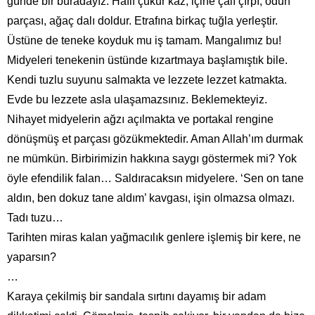
günde bir buradayız. Hafif çukur kaz, içine çalı çırpı, odun
parçası, ağaç dalı doldur. Etrafına birkaç tuğla yerleştir.
Üstüne de teneke koyduk mu iş tamam. Mangalımız bu!
Midyeleri tenekenin üstünde kızartmaya başlamıştık bile.
Kendi tuzlu suyunu salmakta ve lezzete lezzet katmakta.
Evde bu lezzete asla ulaşamazsınız. Beklemekteyiz.
Nihayet midyelerin ağzı açılmakta ve portakal rengine
dönüşmüş et parçası gözükmektedir. Aman Allah’ım durmak
ne mümkün. Birbirimizin hakkına saygı göstermek mi? Yok
öyle efendilik falan… Saldıracaksın midyelere. ‘Sen on tane
aldın, ben dokuz tane aldım’ kavgası, işin olmazsa olmazı.
Tadı tuzu…
Tarihten miras kalan yağmacılık genlere işlemiş bir kere, ne
yaparsın?
…
Karaya çekilmiş bir sandala sırtını dayamış bir adam