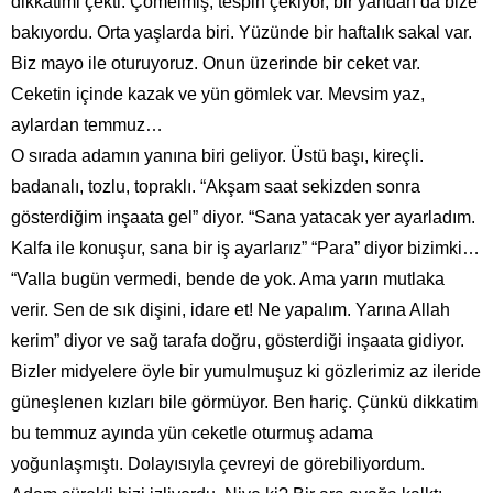
dikkatimi çekti. Çömelmiş, tespih çekiyor, bir yandan da bize
bakıyordu. Orta yaşlarda biri. Yüzünde bir haftalık sakal var.
Biz mayo ile oturuyoruz. Onun üzerinde bir ceket var.
Ceketin içinde kazak ve yün gömlek var. Mevsim yaz,
aylardan temmuz…
O sırada adamın yanına biri geliyor. Üstü başı, kireçli.
badanalı, tozlu, topraklı. “Akşam saat sekizden sonra
gösterdiğim inşaata gel” diyor. “Sana yatacak yer ayarladım.
Kalfa ile konuşur, sana bir iş ayarlarız” “Para” diyor bizimki…
“Valla bugün vermedi, bende de yok. Ama yarın mutlaka
verir. Sen de sık dişini, idare et! Ne yapalım. Yarına Allah
kerim” diyor ve sağ tarafa doğru, gösterdiği inşaata gidiyor.
Bizler midyelere öyle bir yumulmuşuz ki gözlerimiz az ileride
güneşlenen kızları bile görmüyor. Ben hariç. Çünkü dikkatim
bu temmuz ayında yün ceketle oturmuş adama
yoğunlaşmıştı. Dolayısıyla çevreyi de görebiliyordum.