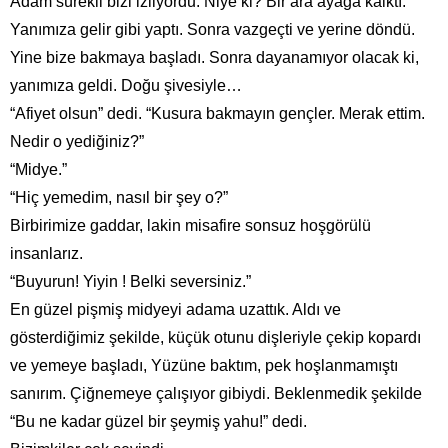
Adam sürekli bizi izliyordu. Niye ki? Bir ara ayağa kalktı.
Yanımıza gelir gibi yaptı. Sonra vazgeçti ve yerine döndü.
Yine bize bakmaya başladı. Sonra dayanamıyor olacak ki,
yanımıza geldi. Doğu şivesiyle…
“Afiyet olsun” dedi. “Kusura bakmayın gençler. Merak ettim.
Nedir o yediğiniz?”
“Midye.”
“Hiç yemedim, nasıl bir şey o?”
Birbirimize gaddar, lakin misafire sonsuz hoşgörülü
insanlarız.
“Buyurun! Yiyin ! Belki seversiniz.”
En güzel pişmiş midyeyi adama uzattık. Aldı ve
gösterdiğimiz şekilde, küçük otunu dişleriyle çekip kopardı
ve yemeye başladı, Yüzüne baktım, pek hoşlanmamıştı
sanırım. Çiğnemeye çalışıyor gibiydi. Beklenmedik şekilde
“Bu ne kadar güzel bir şeymiş yahu!” dedi.