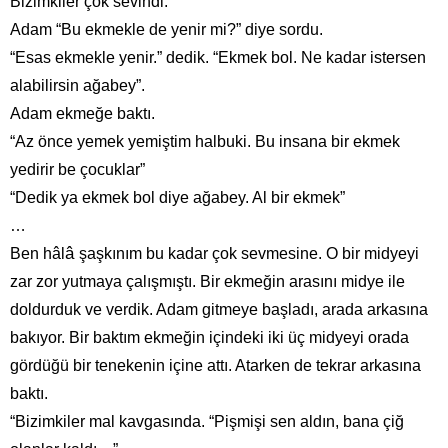
Bizimkiler çok sevindi.
Adam “Bu ekmekle de yenir mi?” diye sordu.
“Esas ekmekle yenir.” dedik. “Ekmek bol. Ne kadar istersen
alabilirsin ağabey”.
Adam ekmeğe baktı.
“Az önce yemek yemiştim halbuki. Bu insana bir ekmek
yedirir be çocuklar”
“Dedik ya ekmek bol diye ağabey. Al bir ekmek”
…
â
Ben hâl
şaşkınım bu kadar çok sevmesine. O bir midyeyi
zar zor yutmaya çalışmıştı. Bir ekmeğin arasını midye ile
doldurduk ve verdik. Adam gitmeye başladı, arada arkasına
bakıyor. Bir baktım ekmeğin içindeki iki üç midyeyi orada
gördüğü bir tenekenin içine attı. Atarken de tekrar arkasına
baktı.
“Bizimkiler mal kavgasında. “Pişmişi sen aldın, bana çiğ