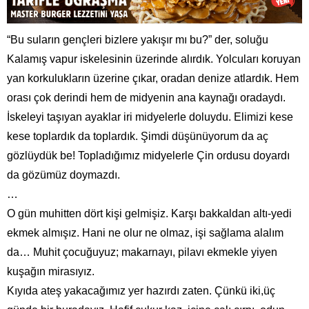
“Bu suların gençleri bizlere yakışır mı bu?” der, soluğu
Kalamış vapur iskelesinin üzerinde alırdık. Yolcuları koruyan
yan korkulukların üzerine çıkar, oradan denize atlardık. Hem
orası çok derindi hem de midyenin ana kaynağı oradaydı.
İskeleyi taşıyan ayaklar iri midyelerle doluydu. Elimizi kese
kese toplardık da toplardık. Şimdi düşünüyorum da aç
gözlüydük be! Topladığımız midyelerle Çin ordusu doyardı
da gözümüz doymazdı.
…
O gün muhitten dört kişi gelmişiz. Karşı bakkaldan altı-yedi
ekmek almışız. Hani ne olur ne olmaz, işi sağlama alalım
da… Muhit çocuğuyuz; makarnayı, pilavı ekmekle yiyen
kuşağın mirasıyız.
Kıyıda ateş yakacağımız yer hazırdı zaten. Çünkü iki,üç