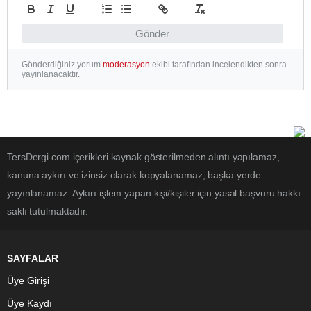
Gönder
Gönderdiğiniz yorum
moderasyon
ekibi tarafından incelendikten sonra
yayınlanacaktır.
TersDergi.com içerikleri kaynak gösterilmeden alıntı yapılamaz,
kanuna aykırı ve izinsiz olarak kopyalanamaz, başka yerde
yayınlanamaz. Aykırı işlem yapan kişi/kişiler için yasal başvuru hakkı
saklı tutulmaktadır.
SAYFALAR
Üye Girişi
Üye Kaydı