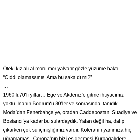
Öteki kız alı al moru mor yalvarır gözle yüzüme baktı.
“Cıddı olamassınıs. Ama bu saka dı mı?”
…
‘
1960’lı,70
li yıllar… Ege ve Akdeniz’e gitme ihtiyacımız
‘
yoktu. İnanın Bodrum
u 80’ler ve sonrasında tanıdık.
Moda’dan Fenerbahçe’ye, oradan Caddebostan, Suadiye ve
Bostancı’ya kadar bu sulardaydık. Yalan değil ha, dalıp
çıkarken çok su içmişliğimiz vardır. Koleranın yanımıza hiç
uğramaması, Corona’nın bizi es geçmesi Kurbağalıdere