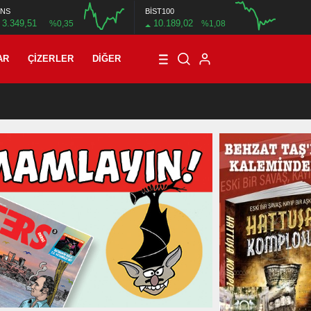
NS
BİST100
3.349,51
10.189,02
%0,35
%1,08
12:00
16:00
12:00
AR
ÇIZERLER
DIĞER
21:08
/
T3R5 MAHALLE 8: BİN SEKİZ YÜZ DOKSAN DOKUZ