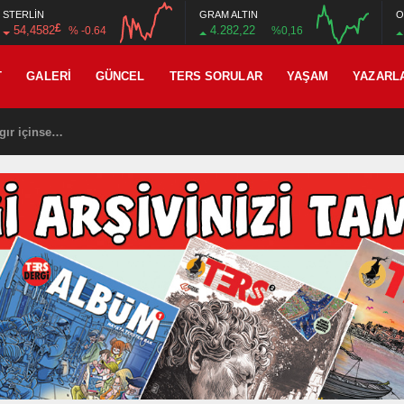
STERLİN
GRAM ALTIN
O
£
54,4582
4.282,22
% -0.64
%0,16
12:00
16:00
12:00
16:00
T
GALERI
GÜNCEL
TERS SORULAR
YAŞAM
YAZARL
gır içinse…