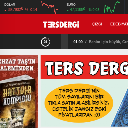
DOLAR
EURO
$
€
39,7902
47,1198
% -0.14
% 0.03
12:00
16:00
12:00
16:00
ÇIZGI
EDEBIYA
01:00
/
Benim için büyük, Gır