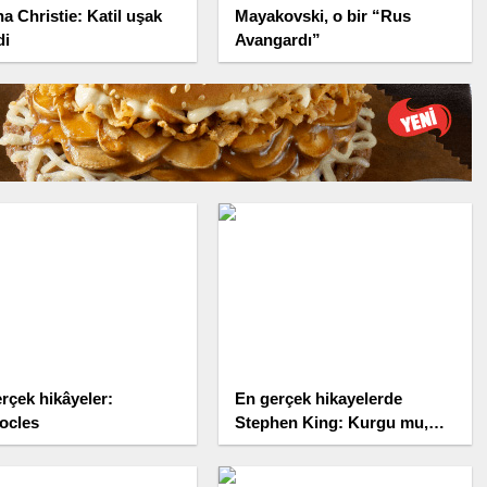
a Christie: Katil uşak
Mayakovski, o bir “Rus
di
Avangardı”
rçek hikâyeler:
En gerçek hikayelerde
ocles
Stephen King: Kurgu mu,
gerçek mi?