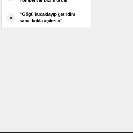
Tömbel var bizim orda!
“Göğü kucaklayıp getirdim
5
sana, kokla açılırsın”