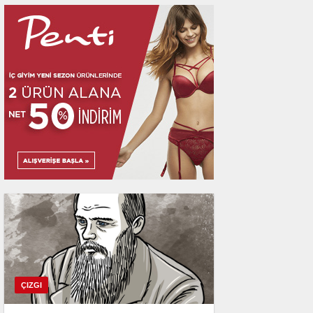
Orhan Veli ve Sait Faik il
Hikayeler: Mümin Durmaz 
ÇIZGI