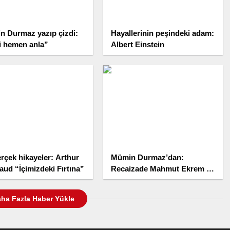
n Durmaz yazıp çizdi:
Hayallerinin peşindeki adam:
i hemen anla”
Albert Einstein
rçek hikayeler: Arthur
Mümin Durmaz’dan:
ud “İçimizdeki Fırtına”
Recaizade Mahmut Ekrem ve
“Tutku”
ha Fazla Haber Yükle