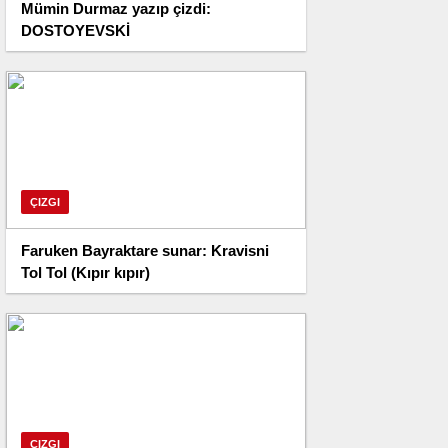
Mümin Durmaz yazıp çizdi:
DOSTOYEVSKİ
ÇIZGI
Faruken Bayraktare sunar: Kravisni
Tol Tol (Kıpır kıpır)
ÇIZGI