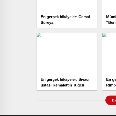
En gerçek hikâyeler: Cemal
Mümi
Süreya
“Ben
En gerçek hikâyeler: Sıvacı
En ge
ustası Kemalettin Tuğcu
Rimba
Da