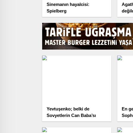
Sinemanın hayalcisi:
Agath
Spielberg
değil
Yevtuşenko; belki de
En ge
Sovyetlerin Can Baba’sı
Soph