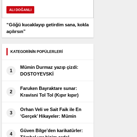
ALI DOĞANLI
“Göğü kucaklayıp getirdim sana, kokla
açılırsın”
KATEGORİNİN POPÜLERLERİ
Mümin Durmaz yazıp çizdi:
1
DOSTOYEVSKİ
Faruken Bayraktare sunar:
2
Kravisni Tol Tol (Kıpır kıpır)
Orhan Veli ve Sait Faik ile En
3
‘Gerçek’ Hikayeler: Mümin
Durmaz çiziyor
Güven Bilge’den karikatürler:
4