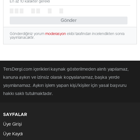
En az 10 karakter gerekli
Gönder
Gönderdiğiniz yorum
moderasyon
ekibi tarafından incelendikten sonra
yayınlanacaktır.
TersDergi.com içerikleri kaynak gösterilmeden alıntı yapılamaz,
kanuna aykırı ve izinsiz olarak kopyalanamaz, başka yerde
yayınlanamaz. Aykırı işlem yapan kişi/kişiler için yasal başvuru
hakkı saklı tutulmaktadır.
SAYFALAR
Üye Girişi
Üye Kaydı