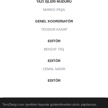
YAZI İŞLERI MÜDÜRÜ
MARKO PAŞA
GENEL KOORDINATÖR
TEODOR KASAP
EDITÖR
BEHZAT TAŞ
EDITÖR
CEMAL NADIR
EDITÖR
TersDergi.com içerikleri kaynak gösterilmeden alıntı yapılamaz,