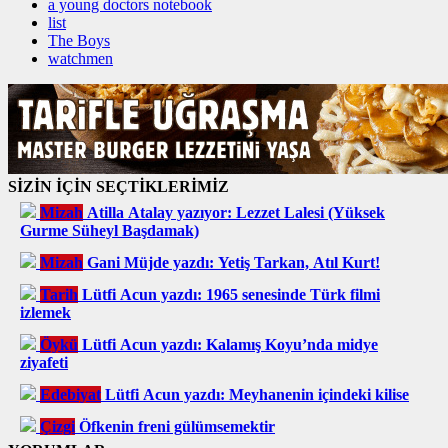
a young doctors notebook
list
The Boys
watchmen
SİZİN İÇİN SEÇTİKLERİMİZ
Mizah
Atilla Atalay yazıyor: Lezzet Lalesi (Yüksek
Gurme Süheyl Başdamak)
Mizah
Gani Müjde yazdı: Yetiş Tarkan, Atıl Kurt!
Tarih
Lütfi Acun yazdı: 1965 senesinde Türk filmi
izlemek
Öykü
Lütfi Acun yazdı: Kalamış Koyu’nda midye
ziyafeti
Edebiyat
Lütfi Acun yazdı: Meyhanenin içindeki kilise
Çizgi
Öfkenin freni gülümsemektir