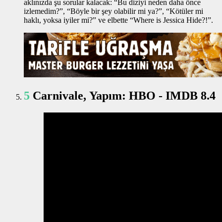
aklınızda şu sorular kalacak: “Bu diziyi neden daha önce
izlemedim?”, “Böyle bir şey olabilir mi ya?”, “Kötüler mi
haklı, yoksa iyiler mi?” ve elbette “Where is Jessica Hide?!”.
5
Carnivale, Yapım: HBO - IMDB 8.4