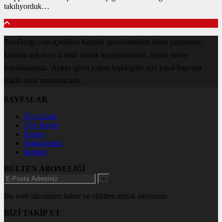
takılıyorduk…
TersDergi.com içerikleri kaynak gösterilmeden alıntı yapılamaz,
kanuna aykırı ve izinsiz olarak kopyalanamaz, başka yerde
yayınlanamaz. Aykırı işlem yapan kişi/kişiler için yasal başvuru
hakkı saklı tutulmaktadır.
SAYFALAR
Üye Girişi
Üye Kaydı
Künye
Hakkımızda
İletişim
BÜLTEN ABONELİĞİ
+
Bu web sitesinden haber ve ebülten almak istiyorum
BİZİ TAKİP ET