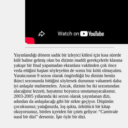
Yayınlandığı dönem sadık bir izleyici kitlesi için kısa sürede
kült haline gelmiş olan bu dizinin maddi gerekçelerle klasına
yakışır bir final yapamadan ekranlara vaktinden çok önce
veda ettiğini baştan söyleyelim de sonra biz kötü olmayalım.
Yaratıcısının 9 sezon olarak öngördüğü bu dizinin henüz
ikinci sezonunda bittiğini söylersek durumun vahameti daha
iyi anlaşılır muhtemelen. Ancak, dizinin bu iki sezonundan
alacağınız lezzeti, hayatınız boyunca unutamayacaksınız.
2003-2005 yıllarında iki sezon olarak yayınlanan dizi,
adından da anlaşılacağı gibi bir sirkte geçiyor. Düşünün
çocuksunuz; yatağınızda, loş ışıkta, ürkütücü bir kitap
okuyorsunuz, birden içeriden bir çıtırtı geliyor: “Carnivale
nasıl bir dizi” derseniz. İşte öyle bir dizi.