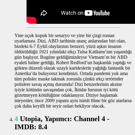
Yine uçuk kopuk bir senaryo ve yine bir çizgi roman
uyarlaması. Dizi, ABD tarihinin utanç anlarından biri olan,
bizdeki 6-7 Eylül olaylarının benzeri, yüzü aşkın insanın
öldürüldüğü 1921 yılındaki ırkçı Tulsa Katliamı’nın yaşandığı
gün başlıyor. Bugüne geldiğimizdeyse Vietnam’ın bir ABD
eyaleti haline geldiği, Robert Redford’un başkanlık yaptığı ve
gökten düzenli olarak uzaylı karideslerin yağdığı fantastik bir
Amerika’da buluyoruz kendimizi. Ortada pandemi yok ama
tüm polisler maske takmak zorunda çünkü ırkçı teröristler
polislere savaş açmış durumda! Dizi benzerlerinin aksine
iyiyle kötünün savaşından çok, İktidar hırsının iyi kötü
gözetmeyen kötülüğüne odaklanıyor. Diziye başlamak
isteyenler, önce 2009 yapımı aynı isimli filme bir göz atarlarsa
çok daha keyifli bir seyir onları bekliyor olacak.
4
Utopia, Yapımcı: Channel 4 -
IMDB: 8.4