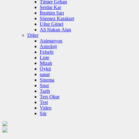
Tümer Geban
Serdar Kar
İbrahim Sarı
Sönmez Karakurt
Uğur Günel
Ali Hakan Alan
Diğer
Animasyon
Astroloji
Felsefe
Liste
Mizah
Öykü
sanat
Sinema
Spor
Tarih
Ters Okur
Test
Video
Şiir