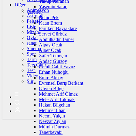
Yakup Karahan
Diğer
Yasemin Saraç
Animasyon
Çizerler
Astroloji
Behiç Pek
Felsefe
Kaan Ertem
Liste
Faruken Bayraktare
Mizah
Servet Gürbüz
Öykü
Abdülkadir Tamer
sanat
Alpay Ocak
Sinema
Alper Ocak
Spor
Zafer Temoçin
Tarih
Andaç Gürsoy
Ters Okur
Cemil Cahit Yavuz
Test
Erhan Nuhoğlu
Video
Emre Aksoy
Şiir
Evrensel Barış Berkant
Güven Bilge
Mehmet Arif Ölmez
Mete Arif Tokmak
Hakan Bilgehan
Mehmet İlhan
Necmi Yalçın
Nevzat Ziylan
Mümin Durmaz
Tanerbeyabi