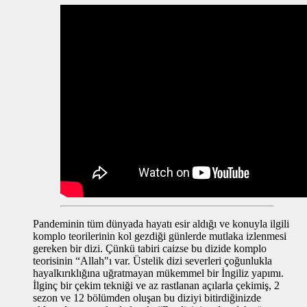
Pandeminin tüm dünyada hayatı esir aldığı ve konuyla ilgili
komplo teorilerinin kol gezdiği günlerde mutlaka izlenmesi
gereken bir dizi. Çünkü tabiri caizse bu dizide komplo
teorisinin “Allah"ı var. Üstelik dizi severleri çoğunlukla
hayalkırıklığına uğratmayan mükemmel bir İngiliz yapımı.
İlginç bir çekim tekniği ve az rastlanan açılarla çekimiş, 2
sezon ve 12 bölümden oluşan bu diziyi bitirdiğinizde