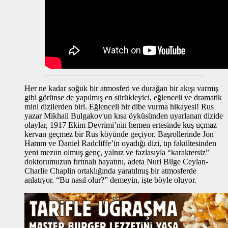
Her ne kadar soğuk bir atmosferi ve durağan bir akışı varmış
gibi görünse de yapılmış en sürükleyici, eğlenceli ve dramatik
mini dizilerden biri. Eğlenceli bir dibe vurma hikayesi! Rus
yazar Mikhail Bulgakov'un kısa öyküsünden uyarlanan dizide
olaylar, 1917 Ekim Devrimi’nin hemen ertesinde kuş uçmaz
kervan geçmez bir Rus köyünde geçiyor. Başrollerinde Jon
Hamm ve Daniel Radcliffe’in oyadığı dizi, tıp fakültesinden
yeni mezun olmuş genç, yalnız ve fazlasıyla “karaktersiz”
doktorumuzun fırtınalı hayatını, adeta Nuri Bilge Ceylan-
Charlie Chaplin ortaklığında yaratılmış bir atmosferde
anlatıyor. “Bu nasıl olur?” demeyin, işte böyle oluyor.