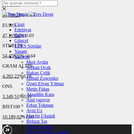
DOLAR
39,7902
$
% -0.14
Çizgi
EURO
Edebiyat
Galeri
47,1198
€
% 0.03
Güncel
STERLİN
TERS Sorular
Yaşam
54,4582
£
% -0.64
Yazarlar
Mert Aydın
GRAM ALTIN
Serkan Ocak
Hakan Çelik
4.282,22
%0,16
Mihail Zoşçenko
Özgü Elvan Yılmaz
ONS
Metin Fidan
Alaaddin Kara
3.349,51
%0,35
Anıl yazıyor
Erkut Tokman
BİST100
Avni Uz
Mevlüt Uludağ
10.189,02
%1,08
Behzat Taş
Ahmet Arpad
Burçak Melike Akgün