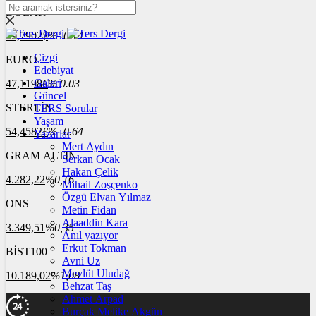
DOLAR
39,7902
$
% -0.14
Çizgi
EURO
Edebiyat
Galeri
47,1198
€
% 0.03
Güncel
STERLİN
TERS Sorular
Yaşam
54,4582
£
% -0.64
Yazarlar
Mert Aydın
GRAM ALTIN
Serkan Ocak
Hakan Çelik
4.282,22
%0,16
Mihail Zoşçenko
Özgü Elvan Yılmaz
ONS
Metin Fidan
Alaaddin Kara
3.349,51
%0,35
Anıl yazıyor
Erkut Tokman
BİST100
Avni Uz
Mevlüt Uludağ
10.189,02
%1,08
Behzat Taş
Ahmet Arpad
Burçak Melike Akgün