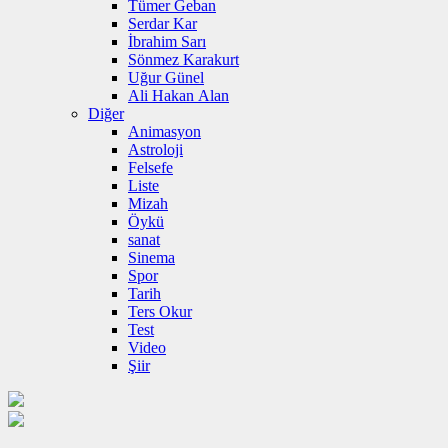
Tümer Geban
Serdar Kar
İbrahim Sarı
Sönmez Karakurt
Uğur Günel
Ali Hakan Alan
Diğer
Animasyon
Astroloji
Felsefe
Liste
Mizah
Öykü
sanat
Sinema
Spor
Tarih
Ters Okur
Test
Video
Şiir