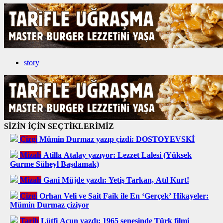
story
SİZİN İÇİN SEÇTİKLERİMİZ
Çizgi
Mümin Durmaz yazıp çizdi: DOSTOYEVSKİ
Mizah
Atilla Atalay yazıyor: Lezzet Lalesi (Yüksek
Gurme Süheyl Başdamak)
Mizah
Gani Müjde yazdı: Yetiş Tarkan, Atıl Kurt!
Çizgi
Orhan Veli ve Sait Faik ile En ‘Gerçek’ Hikayeler:
Mümin Durmaz çiziyor
Tarih
Lütfi Acun yazdı: 1965 senesinde Türk filmi