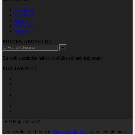
Üye Girişi
Üye Kaydı
Künye
Hakkımızda
İletişim
BÜLTEN ABONELİĞİ
+
Bu web sitesinden haber ve ebülten almak istiyorum
BİZİ TAKİP ET
TersDergi.com 2025
Çerezler ile ilgili bilgi için
Çerez Politikamızı
ziyaret edebilirsiniz.