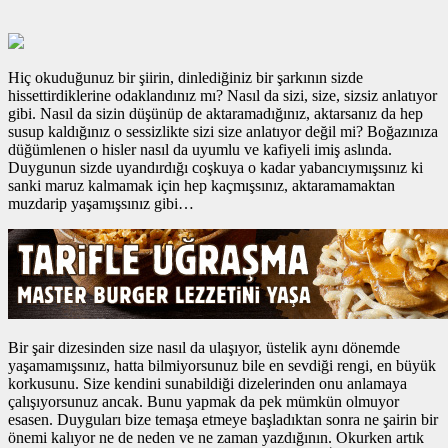
Hiç okuduğunuz bir şiirin, dinlediğiniz bir şarkının sizde
hissettirdiklerine odaklandınız mı? Nasıl da sizi, size, sizsiz anlatıyor
gibi. Nasıl da sizin düşünüp de aktaramadığınız, aktarsanız da hep
susup kaldığınız o sessizlikte sizi size anlatıyor değil mi? Boğazınıza
düğümlenen o hisler nasıl da uyumlu ve kafiyeli imiş aslında.
Duygunun sizde uyandırdığı coşkuya o kadar yabancıymışsınız ki
sanki maruz kalmamak için hep kaçmışsınız, aktaramamaktan
muzdarip yaşamışsınız gibi…
Bir şair dizesinden size nasıl da ulaşıyor, üstelik aynı dönemde
yaşamamışsınız, hatta bilmiyorsunuz bile en sevdiği rengi, en büyük
korkusunu. Size kendini sunabildiği dizelerinden onu anlamaya
çalışıyorsunuz ancak. Bunu yapmak da pek mümkün olmuyor
esasen. Duyguları bize temaşa etmeye başladıktan sonra ne şairin bir
önemi kalıyor ne de neden ve ne zaman yazdığının. Okurken artık