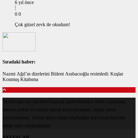
6 yıl önce
0
0
Çok güzel zevk ile okudum!
Sıradaki haber:
Nazmi Ağıl’ın dizelerini Bülent Arabacıoğlu resimledi: Kuşlar
Konmuş Kitabıma
TersDergi.com içerikleri kaynak gösterilmeden alıntı yapılamaz,
kanuna aykırı ve izinsiz olarak kopyalanamaz, başka yerde
yayınlanamaz. Aykırı işlem yapan kişi/kişiler için yasal başvuru
hakkı saklı tutulmaktadır.
SAYFALAR