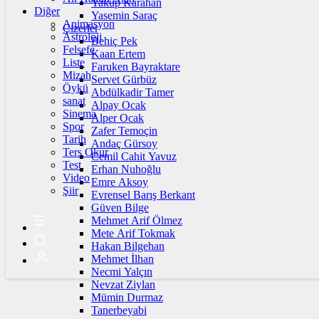
Yakup Karahan
Diğer
Yasemin Saraç
Animasyon
Çizerler
Astroloji
Behiç Pek
Felsefe
Kaan Ertem
Liste
Faruken Bayraktare
Mizah
Servet Gürbüz
Öykü
Abdülkadir Tamer
sanat
Alpay Ocak
Sinema
Alper Ocak
Spor
Zafer Temoçin
Tarih
Andaç Gürsoy
Ters Okur
Cemil Cahit Yavuz
Test
Erhan Nuhoğlu
Video
Emre Aksoy
Şiir
Evrensel Barış Berkant
Güven Bilge
Mehmet Arif Ölmez
Mete Arif Tokmak
Hakan Bilgehan
Mehmet İlhan
Necmi Yalçın
Nevzat Ziylan
Mümin Durmaz
Tanerbeyabi