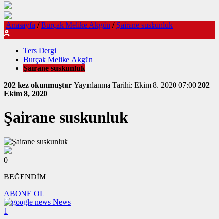
Anasayfa
/
Burçak Melike Akgün
/
Şairane suskunluk
Ters Dergi
Burçak Melike Akgün
Şairane suskunluk
202 kez okunmuştur
Yayınlanma Tarihi: Ekim 8, 2020 07:00
202
Ekim 8, 2020
Şairane suskunluk
0
BEĞENDİM
ABONE OL
News
1