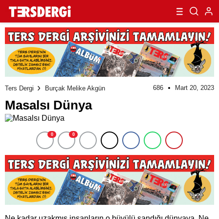
686
Mart 20, 2023
Ters Dergi
Burçak Melike Akgün
Masalsı Dünya
0
0
Ne kadar uzakmış insanların o büyülü sandığı dünyaya. Ne