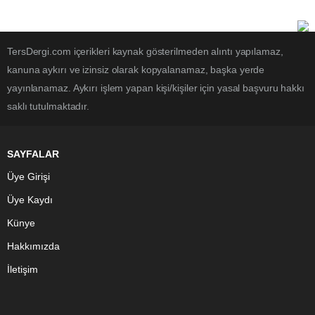
TersDergi.com içerikleri kaynak gösterilmeden alıntı yapılamaz,
kanuna aykırı ve izinsiz olarak kopyalanamaz, başka yerde
yayınlanamaz. Aykırı işlem yapan kişi/kişiler için yasal başvuru hakkı
saklı tutulmaktadır.
SAYFALAR
Üye Girişi
Üye Kaydı
Künye
Hakkımızda
İletişim