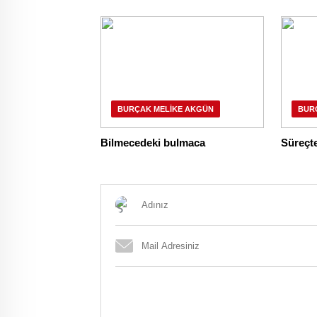
BURÇAK MELIKE AKGÜN
BUR
Bilmecedeki bulmaca
Süreçt