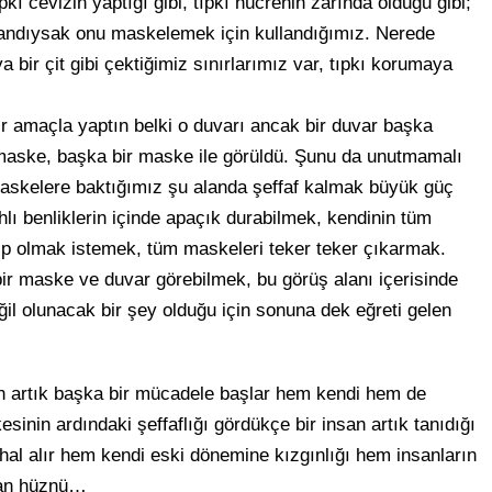
kı cevizin yaptığı gibi, tıpkı hücrenin zarında olduğu gibi;
alandıysak onu maskelemek için kullandığımız. Nerede
bir çit gibi çektiğimiz sınırlarımız var, tıpkı korumaya
ir amaçla yaptın belki o duvarı ancak bir duvar başka
 maske, başka bir maske ile görüldü. Şunu da unutmamalı
askelere baktığımız şu alanda şeffaf kalmak büyük güç
hlı benliklerin içinde apaçık durabilmek, kendinin tüm
hip olmak istemek, tüm maskeleri teker teker çıkarmak.
 bir maske ve duvar görebilmek, bu görüş alanı içerisinde
l olunacak bir şey olduğu için sonuna dek eğreti gelen
çin artık başka bir mücadele başlar hem kendi hem de
esinin ardındaki şeffaflığı gördükçe bir insan artık tanıdığı
 hal alır hem kendi eski dönemine kızgınlığı hem insanların
olan hüznü…