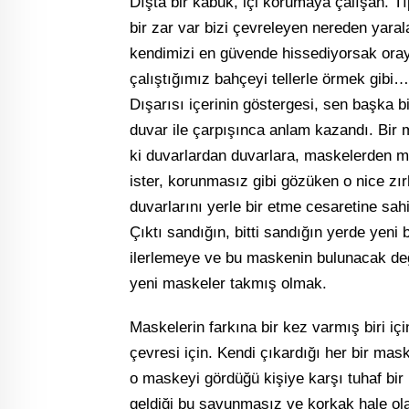
Dışta bir kabuk, içi korumaya çalışan. Tıp
bir zar var bizi çevreleyen nereden yar
kendimizi en güvende hissediyorsak oraya 
çalıştığımız bahçeyi tellerle örmek gibi…
Dışarısı içerinin göstergesi, sen başka b
duvar ile çarpışınca anlam kazandı. Bir
ki duvarlardan duvarlara, maskelerden m
ister, korunmasız gibi gözüken o nice zır
duvarlarını yerle bir etme cesaretine sa
Çıktı sandığın, bitti sandığın yerde yeni
ilerlemeye ve bu maskenin bulunacak deği
yeni maskeler takmış olmak.
Maskelerin farkına bir kez varmış biri i
çevresi için. Kendi çıkardığı her bir mask
o maskeyi gördüğü kişiye karşı tuhaf bir
geldiği bu savunmasız ve korkak hale 