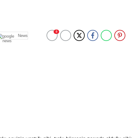
0
News