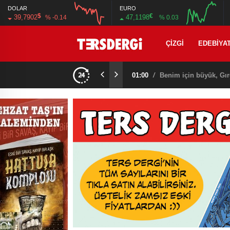
DOLAR
EURO
$
€
39,7902
47,1198
% -0.14
% 0.03
12:00
16:00
12:00
16:00
ÇIZGI
EDEBIYA
01:00
/
Benim için büyük, Gır