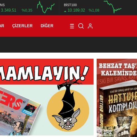
NS
BİST100
3.349,51
10.189,02
%0,35
%1,08
12:00
16:00
12:00
AR
ÇIZERLER
DIĞER
21:08
/
T3R5 MAHALLE 8: BİN SEKİZ YÜZ DOKSAN DOKUZ