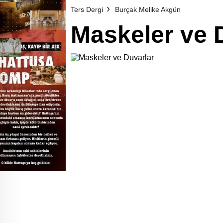
Ters Dergi
Burçak Melike Akgün
Maskeler ve 