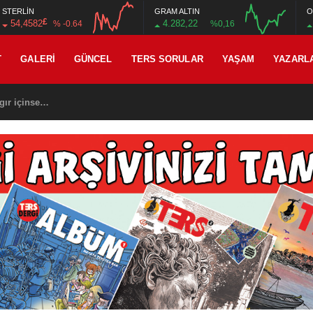
STERLİN
GRAM ALTIN
O
£
54,4582
4.282,22
% -0.64
%0,16
12:00
16:00
12:00
16:00
T
GALERI
GÜNCEL
TERS SORULAR
YAŞAM
YAZARL
gır içinse…