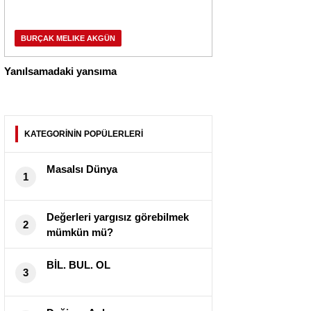
BURÇAK MELIKE AKGÜN
Yanılsamadaki yansıma
KATEGORİNİN POPÜLERLERİ
Masalsı Dünya
1
Değerleri yargısız görebilmek
2
mümkün mü?
BİL. BUL. OL
3