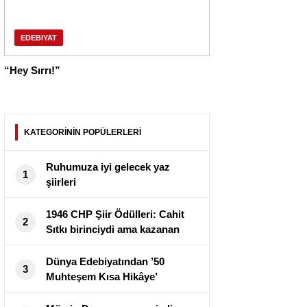
EDEBIYAT
“Hey Sırrı!”
KATEGORİNİN POPÜLERLERİ
Ruhumuza iyi gelecek yaz
1
şiirleri
1946 CHP Şiir Ödülleri: Cahit
2
Sıtkı birinciydi ama kazanan
Attila İlhan oldu
Dünya Edebiyatından ’50
3
Muhteşem Kısa Hikâye’