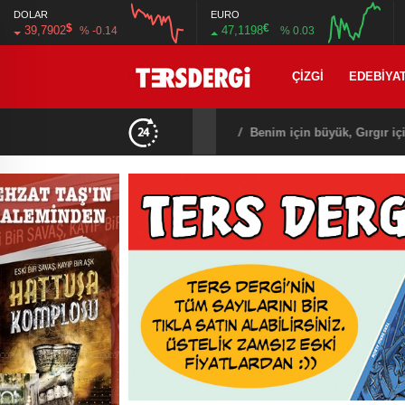
DOLAR
EURO
$
€
39,7902
47,1198
% -0.14
% 0.03
12:00
16:00
12:00
16:00
ÇIZGI
EDEBIYA
21:08
/
T3R5 MAHALLE 8: B