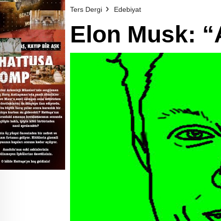
Ters Dergi
Edebiyat
Elon Musk: “