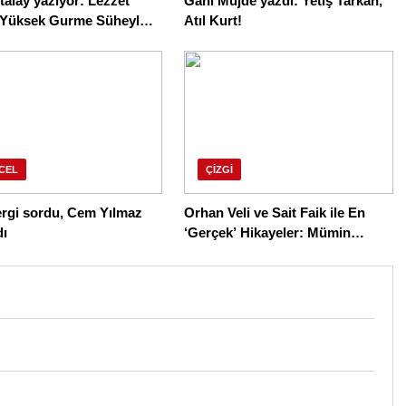
Atalay yazıyor: Lezzet
Gani Müjde yazdı: Yetiş Tarkan,
 (Yüksek Gurme Süheyl
Atıl Kurt!
mak)
CEL
ÇIZGI
ergi sordu, Cem Yılmaz
Orhan Veli ve Sait Faik ile En
dı
‘Gerçek’ Hikayeler: Mümin
Durmaz çiziyor