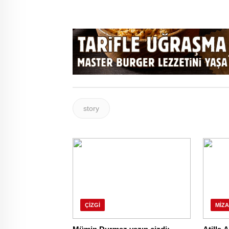
story
ÇIZGI
MIZ