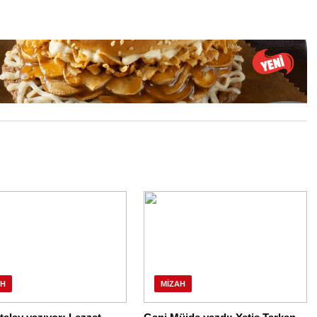
AH
MIZAH