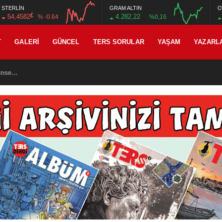
STERLİN
GRAM ALTIN
O
£
54,4582
4.282,22
% -0.64
%0,16
12:00
16:00
12:00
16:00
T
GALERI
GÜNCEL
TERS SORULAR
YAŞAM
YAZARL
İN SEKİZ YÜZ DOKSAN DOKUZ