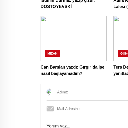
Mümin Durmaz yazıp çizdi:
Atilla 
DOSTOYEVSKİ
Lalesi
Başda
MIZAH
GÜN
Can Barslan yazdı: Gırgır’da işe
Ters D
nasıl başlayamadım?
yanıtla