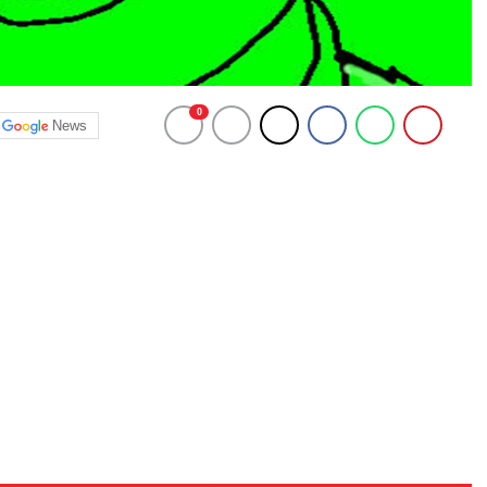
0
News