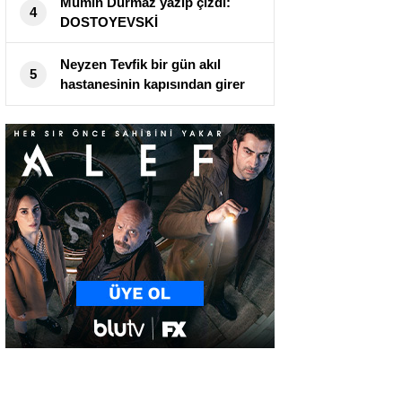
Mümin Durmaz yazıp çizdi:
4
DOSTOYEVSKİ
Neyzen Tevfik bir gün akıl
5
hastanesinin kapısından girer
ve…