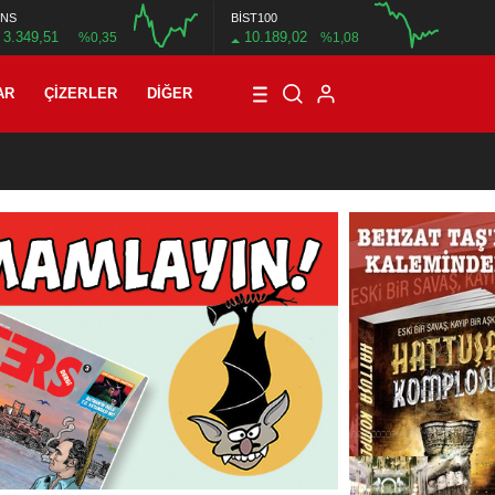
NS
BİST100
3.349,51
10.189,02
%0,35
%1,08
12:00
16:00
12:00
AR
ÇIZERLER
DIĞER
01:00
/
Mete Arif Tokmak’tan bir çizgi öykü: Harcanan zaman