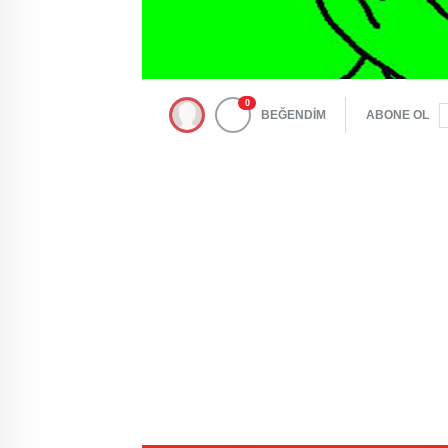
0
BEĞENDİM
ABONE OL