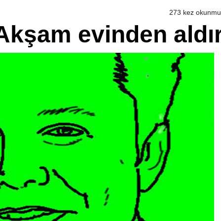
273 kez okunmu
Akşam evinden aldı