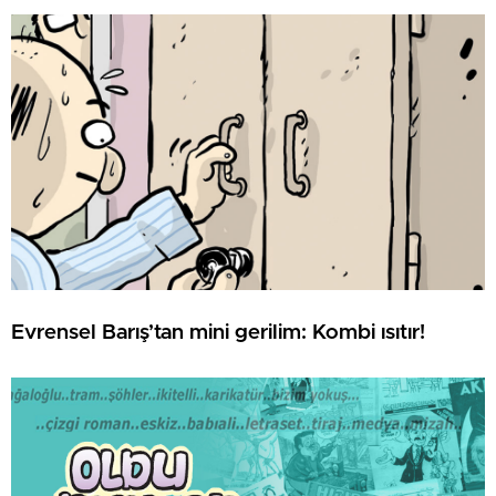
Evrensel Barış’tan mini gerilim: Kombi ısıtır!