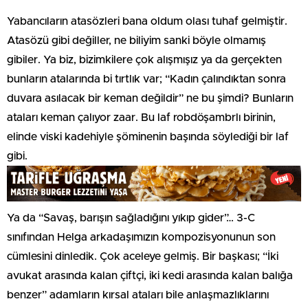
Yabancıların atasözleri bana oldum olası tuhaf gelmiştir.
Atasözü gibi değiller, ne biliyim sanki böyle olmamış
gibiler. Ya biz, bizimkilere çok alışmışız ya da gerçekten
bunların atalarında bi tırtlık var; “Kadın çalındıktan sonra
duvara asılacak bir keman değildir” ne bu şimdi? Bunların
ataları keman çalıyor zaar. Bu laf robdöşambrlı birinin,
elinde viski kadehiyle şöminenin başında söylediği bir laf
gibi.
Ya da “Savaş, barışın sağladığını yıkıp gider”… 3-C
sınıfından Helga arkadaşımızın kompozisyonunun son
cümlesini dinledik. Çok aceleye gelmiş. Bir başkası; “İki
avukat arasında kalan çiftçi, iki kedi arasında kalan balığa
benzer” adamların kırsal ataları bile anlaşmazlıklarını