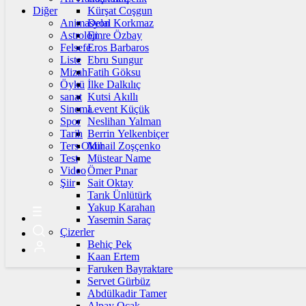
Diğer
Kürşat Coşgun
Animasyon
Delal Korkmaz
Astroloji
Emre Özbay
Felsefe
Eros Barbaros
Liste
Ebru Sungur
Mizah
Fatih Göksu
Öykü
İlke Dalkılıç
sanat
Kutsi Akıllı
Sinema
Levent Küçük
Spor
Neslihan Yalman
Tarih
Berrin Yelkenbiçer
Ters Okur
Mihail Zoşçenko
Test
Müstear Name
Video
Ömer Pınar
Şiir
Sait Oktay
Tarık Ünlütürk
Yakup Karahan
Yasemin Saraç
Çizerler
Behiç Pek
Kaan Ertem
Faruken Bayraktare
Servet Gürbüz
Abdülkadir Tamer
Alpay Ocak