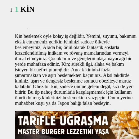
1
KİN
Kin beslemek öyle kolay iş değildir. Yemini, suyunu, bakımını
eksik etmemeniz gerikir. Kininizi sadece öfkeyle
beslemeyiniz. Arada bir, ödül olarak fantastik soslarla
lezzetlendirilmiş intikam ve rövanş mamalarından vermeyi
ihmal etmeyiniz. Çocukların ve gençlerin ulaşamayacağı bir
yerde muhafaza ediniz. Kin; sürekli ilgi, alaka ve bakım
isteyen bir nefret pıtırcığıdır. Ancak kininizi fazla
şımartmaktan ve aşırı beslemekten kaçınınız. Aksi takdirde
kininiz, aşırı ve dengesiz beslenme sonucu obeziteye maruz
kalabilir. Obez bir kin, sadece önüne geleni değil, sizi de yer
bitirir. Bu tip nahoş durumlarla karşılaşmamak için kullanım
ömrü dolmuş kinlerinizi beslemekten vazgeçin. Onun yerine
muhabbet kuşu ya da Japon balığı falan besleyin.