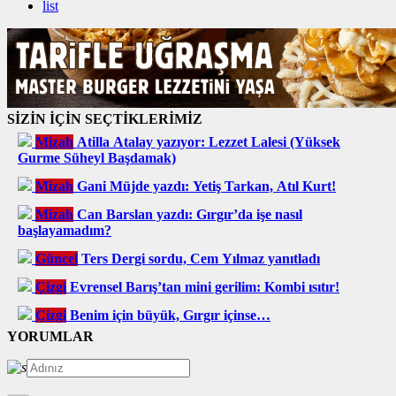
list
SİZİN İÇİN SEÇTİKLERİMİZ
Mizah
Atilla Atalay yazıyor: Lezzet Lalesi (Yüksek
Gurme Süheyl Başdamak)
Mizah
Gani Müjde yazdı: Yetiş Tarkan, Atıl Kurt!
Mizah
Can Barslan yazdı: Gırgır’da işe nasıl
başlayamadım?
Güncel
Ters Dergi sordu, Cem Yılmaz yanıtladı
Çizgi
Evrensel Barış’tan mini gerilim: Kombi ısıtır!
Çizgi
Benim için büyük, Gırgır içinse…
YORUMLAR