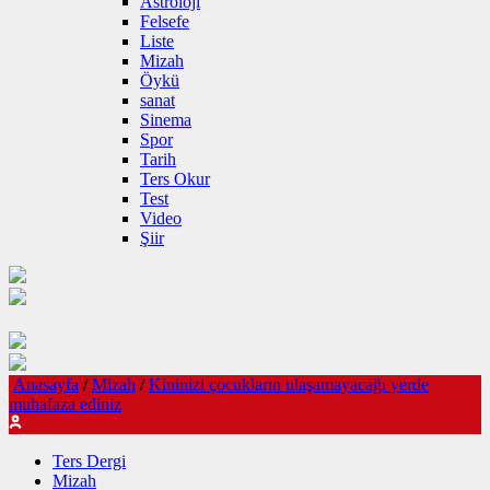
Astroloji
Felsefe
Liste
Mizah
Öykü
sanat
Sinema
Spor
Tarih
Ters Okur
Test
Video
Şiir
Anasayfa
/
Mizah
/
Kininizi çocukların ulaşamayacağı yerde
muhafaza ediniz
Ters Dergi
Mizah