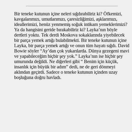
Bir teneke kutunun içine neleri sığdırabiliriz ki? Öfkemizi,
kavgalarımızı, umutlarımızı, çaresizliğimizi, aşklarımızı,
ideallerimizi, henüz yenmemiş soğuk intikam yemeklerimizi?
Ya da hangisini geride bırakabiliriz ki? Layka’nın böyle
dertleri yoktu. Tek derdi Moskova sokaklarında yiyebilecek
bir parça yemek artığı bulabilmekti. Bir teneke kutunun içine
Layka, bir parça yemek artığı ve onun tüm hayatı sığdı. David
Bowie söyler “Ay’dan çok yukarılarda. Dünya gezegeni mavi
ve yapabileceğim hiçbir şey yok.” Layka’nın ise hiçbir şey
umurunda değildi. Ne diğerleri gibi “ Benim için küçük,
insanlık için büyük bir adım” dedi, ne de geri dönmeyi
aklından geçirdi. Sadece o teneke kutunun içinden uzay
boşluğuna doğru havladı.