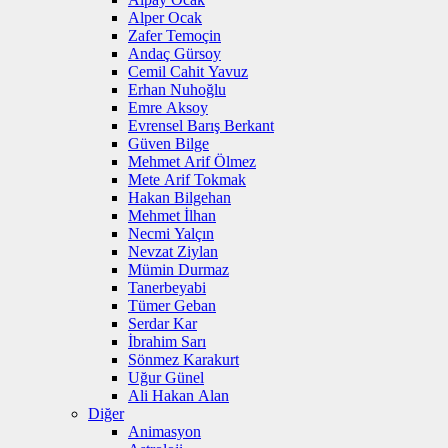
Alper Ocak
Zafer Temoçin
Andaç Gürsoy
Cemil Cahit Yavuz
Erhan Nuhoğlu
Emre Aksoy
Evrensel Barış Berkant
Güven Bilge
Mehmet Arif Ölmez
Mete Arif Tokmak
Hakan Bilgehan
Mehmet İlhan
Necmi Yalçın
Nevzat Ziylan
Mümin Durmaz
Tanerbeyabi
Tümer Geban
Serdar Kar
İbrahim Sarı
Sönmez Karakurt
Uğur Günel
Ali Hakan Alan
Diğer
Animasyon