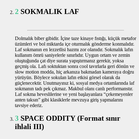
2
SOKMALIK LAF
Dolmalık biber gibidir. İçine taze kinaye fıstığı, küçük metafor
üzümleri ve bol miktarda içe oturmalık gönderme konmalıdır.
Laf sokmanın en lezzetlisi hazmı zor olanıdır. Sokmalık lafın
kullanım ömrü saniyelerle sınırlıdır. Uygun ortam ve zemin
oluştuğunda çat diye surata yapıştırmanız gerekir, yoksa
geçmiş ola. Lafı soktuktan sonra cool tavırlarla geri dönün ve
slow motion modda, hiç arkanıza bakmadan kameraya doğru
yürüyün. Böylece sokulan lafın etkisi görsel olarak da
güçlenecektir. Unutmayınız ki, sosyal medya ortamlarında laf
sokmanın tadı pek çıkmaz. Makbul olanı canlı performanstır.
Laf sokma heveslilerine ve yeni başlayanlara “çekemeyenler
anten taksın” gibi klasiklerle mevzuya giriş yapmalarını
tavsiye ederiz.
3
SPACE ODDITY (Format sınır
ihlali III)