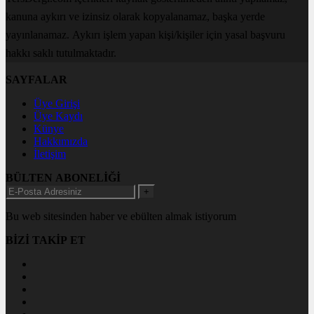
kanuna aykırı ve izinsiz olarak kopyalanamaz, başka yerde
yayınlanamaz. Aykırı işlem yapan kişi/kişiler için yasal başvuru
hakkı saklı tutulmaktadır.
SAYFALAR
Üye Girişi
Üye Kaydı
Künye
Hakkımızda
İletişim
BÜLTEN ABONELİĞİ
+
Bu web sitesinden haber ve ebülten almak istiyorum
BİZİ TAKİP ET