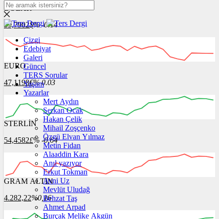
DOLAR
39,7902
$
% -0.14
Çizgi
Edebiyat
Galeri
EURO
Güncel
12:00
13:00
14:00
15:00
16:00
TERS Sorular
47,1198
€
% 0.03
Yaşam
Yazarlar
Mert Aydın
Serkan Ocak
Hakan Çelik
STERLİN
12:00
Mihail Zoşçenko
13:00
14:00
15:00
16:00
Özgü Elvan Yılmaz
54,4582
£
% -0.64
Metin Fidan
Alaaddin Kara
Anıl yazıyor
Erkut Tokman
Avni Uz
GRAM ALTIN
12:00
13:00
14:00
15:00
16:00
Mevlüt Uludağ
4.282,22
%0,16
Behzat Taş
Ahmet Arpad
Burçak Melike Akgün