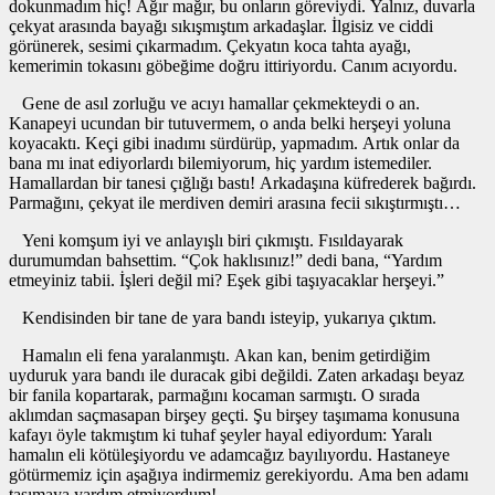
dokunmadım hiç! Ağır mağır, bu onların göreviydi. Yalnız, duvarla
çekyat arasında bayağı sıkışmıştım arkadaşlar. İlgisiz ve ciddi
görünerek, sesimi çıkarmadım. Çekyatın koca tahta ayağı,
kemerimin tokasını göbeğime doğru ittiriyordu. Canım acıyordu.
Gene de asıl zorluğu ve acıyı hamallar çekmekteydi o an.
Kanapeyi ucundan bir tutuvermem, o anda belki herşeyi yoluna
koyacaktı. Keçi gibi inadımı sürdürüp, yapmadım. Artık onlar da
bana mı inat ediyorlardı bilemiyorum, hiç yardım istemediler.
Hamallardan bir tanesi çığlığı bastı! Arkadaşına küfrederek bağırdı.
Parmağını, çekyat ile merdiven demiri arasına fecii sıkıştırmıştı…
Yeni komşum iyi ve anlayışlı biri çıkmıştı. Fısıldayarak
durumumdan bahsettim. “Çok haklısınız!” dedi bana, “Yardım
etmeyiniz tabii. İşleri değil mi? Eşek gibi taşıyacaklar herşeyi.”
Kendisinden bir tane de yara bandı isteyip, yukarıya çıktım.
Hamalın eli fena yaralanmıştı. Akan kan, benim getirdiğim
uyduruk yara bandı ile duracak gibi değildi. Zaten arkadaşı beyaz
bir fanila kopartarak, parmağını kocaman sarmıştı. O sırada
aklımdan saçmasapan birşey geçti. Şu birşey taşımama konusuna
kafayı öyle takmıştım ki tuhaf şeyler hayal ediyordum: Yaralı
hamalın eli kötüleşiyordu ve adamcağız bayılıyordu. Hastaneye
götürmemiz için aşağıya indirmemiz gerekiyordu. Ama ben adamı
taşımaya yardım etmiyordum!