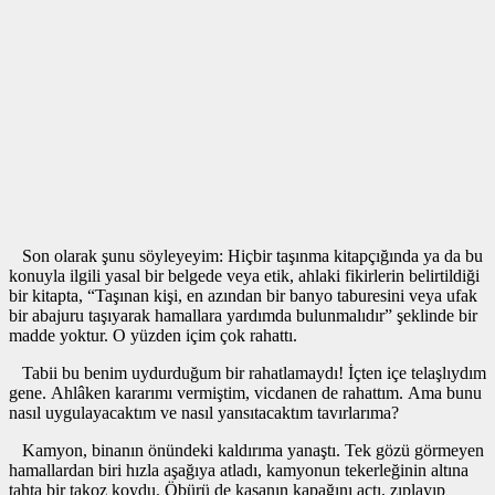
Son olarak şunu söyleyeyim: Hiçbir taşınma kitapçığında ya da bu
konuyla ilgili yasal bir belgede veya etik, ahlaki fikirlerin belirtildiği
bir kitapta, “Taşınan kişi, en azından bir banyo taburesini veya ufak
bir abajuru taşıyarak hamallara yardımda bulunmalıdır” şeklinde bir
madde yoktur. O yüzden içim çok rahattı.
Tabii bu benim uydurduğum bir rahatlamaydı! İçten içe telaşlıydım
gene. Ahlâken kararımı vermiştim, vicdanen de rahattım. Ama bunu
nasıl uygulayacaktım ve nasıl yansıtacaktım tavırlarıma?
Kamyon, binanın önündeki kaldırıma yanaştı. Tek gözü görmeyen
hamallardan biri hızla aşağıya atladı, kamyonun tekerleğinin altına
tahta bir takoz koydu. Öbürü de kasanın kapağını açtı, zıplayıp