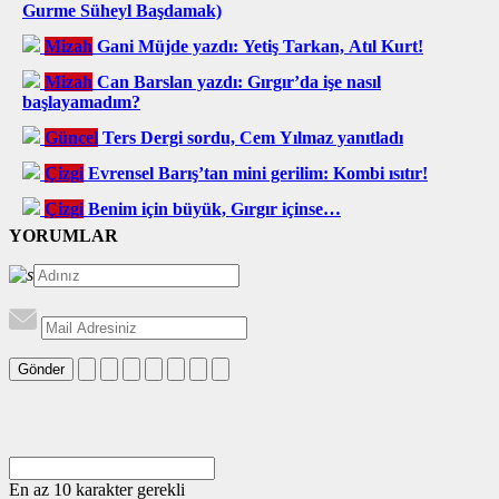
Gurme Süheyl Başdamak)
Mizah
Gani Müjde yazdı: Yetiş Tarkan, Atıl Kurt!
Mizah
Can Barslan yazdı: Gırgır’da işe nasıl
başlayamadım?
Güncel
Ters Dergi sordu, Cem Yılmaz yanıtladı
Çizgi
Evrensel Barış’tan mini gerilim: Kombi ısıtır!
Çizgi
Benim için büyük, Gırgır içinse…
YORUMLAR
Gönder
En az 10 karakter gerekli