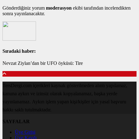
Gönderdiğiniz yorum
moderasyon
ekibi tarafından incelendikten
sonra yayınlanacaktır.
Sıradaki haber:
Nevzat Ziylan’dan bir UFO öyküsü: Tire
TersDergi.com içerikleri kaynak gösterilmeden alıntı yapılamaz,
kanuna aykırı ve izinsiz olarak kopyalanamaz, başka yerde
yayınlanamaz. Aykırı işlem yapan kişi/kişiler için yasal başvuru
hakkı saklı tutulmaktadır.
SAYFALAR
Üye Girişi
Üye Kaydı