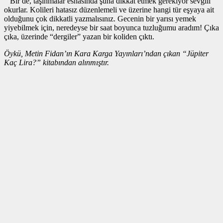
Bir de, taşınmalar esnasında şuna dikkat etmek gerekiyor sevgili
okurlar. Kolileri hatasız düzenlemeli ve üzerine hangi tür eşyaya ait
olduğunu çok dikkatli yazmalısınız. Gecenin bir yarısı yemek
yiyebilmek için, neredeyse bir saat boyunca tuzluğumu aradım! Çıka
çıka, üzerinde “dergiler” yazan bir koliden çıktı.
Öykü, Metin Fidan’ın Kara Karga Yayınları’ndan çıkan “Jüpiter
Kaç Lira?” kitabından alınmıştır.