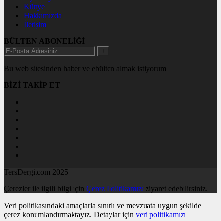
Künye
Hakkımızda
İletişim
BÜLTEN ABONELİĞİ
+
Bu web sitesinden haber ve ebülten almak istiyorum
BİZİ TAKİP ET
TersDergi.com 2025
Çerezler ile ilgili bilgi için
Çerez Politikamızı
ziyaret edebilirsiniz.
Veri politikasındaki amaçlarla sınırlı ve mevzuata uygun şekilde
çerez konumlandırmaktayız. Detaylar için
veri politikamızı