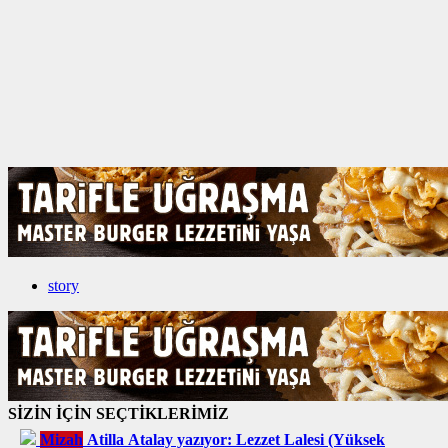
story
SİZİN İÇİN SEÇTİKLERİMİZ
Mizah
Atilla Atalay yazıyor: Lezzet Lalesi (Yüksek