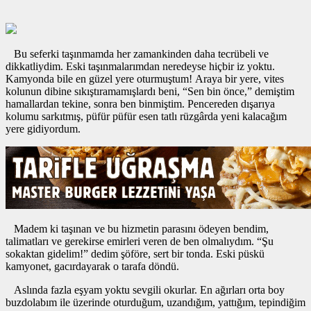
Bu seferki taşınmamda her zamankinden daha tecrübeli ve
dikkatliydim. Eski taşınmalarımdan neredeyse hiçbir iz yoktu.
Kamyonda bile en güzel yere oturmuştum! Araya bir yere, vites
kolunun dibine sıkıştıramamışlardı beni, “Sen bin önce,” demiştim
hamallardan tekine, sonra ben binmiştim. Pencereden dışarıya
kolumu sarkıtmış, püfür püfür esen tatlı rüzgârda yeni kalacağım
yere gidiyordum.
Madem ki taşınan ve bu hizmetin parasını ödeyen bendim,
talimatları ve gerekirse emirleri veren de ben olmalıydım. “Şu
sokaktan gidelim!” dedim şöföre, sert bir tonda. Eski püskü
kamyonet, gacırdayarak o tarafa döndü.
Aslında fazla eşyam yoktu sevgili okurlar. En ağırları orta boy
buzdolabım ile üzerinde oturduğum, uzandığım, yattığım, tepindiğim