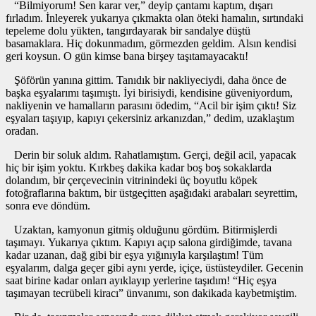
“Bilmiyorum! Sen karar ver,” deyip çantamı kaptım, dışarı
fırladım. İnleyerek yukarıya çıkmakta olan öteki hamalın, sırtındaki
tepeleme dolu yükten, tangırdayarak bir sandalye düştü
basamaklara. Hiç dokunmadım, görmezden geldim. Alsın kendisi
geri koysun. O gün kimse bana birşey taşıtamayacaktı!
Şöförün yanına gittim. Tanıdık bir nakliyeciydi, daha önce de
başka eşyalarımı taşımıştı. İyi birisiydi, kendisine güveniyordum,
nakliyenin ve hamalların parasını ödedim, “Acil bir işim çıktı! Siz
eşyaları taşıyıp, kapıyı çekersiniz arkanızdan,” dedim, uzaklaştım
oradan.
Derin bir soluk aldım. Rahatlamıştım. Gerçi, değil acil, yapacak
hiç bir işim yoktu. Kırkbeş dakika kadar boş boş sokaklarda
dolandım, bir çerçevecinin vitrinindeki üç boyutlu köpek
fotoğraflarına baktım, bir üstgeçitten aşağıdaki arabaları seyrettim,
sonra eve döndüm.
Uzaktan, kamyonun gitmiş olduğunu gördüm. Bitirmişlerdi
taşımayı. Yukarıya çıktım. Kapıyı açıp salona girdiğimde, tavana
kadar uzanan, dağ gibi bir eşya yığınıyla karşılaştım! Tüm
eşyalarım, dalga geçer gibi aynı yerde, içiçe, üstüsteydiler. Gecenin
saat birine kadar onları ayıklayıp yerlerine taşıdım! “Hiç eşya
taşımayan tecrübeli kiracı” ünvanımı, son dakikada kaybetmiştim.