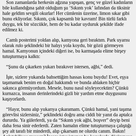
Son zamanlarda herkesin ağzına yapışan, genç ve güzel kadınların
bile kullandığına şahit olduğum şu ‘Sıkıntı yok’ lafından da tiksinir
hale geldim sevgili okurlar! Her cümlenin üzerine, limon sıkar gibi
bunu ekliyorlar. Sıkıntı, çok kapsamlı bir kavram! Bin türlü farklı
duygu, tek bir sözcükle, hem de bu kadar uyduruk şekilde ifade
edilmez ki.
Camlı posterimi yoldan alıp, kamyona geri bıraktım. Park uyarısı
olarak rulo şeklindeki bir halıyı yola koydu, bir gözü görmeyen
hamal. Kamyonun içindeki diğeri ise, bu karmaşada elime birşey
tutuşturmaya kalktı:
“Şunu da çıkarken yukarı bırakıver istersen, ağbi,” dedi.
İşte, sizlere yukarıda bahsettiğim hassas konu buydu! Evet, eşya
taşımamak benim en doğal hakkımdı ve bunda ahlaken hiçbir
sakınca görmüyordum. Mesele, bunu nasıl söyleyecektim? Çünkü
kurnazca, insanın derinlerindeki gizli bir yardım etme duygusunu
kaşıyorlardı.
“Hayır, bunu alıp yukarıya çıkaramam. Çünkü hamal, yani taşıma
görevlisi sizlersiniz,” şeklindeki doğru ama ciddi bir yanıt da aptalca
dururdu. Ya gülerlerdi, ya da “Sıkıntı yok ağbi, boşver” deyip beni
daha fena sinir ederlerdi. Zaten hamalın elime tutuşturmaya çalıştığı
şey alt tarafı bir minderdi, alıp çıkarsam ne olurdu canım. Bakın!