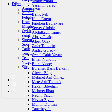
Yakup Karahan
Diğer
Yasemin Saraç
Animasyon
Çizerler
Astroloji
Behiç Pek
Felsefe
Kaan Ertem
Liste
Faruken Bayraktare
Mizah
Servet Gürbüz
Öykü
Abdülkadir Tamer
sanat
Alpay Ocak
Sinema
Alper Ocak
Spor
Zafer Temoçin
Tarih
Andaç Gürsoy
Ters Okur
Cemil Cahit Yavuz
Test
Erhan Nuhoğlu
Video
Emre Aksoy
Şiir
Evrensel Barış Berkant
Güven Bilge
Mehmet Arif Ölmez
Mete Arif Tokmak
Hakan Bilgehan
Mehmet İlhan
Necmi Yalçın
Nevzat Ziylan
Mümin Durmaz
Tanerbeyabi