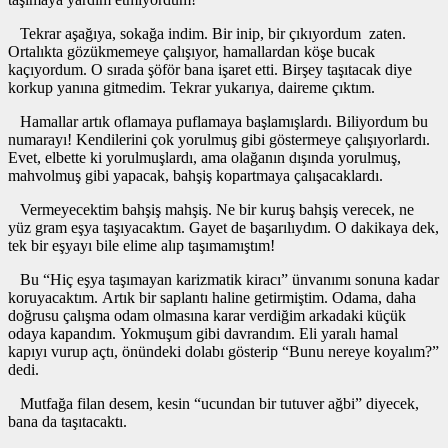
Tekrar aşağıya, sokağa indim. Bir inip, bir çıkıyordum zaten.
Ortalıkta gözükmemeye çalışıyor, hamallardan köşe bucak
kaçıyordum. O sırada şöför bana işaret etti. Birşey taşıtacak diye
korkup yanına gitmedim. Tekrar yukarıya, daireme çıktım.
Hamallar artık oflamaya puflamaya başlamışlardı. Biliyordum bu
numarayı! Kendilerini çok yorulmuş gibi göstermeye çalışıyorlardı.
Evet, elbette ki yorulmuşlardı, ama olağanın dışında yorulmuş,
mahvolmuş gibi yapacak, bahşiş kopartmaya çalışacaklardı.
Vermeyecektim bahşiş mahşiş. Ne bir kuruş bahşiş verecek, ne
yüz gram eşya taşıyacaktım. Gayet de başarılıydım. O dakikaya dek,
tek bir eşyayı bile elime alıp taşımamıştım!
Bu “Hiç eşya taşımayan karizmatik kiracı” ünvanımı sonuna kadar
koruyacaktım. Artık bir saplantı haline getirmiştim. Odama, daha
doğrusu çalışma odam olmasına karar verdiğim arkadaki küçük
odaya kapandım. Yokmuşum gibi davrandım. Eli yaralı hamal
kapıyı vurup açtı, önündeki dolabı gösterip “Bunu nereye koyalım?”
dedi.
Mutfağa filan desem, kesin “ucundan bir tutuver ağbi” diyecek,
bana da taşıtacaktı.