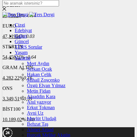
DOLAR
39,7902
$
% -0.14
Çizgi
EURO
Edebiyat
Galeri
47,1198
€
% 0.03
Güncel
STERLİN
TERS Sorular
Yaşam
54,4582
£
% -0.64
Yazarlar
Mert Aydın
GRAM ALTIN
Serkan Ocak
Hakan Çelik
4.282,22
%0,16
Mihail Zoşçenko
Özgü Elvan Yılmaz
ONS
Metin Fidan
Alaaddin Kara
3.349,51
%0,35
Anıl yazıyor
Erkut Tokman
BİST100
Avni Uz
Mevlüt Uludağ
10.189,02
%1,08
Behzat Taş
Ahmet Arpad
Burçak Melike Akgün