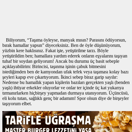
Biliyorum, “Taşıma öyleyse, manyak mısın? Parasını ödüyorsun,
bırak hamallar yapsın” diyeceksiniz. Ben de öyle düşünüyorum,
yüzbin kere haklısınız. Fakat işte, yetiştirilme tarzı. Böyle
yetiştirildim ben; hamallara yardım ederek onların eşyalarını taşıyan
tuhaf bir soydan geliyorum! Ancak bu durumu üç basit sebeple
açıklayabilirim: Birincisi, taşınma işinin çabuk bitmesini
istediğimden ben de kamyondan ufak tefek veya taşıması kolay bazı
şeyleri kapıp eve çıkartıyorum. İkinci sebep biraz garip sayılır:
Nedense bu hamallık yapan kişilerin bazıları gerçekten yaşlı (benden
yaşlı) ihtiyar erkekler oluyorlar ve onlar ter içinde üç kat yukarıya
tırmanırlarken hiçbirşey yapmadan durmaya utanıyorum. Üçüncüsü,
eli kolu tutan, sağlıklı genç bir adamım! Spor olsun diye de birşeyler
taşıyorum elbet.