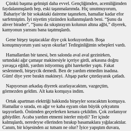
Çünkü başıma gelmişti daha evvel. Gençliğimden, acemiliğimden
faydalanmışlardı hep, eski taşınmalarımda. Hiç unutmuyorum,
Bahariye’de bir sokaktaki daireme taşınırken, hamallar kadar efor
sarfetmiştim. İyi niyetim yüzünden kullanmışlardı beni. “Şunu da
alıver birader”, “Şunu da sıkıştırayım kolunun altına ağbi,” diyerek,
kamyonun yarısını bana taşıtmışlardı.
Gene birşey taşıtacaklar diye çok korkuyordum. Boşa
konuşmuyorum yani sayın okurlar! Tedirginliğimin sebepleri vardı.
Hamallardan bir tanesi, ben salonda aval aval gezinirken,
sırtındaki ağır çamaşır makinesiyle içeriye girdi, arkasına doğru
yavaşça eğildi, yardım istiyormuş gibi hareketler yaptı. Fakat
seslenmedi, birşeycik demedi. Ben de yardım etmedim inadına.
Güm! diye yere bıraktı makineyi. Ahşap parke çıtırdayarak çatladı.
Napıyorsun arkadaş diyerek azarlayacaktım, vazgeçtim,
görmezden geldim. Alt kata komşuya indim.
Ortak apartman elektriği hakkında birşeyler soracaktım komşuya.
Hamallar o sırada, en ağır ve kaba eşyam olan büyük çekyatımı
taşıyorlardı. Önümden geçerlerken kenara çekildim. Çok zorlanıyor
gibiydiler. Acaba yardım etmemi isterler miydi? Ter içinde
kalmışlardı, neredeyse ellerinden bırakıp basamaklara yığılacaktılar.
Canım, bir köşesinden az tutsam ne olur? İyice yapıştım duvara,