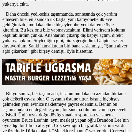
yukarıya çıktı.
Daha önceki yedi-sekiz taşınmamda, sonrasında çok yardım
etmesem bile, en azından ilk başta, yani kamyonetle ilk eve
geldiğimizde, mutlaka elime birşeyler alır, yeni daireme öyle
girerdim. Bu kez onu bile yapmayacaktım! Elimi verirsem kolumu
kaptırabilirdim çünkü. Anahtarımı çıkarıp dış kapıyı açtım, direkt
yukarıya çıktım. Söylediğim gibi, biraz gergindim. Gaipten sesler
duyuyordum. Sanki hamallardan biri bana seslenmişti, “Şunu alıver
ağbi çıkarken” gibi birşey demişti, öyle hissettim.
Biliyorsunuz, her taşınmada, insanın mutlaka en azından bir tane
çok değerli eşyası olur. O eşyanın üstüne titrer, başına hiçbirşey
gelmeden yeni evinize nakletmeye gayret edersiniz. Benim bu
taşınmamdaki en değerli eşyam, bir sinema filminin camlı çerçeveli
afişiydi. Ünlü uzak doğu dövüş sanatları sporcusu ve sinema
oyuncusu Bruce Lee’nin, aynı mesleği yapan oğlu Brandon Lee’nin
oynadığı bir filmin afişiydi. Çok sevdiğim bir grafik tasarımı vardı
ve üzerinde Türkçe olarak “Meleklere İnanın” yazıyordu. Çerçeveli