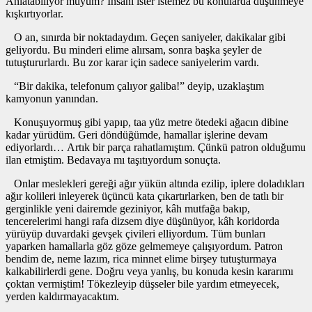
Anlatabiliyor muyum? İnsanı ister istemez bu konularda düşünmeye
kışkırtıyorlar.
O an, sınırda bir noktadaydım. Geçen saniyeler, dakikalar gibi
geliyordu. Bu minderi elime alırsam, sonra başka şeyler de
tutuştururlardı. Bu zor karar için sadece saniyelerim vardı.
“Bir dakika, telefonum çalıyor galiba!” deyip, uzaklaştım
kamyonun yanından.
Konuşuyormuş gibi yapıp, taa yüz metre ötedeki ağacın dibine
kadar yürüdüm. Geri döndüğümde, hamallar işlerine devam
ediyorlardı… Artık bir parça rahatlamıştım. Çünkü patron olduğumu
ilan etmiştim. Bedavaya mı taşıtıyordum sonuçta.
Onlar meslekleri gereği ağır yükün altında ezilip, iplere doladıkları
ağır kolileri inleyerek üçüncü kata çıkartırlarken, ben de tatlı bir
gerginlikle yeni dairemde geziniyor, kâh mutfağa bakıp,
tencerelerimi hangi rafa dizsem diye düşünüyor, kâh koridorda
yürüyüp duvardaki gevşek çivileri elliyordum. Tüm bunları
yaparken hamallarla göz göze gelmemeye çalışıyordum. Patron
bendim de, neme lazım, rica minnet elime birşey tutuşturmaya
kalkabilirlerdi gene. Doğru veya yanlış, bu konuda kesin kararımı
çoktan vermiştim! Tökezleyip düşseler bile yardım etmeyecek,
yerden kaldırmayacaktım.