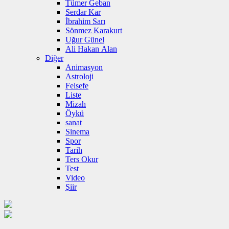
Tümer Geban
Serdar Kar
İbrahim Sarı
Sönmez Karakurt
Uğur Günel
Ali Hakan Alan
Diğer
Animasyon
Astroloji
Felsefe
Liste
Mizah
Öykü
sanat
Sinema
Spor
Tarih
Ters Okur
Test
Video
Şiir