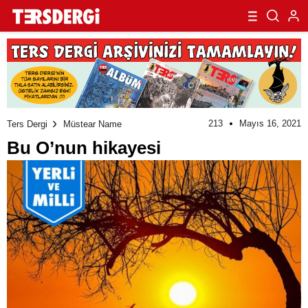
213
Mayıs 16, 2021
Ters Dergi
Müstear Name
Bu O’nun hikayesi