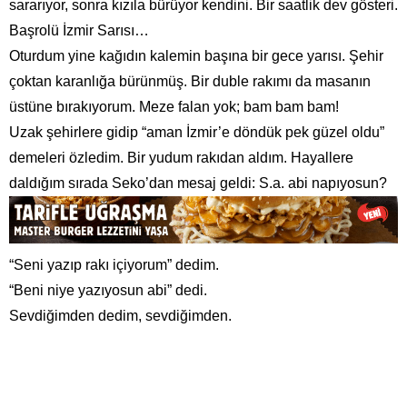
sararıyor, sonra kızıla bürüyor kendini. Bir saatlik dev gösteri.
Başrolü İzmir Sarısı…
Oturdum yine kağıdın kalemin başına bir gece yarısı. Şehir
çoktan karanlığa bürünmüş. Bir duble rakımı da masanın
üstüne bırakıyorum. Meze falan yok; bam bam bam!
Uzak şehirlere gidip “aman İzmir’e döndük pek güzel oldu”
demeleri özledim. Bir yudum rakıdan aldım. Hayallere
daldığım sırada Seko’dan mesaj geldi: S.a. abi napıyosun?
“Seni yazıp rakı içiyorum” dedim.
“Beni niye yazıyosun abi” dedi.
Sevdiğimden dedim, sevdiğimden.