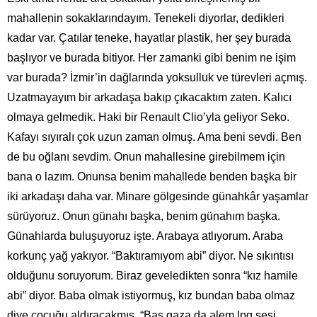
mahallenin sokaklarındayım. Tenekeli diyorlar, dedikleri
kadar var. Çatılar teneke, hayatlar plastik, her şey burada
başlıyor ve burada bitiyor. Her zamanki gibi benim ne işim
var burada? İzmir’in dağlarında yoksulluk ve türevleri açmış.
Uzatmayayım bir arkadaşa bakıp çıkacaktım zaten. Kalıcı
olmaya gelmedik. Haki bir Renault Clio’yla geliyor Seko.
Kafayı sıyıralı çok uzun zaman olmuş. Ama beni sevdi. Ben
de bu oğlanı sevdim. Onun mahallesine girebilmem için
bana o lazım. Onunsa benim mahallede benden başka bir
iki arkadaşı daha var. Minare gölgesinde günahkâr yaşamlar
sürüyoruz. Onun günahı başka, benim günahım başka.
Günahlarda buluşuyoruz işte. Arabaya atlıyorum. Araba
korkunç yağ yakıyor. “Baktıramıyom abi” diyor. Ne sıkıntısı
olduğunu soruyorum. Biraz geveledikten sonra “kız hamile
abi” diyor. Baba olmak istiyormuş, kız bundan baba olmaz
diye çocuğu aldıracakmış. “Bas gaza da alem lpg sesi