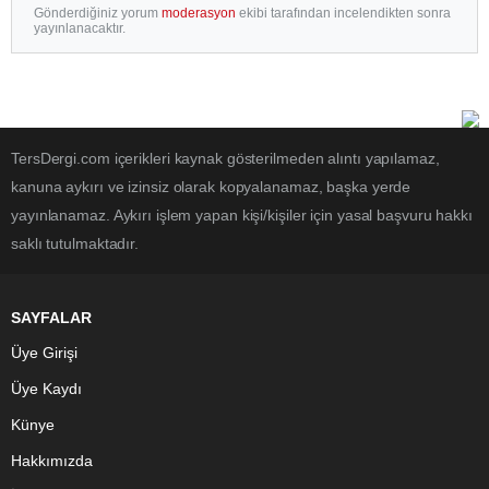
Gönderdiğiniz yorum
moderasyon
ekibi tarafından incelendikten sonra
yayınlanacaktır.
TersDergi.com içerikleri kaynak gösterilmeden alıntı yapılamaz,
kanuna aykırı ve izinsiz olarak kopyalanamaz, başka yerde
yayınlanamaz. Aykırı işlem yapan kişi/kişiler için yasal başvuru hakkı
saklı tutulmaktadır.
SAYFALAR
Üye Girişi
Üye Kaydı
Künye
Hakkımızda