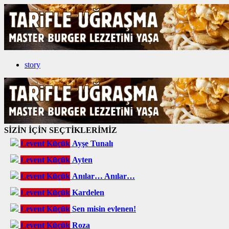
story
SİZİN İÇİN SEÇTİKLERİMİZ
Levent Küçük
Ayşe Tunalı
Levent Küçük
Ayten
Levent Küçük
Anılar… Anılar…
Levent Küçük
Kardelen
Levent Küçük
Sen misin evlenen!
Levent Küçük
Roza