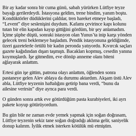
Bir ay kadar sonra bir cuma günü, sabah yürürken Lütfiye teyze
bayağı gerilerdeydi. İstasyona geldim, trene bindim, yanım boştu.
Kondüktörler düdüklerini çaldılar, tren hareket etmeye başladı,
“Levent” diye seslenişini duydum. Kafamı çevirince kapı kolunu
tutan bir elin kapıdan kayıp gittiğini gördüm, bir şey anlamadım.
İçime şüphe düştü, sonraki istasyon olan Yunus’ta inip karşı yönden
gelecek treni beklemeye başladım. Pendik istasyonuna geldiğimde,
üzeri gazetelerle örtülü bir kadın peronda yatıyordu. Kıvırcık saçları
gazete kağıdından dışarı taşmıştı. Bacakları kopmuş, cesedin yanına
koymuşlardı. İşe gitmedim, eve dönüp anneme olanı biteni
ağlayarak anlattım.
Ertesi gün işe gittim, patrona olayı anlattım, öğlenden sonra
pastaneye gelen Alev ablaya da durumu aktardım. Akşam üstü Alev
abla, Lütfiye teyzenin haftalığını getirip bana verdi, “bunu da
ailesine verirsin” diye ayrıca para verdi.
O günden sonra artık eve götürdüğüm pasta kurabiyeleri, iki ayrı
pakete koyup götürüyordum.
Bu gün bile ne zaman evde yemek yapmak için soğan doğrasam,
Lütfiye teyzenin sekiz tane soğan doğradığı aklıma gelir, saniyelik
donup kalırım. İyilik etmek isterken kötülük mü etmiştim.