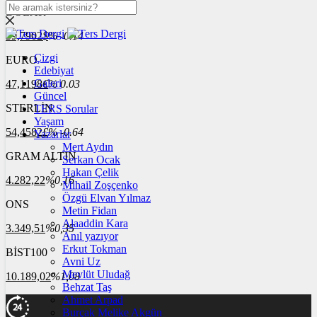
DOLAR
39,7902
$
% -0.14
Çizgi
EURO
Edebiyat
Galeri
47,1198
€
% 0.03
Güncel
STERLİN
TERS Sorular
Yaşam
54,4582
£
% -0.64
Yazarlar
Mert Aydın
GRAM ALTIN
Serkan Ocak
Hakan Çelik
4.282,22
%0,16
Mihail Zoşçenko
Özgü Elvan Yılmaz
ONS
Metin Fidan
Alaaddin Kara
3.349,51
%0,35
Anıl yazıyor
Erkut Tokman
BİST100
Avni Uz
Mevlüt Uludağ
10.189,02
%1,08
Behzat Taş
Ahmet Arpad
Burçak Melike Akgün