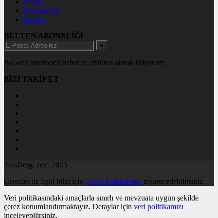
Künye
Hakkımızda
İletişim
BÜLTEN ABONELİĞİ
+
Bu web sitesinden haber ve ebülten almak istiyorum
BİZİ TAKİP ET
TersDergi.com 2025
Çerezler ile ilgili bilgi için
Çerez Politikamızı
ziyaret edebilirsiniz.
Veri politikasındaki amaçlarla sınırlı ve mevzuata uygun şekilde
çerez konumlandırmaktayız. Detaylar için
veri politikamızı
inceleyebilirsiniz.