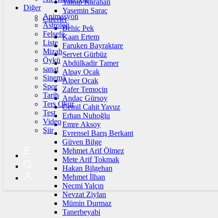
Yakup Karahan
Diğer
Yasemin Saraç
Animasyon
Çizerler
Astroloji
Behiç Pek
Felsefe
Kaan Ertem
Liste
Faruken Bayraktare
Mizah
Servet Gürbüz
Öykü
Abdülkadir Tamer
sanat
Alpay Ocak
Sinema
Alper Ocak
Spor
Zafer Temoçin
Tarih
Andaç Gürsoy
Ters Okur
Cemil Cahit Yavuz
Test
Erhan Nuhoğlu
Video
Emre Aksoy
Şiir
Evrensel Barış Berkant
Güven Bilge
Mehmet Arif Ölmez
Mete Arif Tokmak
Hakan Bilgehan
Mehmet İlhan
Necmi Yalçın
Nevzat Ziylan
Mümin Durmaz
Tanerbeyabi