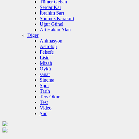
Tümer Geban
Serdar Kar
İbrahim Sarı
Sönmez Karakurt
Uğur Günel
Ali Hakan Alan
Diğer
Animasyon
Astroloji
Felsefe
Liste
Mizah
Öykü
sanat
Sinema
Spor
Tarih
Ters Okur
Test
Video
Şiir