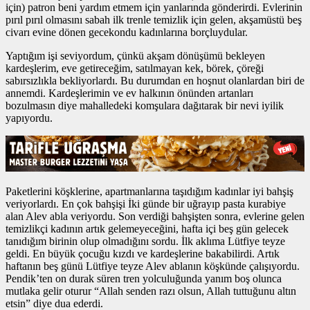
için) patron beni yardım etmem için yanlarında gönderirdi. Evlerinin
pırıl pırıl olmasını sabah ilk trenle temizlik için gelen, akşamüstü beş
civarı evine dönen gecekondu kadınlarına borçluydular.
Yaptığım işi seviyordum, çünkü akşam dönüşümü bekleyen
kardeşlerim, eve getireceğim, satılmayan kek, börek, çöreği
sabırsızlıkla bekliyorlardı. Bu durumdan en hoşnut olanlardan biri de
annemdi. Kardeşlerimin ve ev halkının önünden artanları
bozulmasın diye mahalledeki komşulara dağıtarak bir nevi iyilik
yapıyordu.
Paketlerini köşklerine, apartmanlarına taşıdığım kadınlar iyi bahşiş
veriyorlardı. En çok bahşişi İki günde bir uğrayıp pasta kurabiye
alan Alev abla veriyordu. Son verdiği bahşişten sonra, evlerine gelen
temizlikçi kadının artık gelemeyeceğini, hafta içi beş gün gelecek
tanıdığım birinin olup olmadığını sordu. İlk aklıma Lütfiye teyze
geldi. En büyük çocuğu kızdı ve kardeşlerine bakabilirdi. Artık
haftanın beş günü Lütfiye teyze Alev ablanın köşkünde çalışıyordu.
Pendik’ten on durak süren tren yolculuğunda yanım boş olunca
mutlaka gelir oturur “Allah senden razı olsun, Allah tuttuğunu altın
etsin” diye dua ederdi.