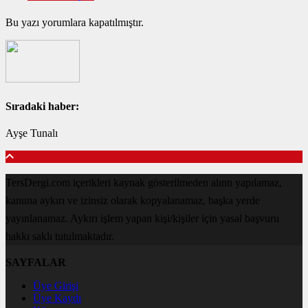
Bu yazı yorumlara kapatılmıştır.
Sıradaki haber:
Ayşe Tunalı
TersDergi.com içerikleri kaynak gösterilmeden alıntı yapılamaz,
kanuna aykırı ve izinsiz olarak kopyalanamaz, başka yerde
yayınlanamaz. Aykırı işlem yapan kişi/kişiler için yasal başvuru
hakkı saklı tutulmaktadır.
SAYFALAR
Üye Girişi
Üye Kaydı