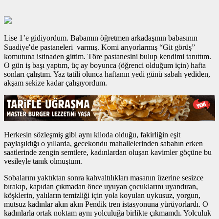
Lise 1’e gidiyordum. Babamın öğretmen arkadaşının babasının
‘
Suadiye
de pastaneleri varmış. Komi arıyorlarmış “Git görüş”
komutuna istinaden gittim. Töre pastanesini bulup kendimi tanıttım.
O gün iş başı yaptım, üç ay boyunca (öğrenci olduğum için) hafta
sonları çalıştım. Yaz tatili olunca haftanın yedi günü sabah yediden,
akşam sekize kadar çalışıyordum.
Herkesin sözleşmiş gibi aynı kiloda olduğu, fakirliğin eşit
paylaşıldığı o yıllarda, gecekondu mahallelerinden sabahın erken
saatlerinde zengin semtlere, kadınlardan oluşan kavimler göçüne bu
vesileyle tanık olmuştum.
Sobalarını yaktıktan sonra kahvaltılıkları masanın üzerine sesizce
bırakıp, kapıdan çıkmadan önce uyuyan çocuklarını uyandıran,
köşklerin, yalıların temizliği için yola koyulan uykusuz, yorgun,
mutsuz kadınlar akın akın Pendik tren istasyonuna yürüyorlardı. O
kadınlarla ortak noktam aynı yolculuğa birlikte çıkmamdı. Yolculuk