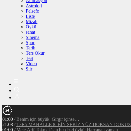
Animasyon
Astroloji
Felsefe
Liste
Mizah
Öykü
sanat
Sinema
Spor
Tarih
Ters Okur
Test
Video
Şiir
01:00
/
Benim için büyük, Gırgır içinse…
21:08
/
T3R5 MAHALLE 8: BİN SEKİZ YÜZ DOKSAN DOKUZ
01:00
/
Mete Arif Tokmak’tan bir çizgi öykü: Harcanan zaman