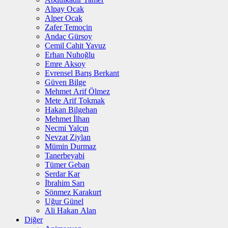
Alpay Ocak
Alper Ocak
Zafer Temoçin
Andaç Gürsoy
Cemil Cahit Yavuz
Erhan Nuhoğlu
Emre Aksoy
Evrensel Barış Berkant
Güven Bilge
Mehmet Arif Ölmez
Mete Arif Tokmak
Hakan Bilgehan
Mehmet İlhan
Necmi Yalçın
Nevzat Ziylan
Mümin Durmaz
Tanerbeyabi
Tümer Geban
Serdar Kar
İbrahim Sarı
Sönmez Karakurt
Uğur Günel
Ali Hakan Alan
Diğer