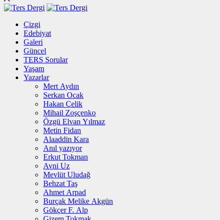
Çizgi
Edebiyat
Galeri
Güncel
TERS Sorular
Yaşam
Yazarlar
Mert Aydın
Serkan Ocak
Hakan Çelik
Mihail Zoşçenko
Özgü Elvan Yılmaz
Metin Fidan
Alaaddin Kara
Anıl yazıyor
Erkut Tokman
Avni Uz
Mevlüt Uludağ
Behzat Taş
Ahmet Arpad
Burçak Melike Akgün
Gökçer F. Alp
Gizem Tokmak