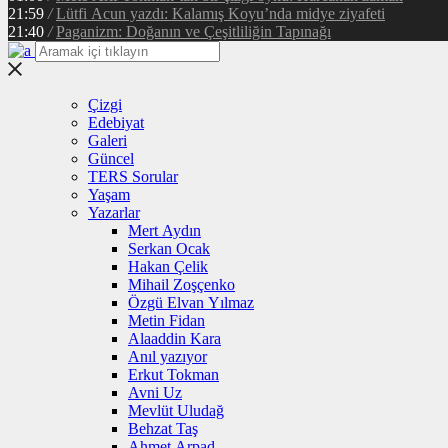
21:59
/
Lütfi Acun yazdı: Kalamış Koyu’nda midye ziyafeti
21:40
/
Paganizm: Doğanın ve Çeşitliliğin Tapınağı
Çizgi
Edebiyat
Galeri
Güncel
TERS Sorular
Yaşam
Yazarlar
Mert Aydın
Serkan Ocak
Hakan Çelik
Mihail Zoşçenko
Özgü Elvan Yılmaz
Metin Fidan
Alaaddin Kara
Anıl yazıyor
Erkut Tokman
Avni Uz
Mevlüt Uludağ
Behzat Taş
Ahmet Arpad