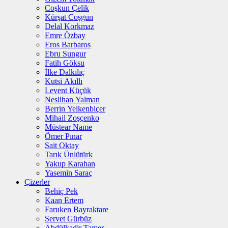
Coşkun Çelik
Kürşat Coşgun
Delal Korkmaz
Emre Özbay
Eros Barbaros
Ebru Sungur
Fatih Göksu
İlke Dalkılıç
Kutsi Akıllı
Levent Küçük
Neslihan Yalman
Berrin Yelkenbiçer
Mihail Zoşçenko
Müstear Name
Ömer Pınar
Sait Oktay
Tarık Ünlütürk
Yakup Karahan
Yasemin Saraç
Çizerler
Behiç Pek
Kaan Ertem
Faruken Bayraktare
Servet Gürbüz
Abdülkadir Tamer