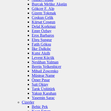
Burçak Melike Akgün
Gökçer F. Alp
Gizem Tokmak
Coşkun Çelik
Kürşat Coşgun
Delal Korkmaz
Emre Özbay
Eros Barbaros
Ebru Sungur
Fatih Göksu
İlke Dalkılıç
Kutsi Akıllı
Levent Küçük
Neslihan Yalman
Berrin Yelkenbiçer
Mihail Zoşçenko
Müstear Name
Ömer Pınar
Sait Oktay
Tarık Ünlütürk
Yakup Karahan
Yasemin Saraç
Çizerler
Behiç Pek