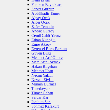
Kaan Ertem
Faruken Bayraktare
Servet Gürbüz
Abdülkadir Tamer
Alpay Ocak
Alper Ocak
Zafer Temoçin
Andaç Gürsoy
Cemil Cahit Yavuz
Erhan Nuhoğlu
Emre Aksoy
Evrensel Barış Berkant
Güven Bilge
Mehmet Arif Ölmez
Mete Arif Tokmak
Hakan Bilgehan
Mehmet İlhan
Necmi Yalçın
Nevzat Ziylan
Mümin Durmaz
Tanerbeyabi
Tümer Geban
Serdar Kar
İbrahim Sarı
Sönmez Karakurt