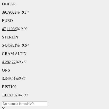
DOLAR
39,7902
$
% -0.14
EURO
47,1198
€
% 0.03
STERLİN
54,4582
£
% -0.64
GRAM ALTIN
4.282,22
%0,16
ONS
3.349,51
%0,35
BİST100
10.189,02
%1,08