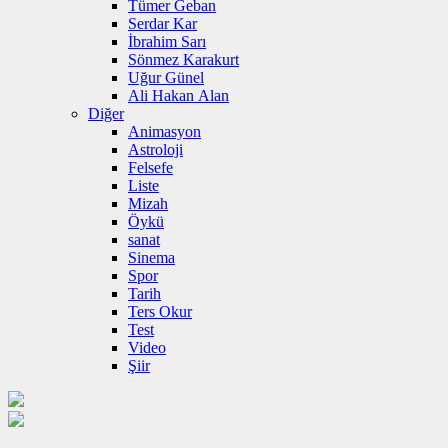
Tümer Geban
Serdar Kar
İbrahim Sarı
Sönmez Karakurt
Uğur Günel
Ali Hakan Alan
Diğer
Animasyon
Astroloji
Felsefe
Liste
Mizah
Öykü
sanat
Sinema
Spor
Tarih
Ters Okur
Test
Video
Şiir