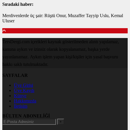
Sıradaki haber:
Merdivenlerde üç şair: Rüştü Onur, Muzaffer Tayyip Uslu, Kemal
Uluser
TersDergi.com içerikleri kaynak gösterilmeden alıntı yapılamaz,
kanuna aykırı ve izinsiz olarak kopyalanamaz, başka yerde
yayınlanamaz. Aykırı işlem yapan kişi/kişiler için yasal başvuru
hakkı saklı tutulmaktadır.
SAYFALAR
Üye Girişi
Üye Kaydı
Künye
Hakkımızda
İletişim
BÜLTEN ABONELİĞİ
+