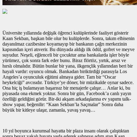
Üniversite yıllarında değişik öğrenci kulüplerinde faaliyet gösterir
Kaan Sekban, başkan bile olur bu kulüplerde. Sonra, takım elbisenin
dayanılmaz cazibesine koyamayıp bir bankanın çağrı merkezinin
kapısından içeri atıverir. Bu dünyada aldığı ilk ödül, gofret ve meyve
suyudur. Neşeli, eğlenceli bir çocuktur ama bankalarda işler böyle
yürümez, çok sonra fark eder bunu. Biraz flörtöz, yırtık, arsız ve
hırslı olmalıdır. Bütün bunlar bir yana, ilkgençlik yıllarından beri bir
hayali vardır: oyuncu olmak. Bankadan biriktirdiği parasıyla Los
Angeles’a oyunculuk eğitimi almaya gider. Tam bir “Oscar
heykelciği” avcısıdır. Türkiye’ye döner, bir müzikalde oynar sadece.
Ona hiç iş bulamayan başarısız bir menajerle çalışır… Anlar ki, bu
piyasada ona ekmek yoktur. Sonra bir gün, Facebook’a canlı yayın
özelliği geldiğini görür. Bir-iki akşam arkadaşlarına ev yapımı talk-
show yapar, beğenilir: “Kaan Sekban’la Saçmalar” Sonra daha
büyük bir kitleye ulaşır, zamanla, yavaş yavaş…
10 yıl boyunca kurumsal hayatta bir plaza insanı olarak çalıştıktan
sonra beyaz yakalı hayata veda ederek sahneye adım atan Kaan