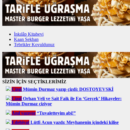
İnkılâp Kitabevi
Kaan Sekban
Tebrikler Kovuldunuz
SİZİN İÇİN SEÇTİKLERİMİZ
Çizgi
Mümin Durmaz yazıp çizdi: DOSTOYEVSKİ
Çizgi
Orhan Veli ve Sait Faik ile En ‘Gerçek’ Hikayeler:
Mümin Durmaz çiziyor
Anıl yazıyor
“Tuvaletteyim abi!”
Edebiyat
Lütfi Acun yazdı: Meyhanenin içindeki kilise