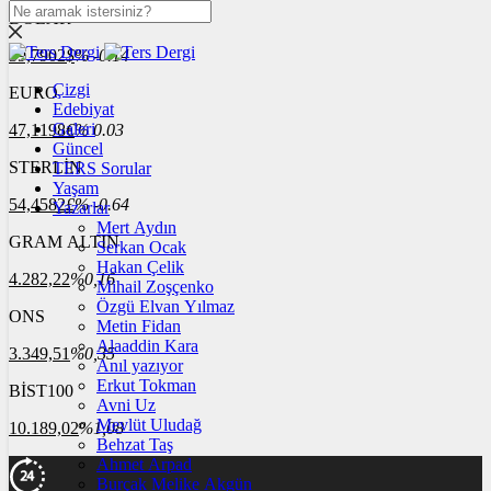
DOLAR
39,7902
$
% -0.14
Çizgi
EURO
Edebiyat
Galeri
47,1198
€
% 0.03
Güncel
STERLİN
TERS Sorular
Yaşam
54,4582
£
% -0.64
Yazarlar
Mert Aydın
GRAM ALTIN
Serkan Ocak
Hakan Çelik
4.282,22
%0,16
Mihail Zoşçenko
Özgü Elvan Yılmaz
ONS
Metin Fidan
Alaaddin Kara
3.349,51
%0,35
Anıl yazıyor
Erkut Tokman
BİST100
Avni Uz
Mevlüt Uludağ
10.189,02
%1,08
Behzat Taş
Ahmet Arpad
Burçak Melike Akgün