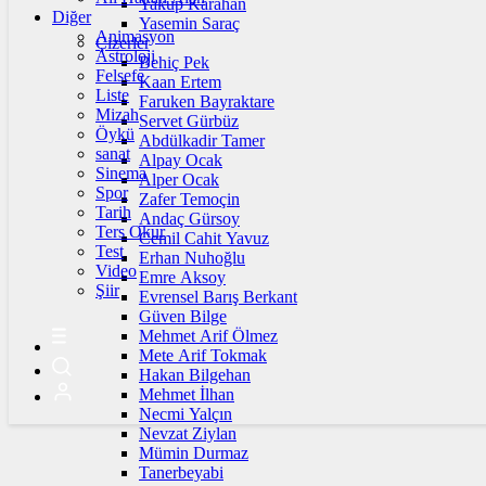
Yakup Karahan
Diğer
Yasemin Saraç
Animasyon
Çizerler
Astroloji
Behiç Pek
Felsefe
Kaan Ertem
Liste
Faruken Bayraktare
Mizah
Servet Gürbüz
Öykü
Abdülkadir Tamer
sanat
Alpay Ocak
Sinema
Alper Ocak
Spor
Zafer Temoçin
Tarih
Andaç Gürsoy
Ters Okur
Cemil Cahit Yavuz
Test
Erhan Nuhoğlu
Video
Emre Aksoy
Şiir
Evrensel Barış Berkant
Güven Bilge
Mehmet Arif Ölmez
Mete Arif Tokmak
Hakan Bilgehan
Mehmet İlhan
Necmi Yalçın
Nevzat Ziylan
Mümin Durmaz
Tanerbeyabi