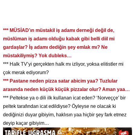
*** MÜSİAD’ın müstakil iş adamı derneği değil de,
müslüman iş adamı olduğu kabak gibi belli diil mi
gardaşlar? İş adamı dediğin şey emlak mı? Ne
müstakiliymiş? Yok dubleks…
*** Halk TV’yi gerçekten halk mı izliyor, yoksa elitistler mi
çok merak ediyorum?
*** Pastane neden pizza satar abicim yaa? Tuzlular
arasında neden küçük küçük pizzalar olur? Aman yaa…
*** Peltekse ya o dili ilk kullanan icat eden? ‘Norveççe’ bir
peltek tarafından icat edildiyse? Öyleyse ne olacak ki
dediğinizi duyar gibiyim, haklısın yaa hiçbir şey fark etmez
deyip kaçar gibiyim…