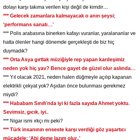
dolayı karşı takıma verilen kişi değil de kimdir…
*** Gelecek zamanlara kalmayacak o anın şeysi;
‘performans sanatı…’
*** Polis arabasına binerken kafayı vuranlar, yaralananlar ve
hatta ölenler hangi dönemde gerçekleşti de biz hiç
duymadık?
*** Orta Asya gırtlak müziğiyle rep yapan kardeşimiz
neden yok hiç yav? Bence gayet de güzel olur aslında…
*** Yıl olacak 2021, neden halen düğmeyle açılıp kapanan
elektrikli çekyat yok? Aşıdan önce bulunması gerekmez
miydi?
*** Hababam Sınıfı’nda iyi ki fazla sayıda Ahmet yoktu.
Sevimsiz, gıcık, iyi..
*** Nigar ismi ırkçı mı peki?
*** Türk insanının enseste karşı verdiği göz yaşartıcı
mücadele; ‘Abi deme lazım olur..’