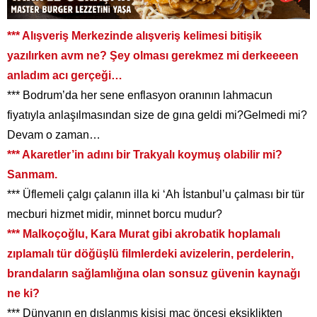
*** Alışveriş Merkezinde alışveriş kelimesi bitişik
yazılırken avm ne? Şey olması gerekmez mi derkeeeen
anladım acı gerçeği…
*** Bodrum’da her sene enflasyon oranının lahmacun
fiyatıyla anlaşılmasından size de gına geldi mi?Gelmedi mi?
Devam o zaman…
*** Akaretler’in adını bir Trakyalı koymuş olabilir mi?
Sanmam.
*** Üflemeli çalgı çalanın illa ki ‘Ah İstanbul’u çalması bir tür
mecburi hizmet midir, minnet borcu mudur?
*** Malkoçoğlu, Kara Murat gibi akrobatik hoplamalı
zıplamalı tür döğüşlü filmlerdeki avizelerin, perdelerin,
brandaların sağlamlığına olan sonsuz güvenin kaynağı
ne ki?
*** Dünyanın en dışlanmış kişisi maç öncesi eksiklikten