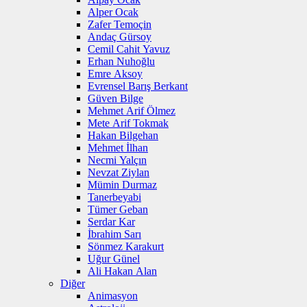
Alper Ocak
Zafer Temoçin
Andaç Gürsoy
Cemil Cahit Yavuz
Erhan Nuhoğlu
Emre Aksoy
Evrensel Barış Berkant
Güven Bilge
Mehmet Arif Ölmez
Mete Arif Tokmak
Hakan Bilgehan
Mehmet İlhan
Necmi Yalçın
Nevzat Ziylan
Mümin Durmaz
Tanerbeyabi
Tümer Geban
Serdar Kar
İbrahim Sarı
Sönmez Karakurt
Uğur Günel
Ali Hakan Alan
Diğer
Animasyon