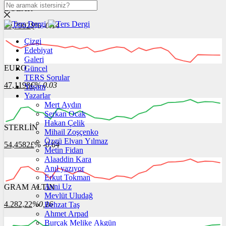
DOLAR
39,7902
$
% -0.14
Çizgi
Edebiyat
Galeri
EURO
Güncel
12:00
13:00
14:00
15:00
16:00
TERS Sorular
47,1198
€
% 0.03
Yaşam
Yazarlar
Mert Aydın
Serkan Ocak
Hakan Çelik
STERLİN
12:00
Mihail Zoşçenko
13:00
14:00
15:00
16:00
Özgü Elvan Yılmaz
54,4582
£
% -0.64
Metin Fidan
Alaaddin Kara
Anıl yazıyor
Erkut Tokman
Avni Uz
GRAM ALTIN
12:00
13:00
14:00
15:00
16:00
Mevlüt Uludağ
4.282,22
%0,16
Behzat Taş
Ahmet Arpad
Burçak Melike Akgün