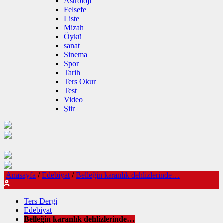
Astroloji
Felsefe
Liste
Mizah
Öykü
sanat
Sinema
Spor
Tarih
Ters Okur
Test
Video
Şiir
Anasayfa
/
Edebiyat
/
Belleğin karanlık dehlizlerinde…
Ters Dergi
Edebiyat
Belleğin karanlık dehlizlerinde…