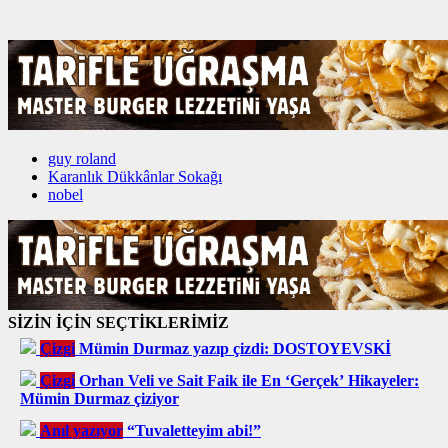
guy roland
Karanlık Dükkânlar Sokağı
nobel
SİZİN İÇİN SEÇTİKLERİMİZ
Çizgi
Mümin Durmaz yazıp çizdi: DOSTOYEVSKİ
Çizgi
Orhan Veli ve Sait Faik ile En ‘Gerçek’ Hikayeler:
Mümin Durmaz çiziyor
Anıl yazıyor
“Tuvaletteyim abi!”