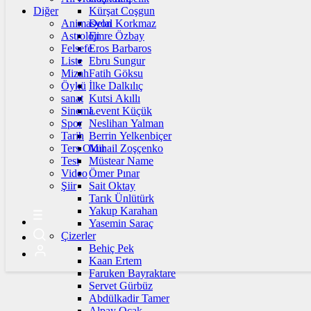
Diğer
Kürşat Coşgun
Animasyon
Delal Korkmaz
Astroloji
Emre Özbay
Felsefe
Eros Barbaros
Liste
Ebru Sungur
Mizah
Fatih Göksu
Öykü
İlke Dalkılıç
sanat
Kutsi Akıllı
Sinema
Levent Küçük
Spor
Neslihan Yalman
Tarih
Berrin Yelkenbiçer
Ters Okur
Mihail Zoşçenko
Test
Müstear Name
Video
Ömer Pınar
Şiir
Sait Oktay
Tarık Ünlütürk
Yakup Karahan
Yasemin Saraç
Çizerler
Behiç Pek
Kaan Ertem
Faruken Bayraktare
Servet Gürbüz
Abdülkadir Tamer
Alpay Ocak