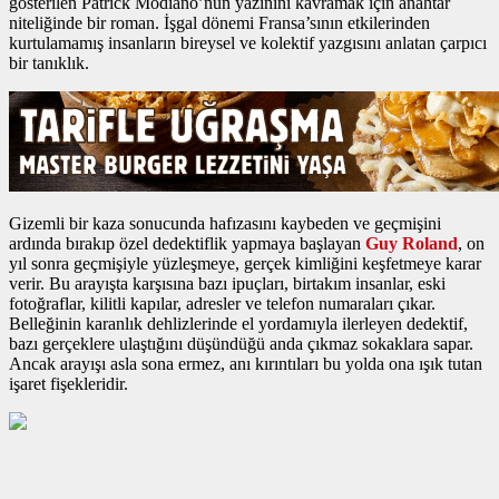
gösterilen Patrick Modiano’nun yazınını kavramak için anahtar
niteliğinde bir roman. İşgal dönemi Fransa’sının etkilerinden
kurtulamamış insanların bireysel ve kolektif yazgısını anlatan çarpıcı
bir tanıklık.
Gizemli bir kaza sonucunda hafızasını kaybeden ve geçmişini
ardında bırakıp özel dedektiflik yapmaya başlayan
Guy Roland
, on
yıl sonra geçmişiyle yüzleşmeye, gerçek kimliğini keşfetmeye karar
verir. Bu arayışta karşısına bazı ipuçları, birtakım insanlar, eski
fotoğraflar, kilitli kapılar, adresler ve telefon numaraları çıkar.
Belleğinin karanlık dehlizlerinde el yordamıyla ilerleyen dedektif,
bazı gerçeklere ulaştığını düşündüğü anda çıkmaz sokaklara sapar.
Ancak arayışı asla sona ermez, anı kırıntıları bu yolda ona ışık tutan
işaret fişekleridir.