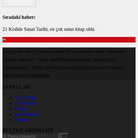
Sıradaki haber:
21 Kedide Sanat Tarihi, en çok satan kitap oldu
TersDergi.com içerikleri kaynak gösterilmeden alıntı yapılamaz,
kanuna aykırı ve izinsiz olarak kopyalanamaz, başka yerde
yayınlanamaz. Aykırı işlem yapan kişi/kişiler için yasal başvuru
hakkı saklı tutulmaktadır.
SAYFALAR
Üye Girişi
Üye Kaydı
Künye
Hakkımızda
İletişim
BÜLTEN ABONELİĞİ
+