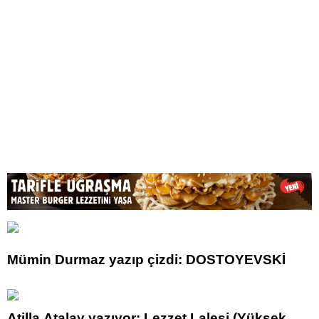
Mümin Durmaz yazıp çizdi: DOSTOYEVSKİ
Atilla Atalay yazıyor: Lezzet Lalesi (Yüksek