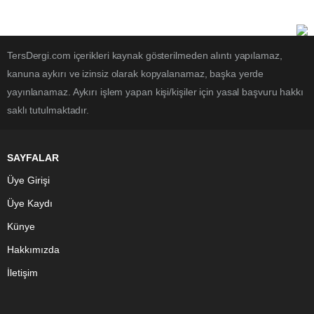
TersDergi.com içerikleri kaynak gösterilmeden alıntı yapılamaz,
kanuna aykırı ve izinsiz olarak kopyalanamaz, başka yerde
yayınlanamaz. Aykırı işlem yapan kişi/kişiler için yasal başvuru hakkı
saklı tutulmaktadır.
SAYFALAR
Üye Girişi
Üye Kaydı
Künye
Hakkımızda
İletişim