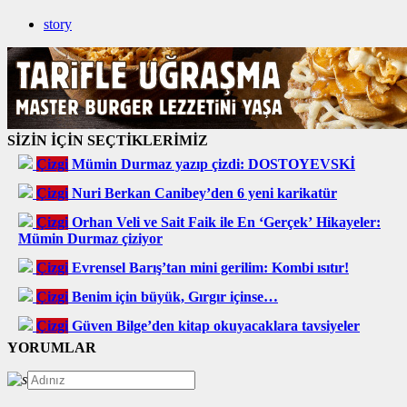
story
SİZİN İÇİN SEÇTİKLERİMİZ
Çizgi
Mümin Durmaz yazıp çizdi: DOSTOYEVSKİ
Çizgi
Nuri Berkan Canibey’den 6 yeni karikatür
Çizgi
Orhan Veli ve Sait Faik ile En ‘Gerçek’ Hikayeler:
Mümin Durmaz çiziyor
Çizgi
Evrensel Barış’tan mini gerilim: Kombi ısıtır!
Çizgi
Benim için büyük, Gırgır içinse…
Çizgi
Güven Bilge’den kitap okuyacaklara tavsiyeler
YORUMLAR