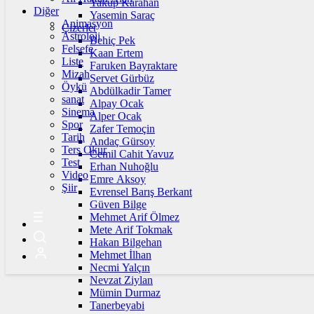
Yakup Karahan
Diğer
Yasemin Saraç
Animasyon
Çizerler
Astroloji
Behiç Pek
Felsefe
Kaan Ertem
Liste
Faruken Bayraktare
Mizah
Servet Gürbüz
Öykü
Abdülkadir Tamer
sanat
Alpay Ocak
Sinema
Alper Ocak
Spor
Zafer Temoçin
Tarih
Andaç Gürsoy
Ters Okur
Cemil Cahit Yavuz
Test
Erhan Nuhoğlu
Video
Emre Aksoy
Şiir
Evrensel Barış Berkant
Güven Bilge
Mehmet Arif Ölmez
Mete Arif Tokmak
Hakan Bilgehan
Mehmet İlhan
Necmi Yalçın
Nevzat Ziylan
Mümin Durmaz
Tanerbeyabi