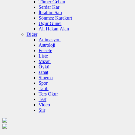
Tümer Geban
Serdar Kar
İbrahim Sarı
Sönmez Karakurt
Uğur Günel
Ali Hakan Alan
Diğer
Animasyon
Astroloji
Felsefe
Liste
Mizah
Öykü
sanat
Sinema
Spor
Tarih
Ters Okur
Test
Video
Şiir