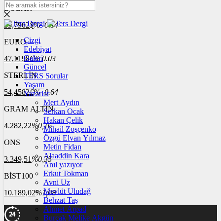
DOLAR
39,7902
$
% -0.14
Çizgi
EURO
Edebiyat
Galeri
47,1198
€
% 0.03
Güncel
STERLİN
TERS Sorular
Yaşam
54,4582
£
% -0.64
Yazarlar
Mert Aydın
GRAM ALTIN
Serkan Ocak
Hakan Çelik
4.282,22
%0,16
Mihail Zoşçenko
Özgü Elvan Yılmaz
ONS
Metin Fidan
Alaaddin Kara
3.349,51
%0,35
Anıl yazıyor
Erkut Tokman
BİST100
Avni Uz
Mevlüt Uludağ
10.189,02
%1,08
Behzat Taş
Ahmet Arpad
Burçak Melike Akgün