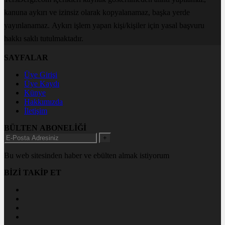
kanuna aykırı ve izinsiz olarak kopyalanamaz, başka yerde
yayınlanamaz. Aykırı işlem yapan kişi/kişiler için yasal başvuru
hakkı saklı tutulmaktadır.
SAYFALAR
Üye Girişi
Üye Kaydı
Künye
Hakkımızda
İletişim
BÜLTEN ABONELİĞİ
+
Bu web sitesinden haber ve ebülten almak istiyorum
BİZİ TAKİP ET