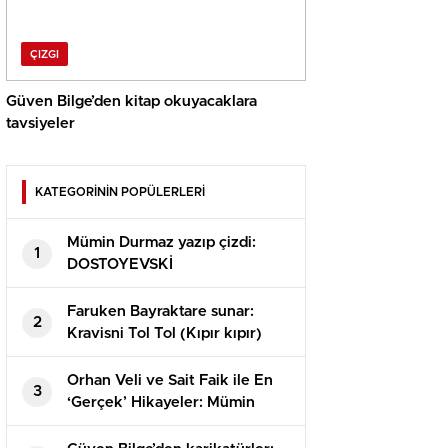
ÇIZGI
Güven Bilge’den kitap okuyacaklara
tavsiyeler
KATEGORİNİN POPÜLERLERİ
Mümin Durmaz yazıp çizdi:
1
DOSTOYEVSKİ
Faruken Bayraktare sunar:
2
Kravisni Tol Tol (Kıpır kıpır)
Orhan Veli ve Sait Faik ile En
3
‘Gerçek’ Hikayeler: Mümin
Durmaz çiziyor