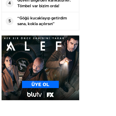
Güven Bilge’den karikatürler:
4
Tömbel var bizim orda!
“Göğü kucaklayıp getirdim
5
sana, kokla açılırsın”