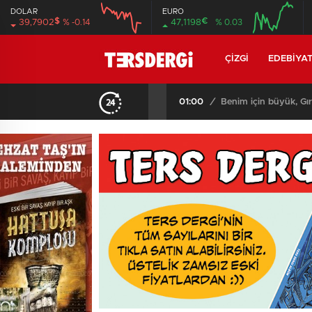
DOLAR
EURO
$
€
39,7902
% -0.14
47,1198
% 0.03
12:00
16:00
12:00
16:00
ÇIZGI
EDEBIYA
21:08
/
T3R5 MAHAL