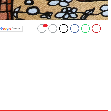
0
News