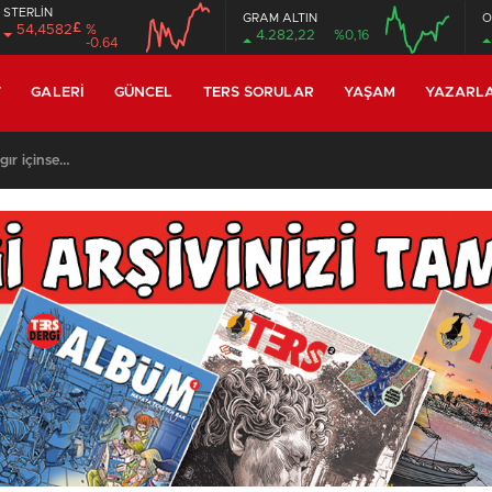
STERLİN
GRAM ALTIN
O
£
54,4582
%
4.282,22
%0,16
-0.64
12:00
16:00
12:00
16:00
T
GALERI
GÜNCEL
TERS SORULAR
YAŞAM
YAZARL
LE 8: BİN SEKİZ YÜZ DOKSAN DOKUZ