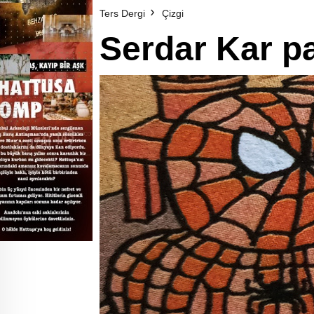
Ters Dergi
Çizgi
Serdar Kar pa