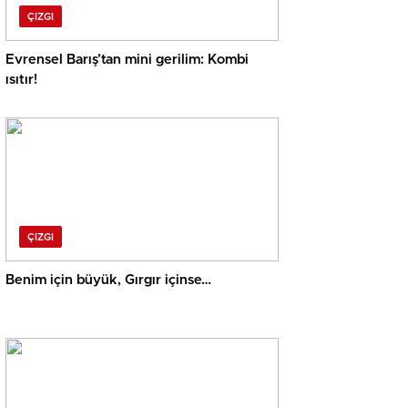
ÇIZGI
Evrensel Barış’tan mini gerilim: Kombi
ısıtır!
ÇIZGI
Benim için büyük, Gırgır içinse…