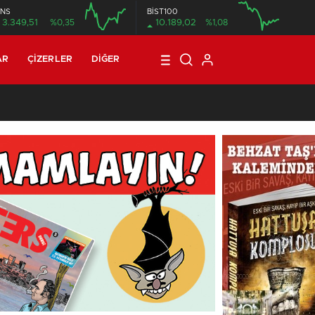
NS
BİST100
3.349,51
%0,35
10.189,02
%1,08
12:00
16:00
12:00
AR
ÇIZERLER
DIĞER
01:00
/
Mete Arif Tokmak’tan bir çizgi öykü: Harcana