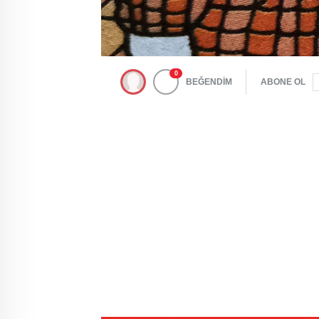
0
BEĞENDİM
ABONE OL