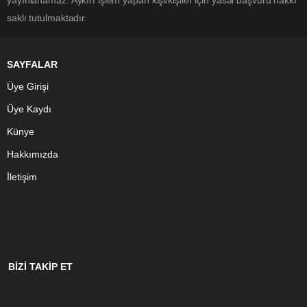
yayınlanamaz. Aykırı işlem yapan kişi/kişiler için yasal başvuru hakkı
saklı tutulmaktadır.
SAYFALAR
Üye Girişi
Üye Kaydı
Künye
Hakkımızda
İletişim
BİZİ TAKİP ET