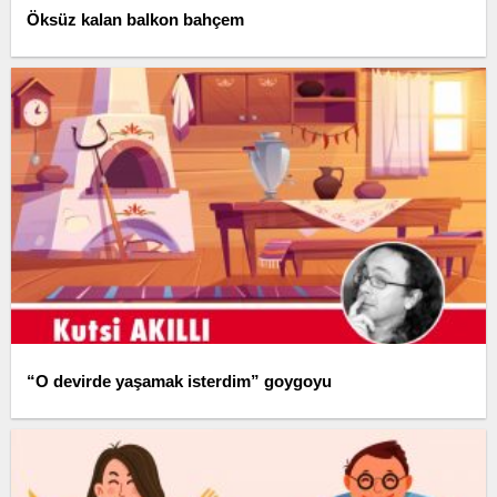
Öksüz kalan balkon bahçem
“O devirde yaşamak isterdim” goygoyu