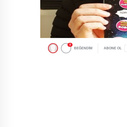
0
BEĞENDİM
ABONE OL