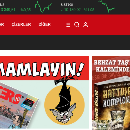
NS
BİST100
3.349,51
10.189,02
%0,35
%1,08
12:00
16:00
12:00
AR
ÇIZERLER
DIĞER
01:00
/
Mete Arif Tokmak’tan bir çizgi öykü: Harcanan zaman