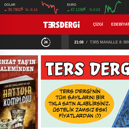
DOLAR
EURO
$
€
39,7902
47,1198
% -0.14
% 0.03
12:00
16:00
12:00
16:00
ÇIZGI
EDEBIYA
21:08
/
T3R5 MAHALLE 8: B