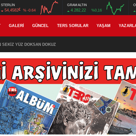
STERLİN
GRAM ALTIN
O
£
54,4582
4.282,22
% -0.64
%0,16
12:00
16:00
12:00
16:00
T
GALERI
GÜNCEL
TERS SORULAR
YAŞAM
YAZARL
İN SEKİZ YÜZ DOKSAN DOKUZ