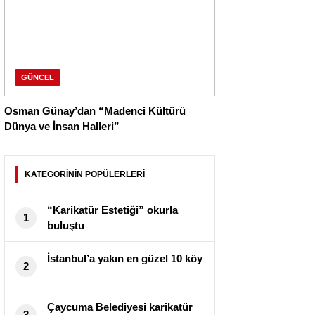
GÜNCEL
Osman Günay’dan “Madenci Kültürü
Dünya ve İnsan Halleri”
KATEGORİNİN POPÜLERLERİ
“Karikatür Estetiği” okurla
1
buluştu
İstanbul’a yakın en güzel 10 köy
2
Çaycuma Belediyesi karikatür
3