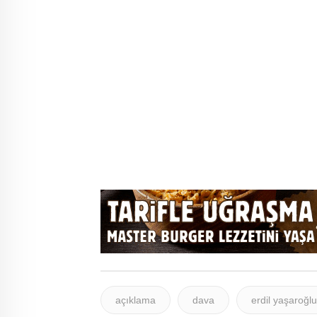
açıklama
dava
erdil yaşaroğlu