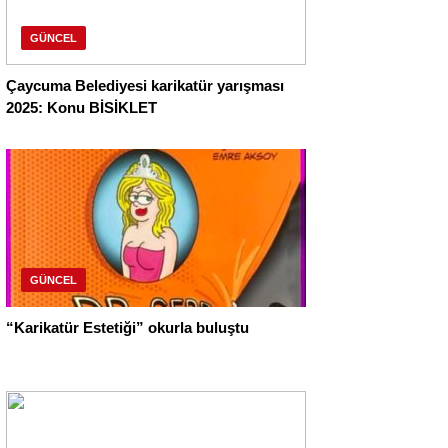
GÜNCEL
Çaycuma Belediyesi karikatür yarışması
2025: Konu BİSİKLET
GÜNCEL
“Karikatür Estetiği” okurla buluştu