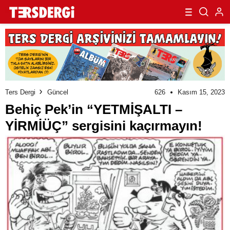
Ters Dergi
Güncel
626
Kasım 15, 2023
Behiç Pek’in “YETMİŞALTI –
YİRMİÜÇ” sergisini kaçırmayın!