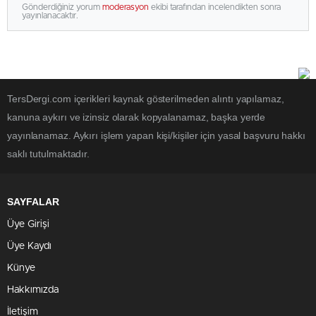
Gönderdiğiniz yorum
moderasyon
ekibi tarafından incelendikten sonra
yayınlanacaktır.
TersDergi.com içerikleri kaynak gösterilmeden alıntı yapılamaz,
kanuna aykırı ve izinsiz olarak kopyalanamaz, başka yerde
yayınlanamaz. Aykırı işlem yapan kişi/kişiler için yasal başvuru hakkı
saklı tutulmaktadır.
SAYFALAR
Üye Girişi
Üye Kaydı
Künye
Hakkımızda
İletişim