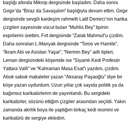
başlığı altında Mikrop dergisinde başladım. Daha sonra
Gırgır’da “Biraz da Savaşalım” başlığıyla devam ettim. Gırgır
dergisinde sevgili kardeşim rahmetli Latif Demirci’nin harika
çizgileri sayesinde vücut bulan “Muhlis Bey” tipinin
esprilerini ürettim. Fırt dergisinde “Zalak Mahmut”u çizdim.
Daha sonraları L-Manyak dergisinde “Toros ve Hamile”,
“İkram Abi ve Asistan Yaşar”, “Nermin Bey” adlı tipleri,
Leman dergisindeki köşemde ise “Siyamlı Kedi Profesör
Yattara Valli” ve “Kahraman Masa Esat”ı yazdım, çizdim.
Abuk sabuk makaleler yazan “Aksaray Paşaoğlu” diye bir
köşe yazarı uydurdum. Uzun yıllar çok sayıda politik ya da
bağımsız karikatürlerim de yayımlandı. Bu sergideki
karikatürler, sözünü ettiğim çizgiler arasından seçildi. Yakın
zamanda akrilik boya ile yaptığım birkaç kedi resmini ve
karikatürü de sergiye ekledim.