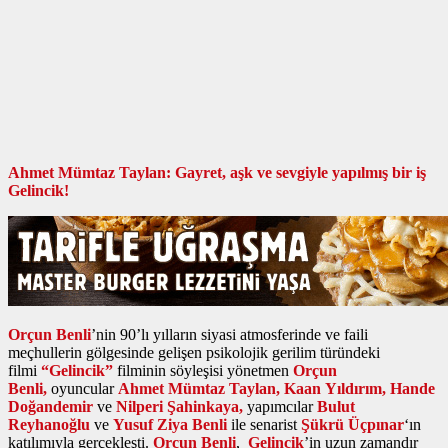
Ahmet Mümtaz Taylan:
Gayret, aşk ve sevgiyle yapılmış bir iş
Gelincik!
Orçun Benli
’nin 90’lı yılların siyasi atmosferinde ve faili
meçhullerin gölgesinde gelişen psikolojik gerilim türündeki
filmi
“Gelincik”
filminin söyleşisi yönetmen
Orçun
Benli,
oyuncular
Ahmet Mümtaz Taylan, Kaan Yıldırım, Hande
Doğandemir
ve
Nilperi Şahinkaya,
yapımcılar
Bulut
Reyhanoğlu
ve
Yusuf Ziya Benli
ile senarist
Şükrü Üçpınar
‘ın
katılımıyla gerçekleşti.
Orçun Benli
,
Gelincik
’in uzun zamandır