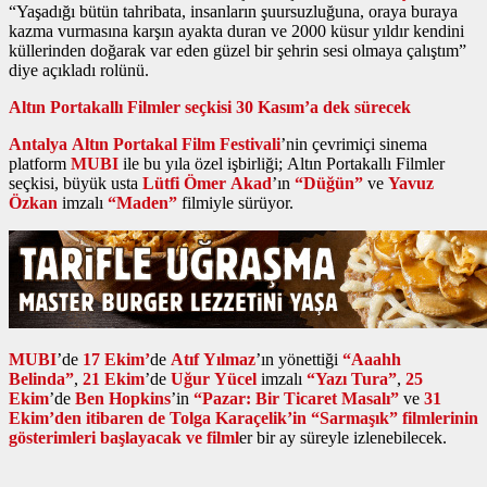
“Yaşadığı bütün tahribata, insanların şuursuzluğuna, oraya buraya
kazma vurmasına karşın ayakta duran ve 2000 küsur yıldır kendini
küllerinden doğarak var eden güzel bir şehrin sesi olmaya çalıştım”
diye açıkladı rolünü.
Altın Portakallı Filmler seçkisi 30 Kasım’a dek sürecek
Antalya Altın Portakal Film Festivali
’nin çevrimiçi sinema
platform
MUBI
ile bu yıla özel işbirliği; Altın Portakallı Filmler
seçkisi, büyük usta
Lütfi Ömer Akad
’ın
“Düğün”
ve
Yavuz
Özkan
imzalı
“Maden”
filmiyle sürüyor.
MUBI
’de
17 Ekim’
de
Atıf Yılmaz
’ın yönettiği
“Aaahh
Belinda”
,
21 Ekim
’de
Uğur Yücel
imzalı
“Yazı Tura”
,
25
Ekim
’de
Ben Hopkins
’in
“Pazar: Bir Ticaret Masalı”
ve
31
Ekim’den itibaren de Tolga Karaçelik’in “Sarmaşık” filmlerinin
gösterimleri başlayacak ve filml
er bir ay süreyle izlenebilecek.