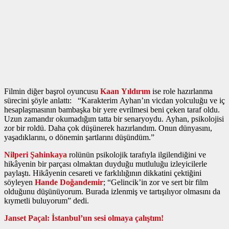
Filmin diğer başrol oyuncusu
Kaan Yıldırım
ise role hazırlanma
sürecini şöyle anlattı: “Karakterim Ayhan’ın vicdan yolculuğu ve iç
hesaplaşmasının bambaşka bir yere evrilmesi beni çeken taraf oldu.
Uzun zamandır okumadığım tatta bir senaryoydu. Ayhan, psikolojisi
zor bir roldü. Daha çok düşünerek hazırlandım. Onun dünyasını,
yaşadıklarını, o dönemin şartlarını düşündüm.”
Nilperi Şahinkaya
rolünün psikolojik tarafıyla ilgilendiğini ve
hikâyenin bir parçası olmaktan duyduğu mutluluğu izleyicilerle
paylaştı. Hikâyenin cesareti ve farklılığının dikkatini çektiğini
söyleyen
Hande Doğandemir
; “Gelincik’in zor ve sert bir film
olduğunu düşünüyorum. Burada izlenmiş ve tartışılıyor olmasını da
kıymetli buluyorum” dedi.
Janset Paçal: İstanbul’un sesi olmaya çalıştım!