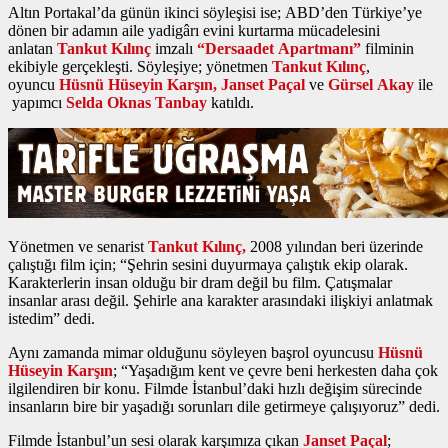
Altın Portakal’da günün ikinci söyleşisi ise; ABD’den Türkiye’ye
dönen bir adamın aile yadigârı evini kurtarma mücadelesini
anlatan
Tankut Kılınç
imzalı
“Dersaadet Apartmanı”
filminin
ekibiyle gerçekleşti. Söyleşiye; yönetmen
Tankut Kılınç
,
oyuncu
Hüsnü Hüseyin Karşın, Janset Paçal
ve
Gürsel Akay
ile
yapımcı
Selda Oknas Tanbay
katıldı.
Yönetmen ve senarist
Tankut Kılınç,
2008 yılından beri üzerinde
çalıştığı film için; “Şehrin sesini duyurmaya çalıştık ekip olarak.
Karakterlerin insan olduğu bir dram değil bu film. Çatışmalar
insanlar arası değil. Şehirle ana karakter arasındaki ilişkiyi anlatmak
istedim” dedi.
Aynı zamanda mimar olduğunu söyleyen başrol oyuncusu
Hüsnü
Hüseyin Karşın
; “Yaşadığım kent ve çevre beni herkesten daha çok
ilgilendiren bir konu. Filmde İstanbul’daki hızlı değişim sürecinde
insanların bire bir yaşadığı sorunları dile getirmeye çalışıyoruz” dedi.
Filmde İstanbul’un sesi olarak karşımıza çıkan
Janset Paçal
;