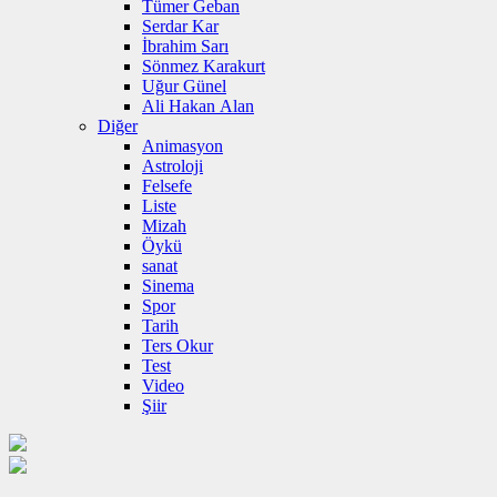
Tümer Geban
Serdar Kar
İbrahim Sarı
Sönmez Karakurt
Uğur Günel
Ali Hakan Alan
Diğer
Animasyon
Astroloji
Felsefe
Liste
Mizah
Öykü
sanat
Sinema
Spor
Tarih
Ters Okur
Test
Video
Şiir