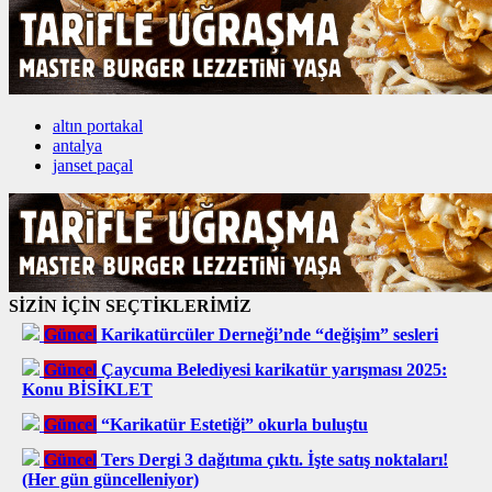
altın portakal
antalya
janset paçal
SİZİN İÇİN SEÇTİKLERİMİZ
Güncel
Karikatürcüler Derneği’nde “değişim” sesleri
Güncel
Çaycuma Belediyesi karikatür yarışması 2025:
Konu BİSİKLET
Güncel
“Karikatür Estetiği” okurla buluştu
Güncel
Ters Dergi 3 dağıtıma çıktı. İşte satış noktaları!
(Her gün güncelleniyor)