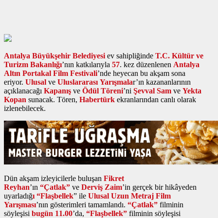
Antalya Büyükşehir Belediyesi
ev sahipliğinde
T.C. Kültür ve
Turizm Bakanlığı
’nın katkılarıyla
57
. kez düzenlenen
Antalya
Altın Portakal Film Festivali
’nde heyecan bu akşam sona
eriyor.
Ulusal
ve
Uluslararası Yarışmala
r’ın kazananlarının
açıklanacağı
Kapanış
ve
Ödül Töreni
’ni
Şevval Sam
ve
Yekta
Kopan
sunacak. Tören,
Habertürk
ekranlarından canlı olarak
izlenebilecek.
Dün akşam izleyicilerle buluşan
Fikret
Reyhan
’ın
“Çatlak”
ve
Derviş Zaim
’in gerçek bir hikâyeden
uyarladığ
ı “Flaşbellek
” ile
Ulusal Uzun Metraj Film
Yarışması
’nın gösterimleri tamamlandı.
“Çatlak”
filminin
söyleşisi
bugün
11.00
’da,
“Flaşbellek”
filminin söyleşisi