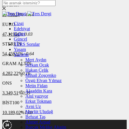
DOLAR
39,7902
$
% -0.14
Çizgi
EURO
Edebiyat
Galeri
47,1198
€
% 0.03
Güncel
STERLİN
TERS Sorular
Yaşam
54,4582
£
% -0.64
Yazarlar
Mert Aydın
GRAM ALTIN
Serkan Ocak
Hakan Çelik
4.282,22
%0,16
Mihail Zoşçenko
Özgü Elvan Yılmaz
ONS
Metin Fidan
Alaaddin Kara
3.349,51
%0,35
Anıl yazıyor
Erkut Tokman
BİST100
Avni Uz
Mevlüt Uludağ
10.189,02
%1,08
Behzat Taş
Ahmet Arpad
Burçak Melike Akgün