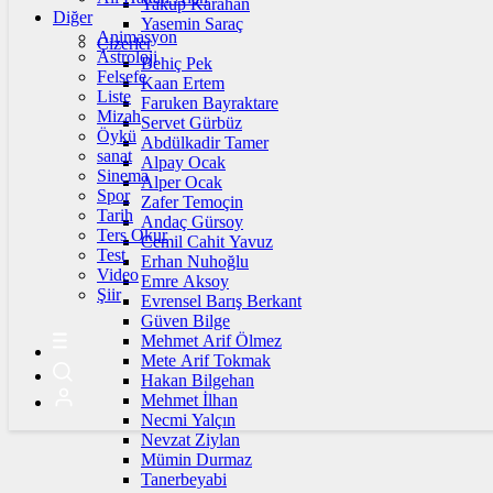
Yakup Karahan
Diğer
Yasemin Saraç
Animasyon
Çizerler
Astroloji
Behiç Pek
Felsefe
Kaan Ertem
Liste
Faruken Bayraktare
Mizah
Servet Gürbüz
Öykü
Abdülkadir Tamer
sanat
Alpay Ocak
Sinema
Alper Ocak
Spor
Zafer Temoçin
Tarih
Andaç Gürsoy
Ters Okur
Cemil Cahit Yavuz
Test
Erhan Nuhoğlu
Video
Emre Aksoy
Şiir
Evrensel Barış Berkant
Güven Bilge
Mehmet Arif Ölmez
Mete Arif Tokmak
Hakan Bilgehan
Mehmet İlhan
Necmi Yalçın
Nevzat Ziylan
Mümin Durmaz
Tanerbeyabi