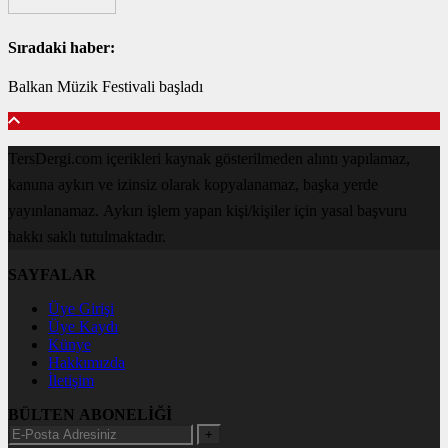
Sıradaki haber:
Balkan Müzik Festivali başladı
TersDergi.com içerikleri kaynak gösterilmeden alıntı yapılamaz,
kanuna aykırı ve izinsiz olarak kopyalanamaz, başka yerde
yayınlanamaz. Aykırı işlem yapan kişi/kişiler için yasal başvuru
hakkı saklı tutulmaktadır.
SAYFALAR
Üye Girişi
Üye Kaydı
Künye
Hakkımızda
İletişim
BÜLTEN ABONELİĞİ
+