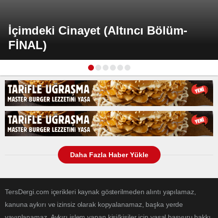
İçimdeki Cinayet (Altıncı Bölüm-
FİNAL)
Daha Fazla Haber Yükle
TersDergi.com içerikleri kaynak gösterilmeden alıntı yapılamaz,
kanuna aykırı ve izinsiz olarak kopyalanamaz, başka yerde
yayınlanamaz. Aykırı işlem yapan kişi/kişiler için yasal başvuru hakkı