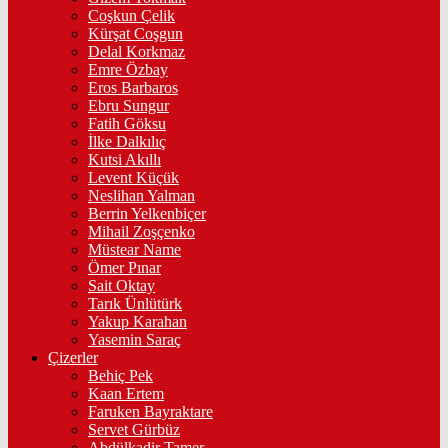
Coşkun Çelik
Kürşat Coşgun
Delal Korkmaz
Emre Özbay
Eros Barbaros
Ebru Sungur
Fatih Göksu
İlke Dalkılıç
Kutsi Akıllı
Levent Küçük
Neslihan Yalman
Berrin Yelkenbiçer
Mihail Zoşçenko
Müstear Name
Ömer Pınar
Sait Oktay
Tarık Ünlütürk
Yakup Karahan
Yasemin Saraç
Çizerler
Behiç Pek
Kaan Ertem
Faruken Bayraktare
Servet Gürbüz
Abdülkadir Tamer