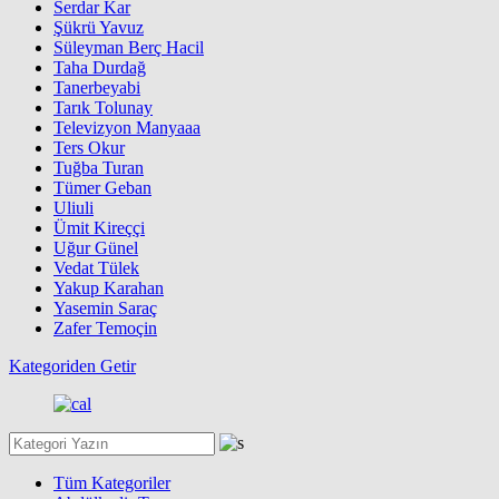
Serdar Kar
Şükrü Yavuz
Süleyman Berç Hacil
Taha Durdağ
Tanerbeyabi
Tarık Tolunay
Televizyon Manyaaa
Ters Okur
Tuğba Turan
Tümer Geban
Uliuli
Ümit Kireççi
Uğur Günel
Vedat Tülek
Yakup Karahan
Yasemin Saraç
Zafer Temoçin
Kategoriden Getir
Tüm Kategoriler