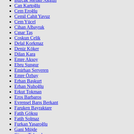
Burçak Melike Akgün
Can Kartoğlu
Cem Eroğlu
Cemil Cahit Yavuz
Cem Yücel
Cihan Albayrak
Çınar Taş
Coşkun Çelik
Delal Korkmaz
Deniz Köker
Dilan Kara
Emre Aksoy
Ebru Sungur
Emirhan Serveren
Emre Özbay
Erhan Başkurt
Erhan Nuhoğlu
Erkut Tokman
Eros Barbaros
Evrensel Barış Berkant
Faruken Bayraktare
Fatih Göksu
Fatih Solmaz
Furkan Yaşaroğlu
Gani Müjde