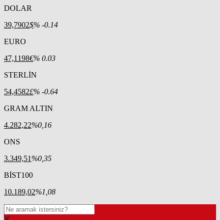
DOLAR
39,7902
$
% -0.14
EURO
47,1198
€
% 0.03
STERLİN
54,4582
£
% -0.64
GRAM ALTIN
4.282,22
%0,16
ONS
3.349,51
%0,35
BİST100
10.189,02
%1,08