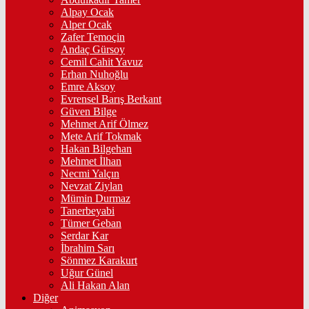
Alpay Ocak
Alper Ocak
Zafer Temoçin
Andaç Gürsoy
Cemil Cahit Yavuz
Erhan Nuhoğlu
Emre Aksoy
Evrensel Barış Berkant
Güven Bilge
Mehmet Arif Ölmez
Mete Arif Tokmak
Hakan Bilgehan
Mehmet İlhan
Necmi Yalçın
Nevzat Ziylan
Mümin Durmaz
Tanerbeyabi
Tümer Geban
Serdar Kar
İbrahim Sarı
Sönmez Karakurt
Uğur Günel
Ali Hakan Alan
Diğer