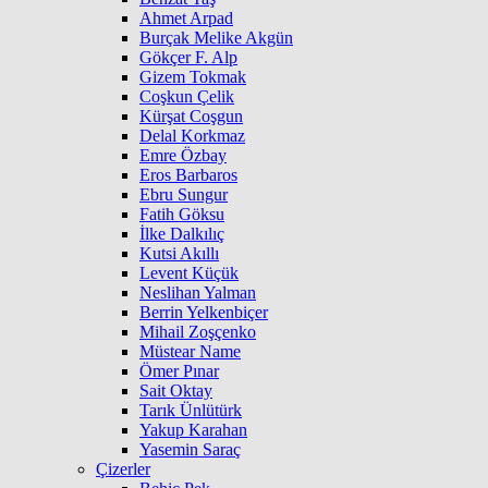
Ahmet Arpad
Burçak Melike Akgün
Gökçer F. Alp
Gizem Tokmak
Coşkun Çelik
Kürşat Coşgun
Delal Korkmaz
Emre Özbay
Eros Barbaros
Ebru Sungur
Fatih Göksu
İlke Dalkılıç
Kutsi Akıllı
Levent Küçük
Neslihan Yalman
Berrin Yelkenbiçer
Mihail Zoşçenko
Müstear Name
Ömer Pınar
Sait Oktay
Tarık Ünlütürk
Yakup Karahan
Yasemin Saraç
Çizerler