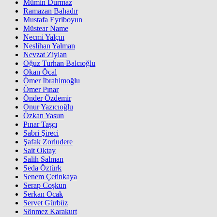
Mümin Durmaz
Ramazan Bahadır
Mustafa Eyriboyun
Müstear Name
Necmi Yalçın
Neslihan Yalman
Nevzat Ziylan
Oğuz Turhan Balcıoğlu
Okan Öcal
Ömer İbrahimoğlu
Ömer Pınar
Önder Özdemir
Onur Yazıcıoğlu
Özkan Yasun
Pınar Taşçı
Sabri Şireci
Şafak Zorludere
Sait Oktay
Salih Salman
Seda Öztürk
Senem Çetinkaya
Serap Coşkun
Serkan Ocak
Servet Gürbüz
Sönmez Karakurt