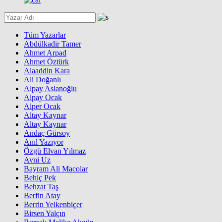
Tüm Yazarlar
Abdülkadir Tamer
Ahmet Arpad
Ahmet Öztürk
Alaaddin Kara
Ali Doğanlı
Alpay Aslanoğlu
Alpay Ocak
Alper Ocak
Altay Kaynar
Altay Kaynar
Andaç Gürsoy
Anıl Yazıyor
Özgü Elvan Yılmaz
Avni Uz
Bayram Ali Macolar
Behiç Pek
Behzat Taş
Berfin Atay
Berrin Yelkenbiçer
Birsen Yalçın