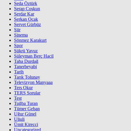
Seda Öztürk
Serap Coşkun
Serdar Kar
Serkan Ocak
Servet Gürbüz
Şiir
Sinema
Sönmez Karakurt
Spor
Şükrü Yavuz
Süleyman Berç Hacil
Taha Durdağ
Tanerbeyabi
Tarih
Tarık Tolunay
Televizyon Manyaaa
Ters Okur
TERS Sorular
Test
Tuğba Turan
Tümer Geban
Uğur Günel
Uliuli
Ümit Kireççi
Uncategorized