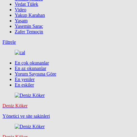
Vedat Tülek
Video
Yakup Karahan
Yaşam
Yasemin Saraç
Zafer Temoçin
Filtrele
En çok okunanlar
En az okunanlar
Yorum Sayısına Göre
En yeniler
En eskiler
Deniz Köker
Yönetici ve site sakinleri
Deniz Köker