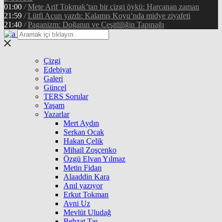
01:00
/
Mete Arif Tokmak’tan bir çizgi öykü: Harcanan zaman
21:59
/
Lütfi Acun yazdı: Kalamış Koyu’nda midye ziyafeti
21:40
/
Paganizm: Doğanın ve Çeşitliliğin Tapınağı
Çizgi
Edebiyat
Galeri
Güncel
TERS Sorular
Yaşam
Yazarlar
Mert Aydın
Serkan Ocak
Hakan Çelik
Mihail Zoşçenko
Özgü Elvan Yılmaz
Metin Fidan
Alaaddin Kara
Anıl yazıyor
Erkut Tokman
Avni Uz
Mevlüt Uludağ
Behzat Taş