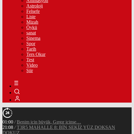
Animasyon
Astroloji
Felsefe
Liste
Mizah
Öykü
sanat
Sinema
Spor
Tarih
Ters Okur
Test
Video
Şiir
01:00
/
Benim için büyük, Gırgır içinse…
21:08
/
T3R5 MAHALLE 8: BİN SEKİZ YÜZ DOKSAN
DOKUZ