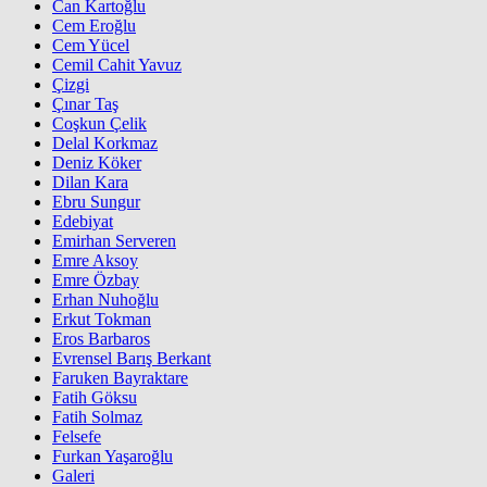
Can Kartoğlu
Cem Eroğlu
Cem Yücel
Cemil Cahit Yavuz
Çizgi
Çınar Taş
Coşkun Çelik
Delal Korkmaz
Deniz Köker
Dilan Kara
Ebru Sungur
Edebiyat
Emirhan Serveren
Emre Aksoy
Emre Özbay
Erhan Nuhoğlu
Erkut Tokman
Eros Barbaros
Evrensel Barış Berkant
Faruken Bayraktare
Fatih Göksu
Fatih Solmaz
Felsefe
Furkan Yaşaroğlu
Galeri