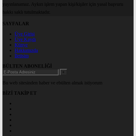
yayınlanamaz. Aykırı işlem yapan kişi/kişiler için yasal başvuru
hakkı saklı tutulmaktadır.
SAYFALAR
Üye Girişi
Üye Kaydı
Künye
Hakkımızda
İletişim
BÜLTEN ABONELİĞİ
+
Bu web sitesinden haber ve ebülten almak istiyorum
BİZİ TAKİP ET