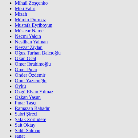
Mihail Zoşçenko
Miki Fahri
Mizah
Mümin Durmaz
Mustafa Eyriboyun
Müstear Name
Necmi Yalçın
Neslihan Yalman
Nevzat Ziylan
Oğuz Turhan Balcıoğlu
Okan Öcal
Ömer İbrahimoğlu
Ömer Pınar
Önder Özdemir
Onur Yazıcıoğlu
Öykü
Özgü Elvan Yılmaz
Özkan Yasun
Pınar Taşçı
Ramazan Bahadır
Sabri Şireci
Şafak Zorludere
Sait Oktay
Salih Salman
sanat