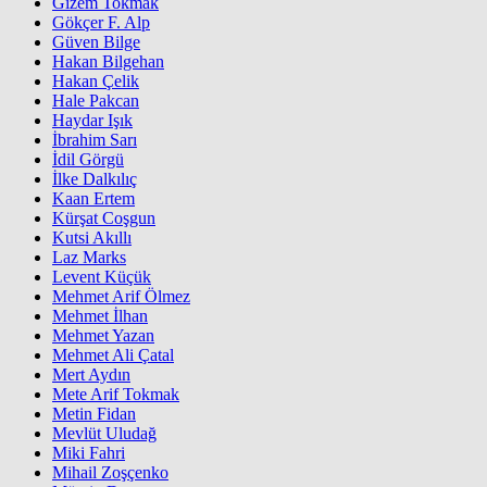
Gizem Tokmak
Gökçer F. Alp
Güven Bilge
Hakan Bilgehan
Hakan Çelik
Hale Pakcan
Haydar Işık
İbrahim Sarı
İdil Görgü
İlke Dalkılıç
Kaan Ertem
Kürşat Coşgun
Kutsi Akıllı
Laz Marks
Levent Küçük
Mehmet Arif Ölmez
Mehmet İlhan
Mehmet Yazan
Mehmet Ali Çatal
Mert Aydın
Mete Arif Tokmak
Metin Fidan
Mevlüt Uludağ
Miki Fahri
Mihail Zoşçenko