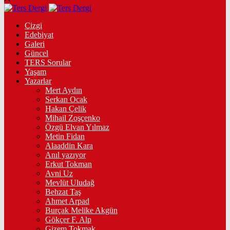
Çizgi
Edebiyat
Galeri
Güncel
TERS Sorular
Yaşam
Yazarlar
Mert Aydın
Serkan Ocak
Hakan Çelik
Mihail Zoşçenko
Özgü Elvan Yılmaz
Metin Fidan
Alaaddin Kara
Anıl yazıyor
Erkut Tokman
Avni Uz
Mevlüt Uludağ
Behzat Taş
Ahmet Arpad
Burçak Melike Akgün
Gökçer F. Alp
Gizem Tokmak