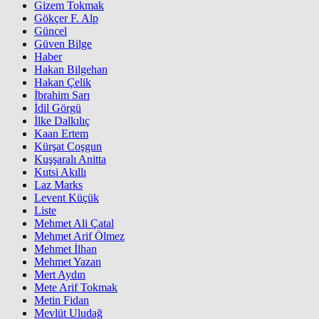
Gizem Tokmak
Gökçer F. Alp
Güncel
Güven Bilge
Haber
Hakan Bilgehan
Hakan Çelik
İbrahim Sarı
İdil Görgü
İlke Dalkılıç
Kaan Ertem
Kürşat Coşgun
Kuşşaralı Anitta
Kutsi Akıllı
Laz Marks
Levent Küçük
Liste
Mehmet Ali Çatal
Mehmet Arif Ölmez
Mehmet İlhan
Mehmet Yazan
Mert Aydın
Mete Arif Tokmak
Metin Fidan
Mevlüt Uludağ