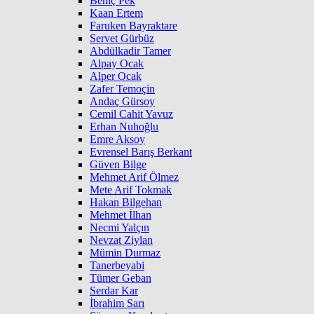
Behiç Pek
Kaan Ertem
Faruken Bayraktare
Servet Gürbüz
Abdülkadir Tamer
Alpay Ocak
Alper Ocak
Zafer Temoçin
Andaç Gürsoy
Cemil Cahit Yavuz
Erhan Nuhoğlu
Emre Aksoy
Evrensel Barış Berkant
Güven Bilge
Mehmet Arif Ölmez
Mete Arif Tokmak
Hakan Bilgehan
Mehmet İlhan
Necmi Yalçın
Nevzat Ziylan
Mümin Durmaz
Tanerbeyabi
Tümer Geban
Serdar Kar
İbrahim Sarı