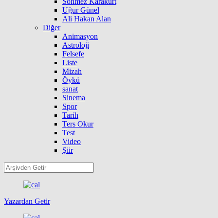
Sönmez Karakurt
Uğur Günel
Ali Hakan Alan
Diğer
Animasyon
Astroloji
Felsefe
Liste
Mizah
Öykü
sanat
Sinema
Spor
Tarih
Ters Okur
Test
Video
Şiir
Yazardan Getir