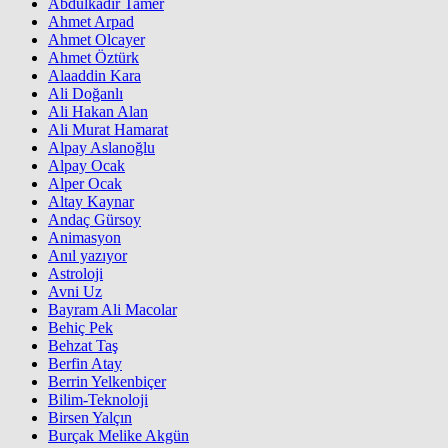
Abdülkadir Tamer
Ahmet Arpad
Ahmet Olcayer
Ahmet Öztürk
Alaaddin Kara
Ali Doğanlı
Ali Hakan Alan
Ali Murat Hamarat
Alpay Aslanoğlu
Alpay Ocak
Alper Ocak
Altay Kaynar
Andaç Gürsoy
Animasyon
Anıl yazıyor
Astroloji
Avni Uz
Bayram Ali Macolar
Behiç Pek
Behzat Taş
Berfin Atay
Berrin Yelkenbiçer
Bilim-Teknoloji
Birsen Yalçın
Burçak Melike Akgün