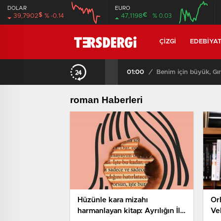
DOLAR
EURO
$
€
39,7902
% -0.14
47,1198
% 0.03
12:00
16:00
12:00
16:00
ÇIZGI
EDEBIYA
01:00
/
Benim için büyük, Gır
roman Haberleri
Hüzünle kara mizahı
Or
harmanlayan kitap: Ayrılığın İlk
Veb