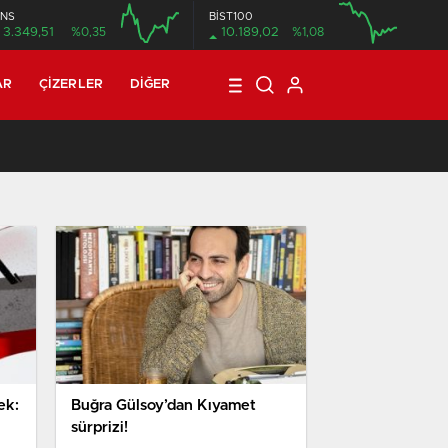
NS
BİST100
3.349,51
%0,35
10.189,02
%1,08
12:00
16:00
12:00
AR
ÇIZERLER
DIĞER
21:08
/
T3R5 MAHALLE 8: BİN SEKİZ YÜZ DOKSAN DOKUZ
ek:
Buğra Gülsoy’dan Kıyamet
sürprizi!