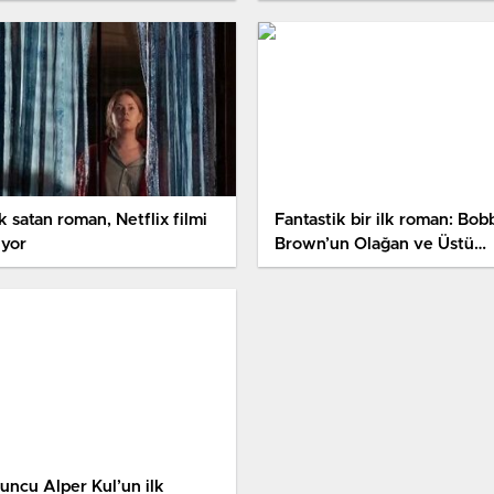
Unutan Adam
 satan roman, Netflix filmi
Fantastik bir ilk roman: Bob
uyor
Brown’un Olağan ve Üstü
Öyküsü
uncu Alper Kul’un ilk