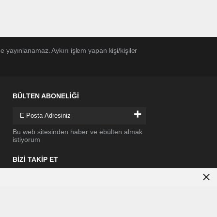
 yayınlanamaz. Aykırı işlem yapan kişi/kişiler
BÜLTEN ABONELİĞİ
+
Bu web sitesinden haber ve ebülten almak
istiyorum
BİZİ TAKİP ET
li bilgi için
ziyaret edebilirsiniz.
Çerez Politikamızı