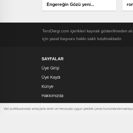
Engereğin Gözü yeni
ro
baskısıyla
TersDergi.com içerikleri kaynak gösterilmeden alı
için yasal başvuru hakkı saklı tutulmaktadır.
SAYFALAR
Üye Girişi
Üye Kaydı
Künye
Hakkımızda
İletişim
Veri politikasındaki amaçlarla sınırlı ve mevzuata uygun şekilde çerez konumlandırmaktayız
TersDergi.com 2025