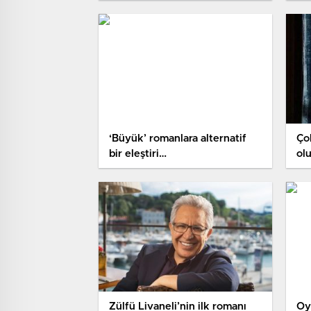
Günü
‘Büyük’ romanlara alternatif
Çok
bir eleştiri…
ol
Zülfü Livaneli’nin ilk romanı
Oy