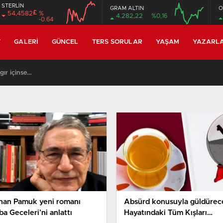
STERLİN
GRAM ALTIN
O
£
54,4582
%
4.282,22
%0,16
-0.64
12:00
16:00
12:00
16:00
T
GALERI
GÜNCEL
TERS SORULAR
YAŞAM
YAZARL
gır içinse…
han Pamuk yeni romanı
Absürd konusuyla güldürec
a Geceleri’ni anlattı
Hayatındaki Tüm Kışları