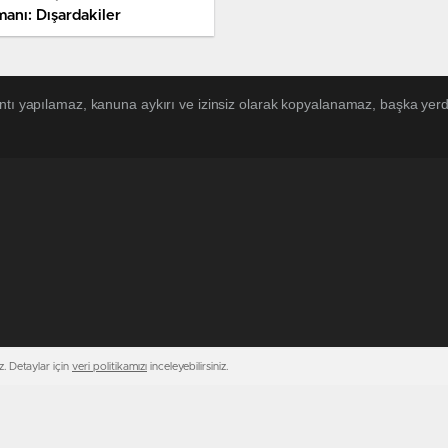
manı: Dışardakiler
ntı yapılamaz, kanuna aykırı ve izinsiz olarak kopyalanamaz, başka yerde
. Detaylar için
veri politikamızı
inceleyebilirsiniz.
Çerezler ile ilgi