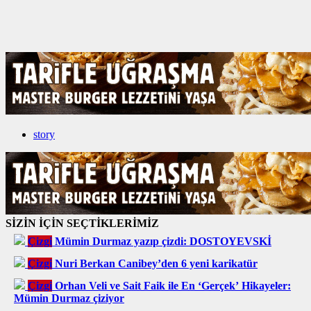
story
SİZİN İÇİN SEÇTİKLERİMİZ
Çizgi
Mümin Durmaz yazıp çizdi: DOSTOYEVSKİ
Çizgi
Nuri Berkan Canibey’den 6 yeni karikatür
Çizgi
Orhan Veli ve Sait Faik ile En ‘Gerçek’ Hikayeler:
Mümin Durmaz çiziyor