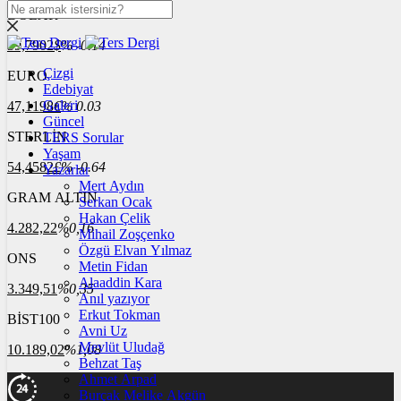
DOLAR
39,7902
$
% -0.14
Çizgi
EURO
Edebiyat
Galeri
47,1198
€
% 0.03
Güncel
STERLİN
TERS Sorular
Yaşam
54,4582
£
% -0.64
Yazarlar
Mert Aydın
GRAM ALTIN
Serkan Ocak
Hakan Çelik
4.282,22
%0,16
Mihail Zoşçenko
Özgü Elvan Yılmaz
ONS
Metin Fidan
Alaaddin Kara
3.349,51
%0,35
Anıl yazıyor
Erkut Tokman
BİST100
Avni Uz
Mevlüt Uludağ
10.189,02
%1,08
Behzat Taş
Ahmet Arpad
Burçak Melike Akgün