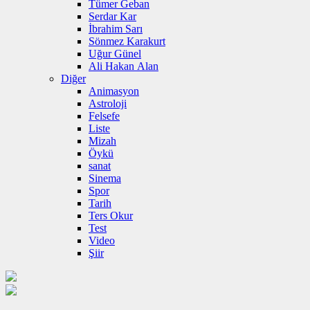
Tümer Geban
Serdar Kar
İbrahim Sarı
Sönmez Karakurt
Uğur Günel
Ali Hakan Alan
Diğer
Animasyon
Astroloji
Felsefe
Liste
Mizah
Öykü
sanat
Sinema
Spor
Tarih
Ters Okur
Test
Video
Şiir