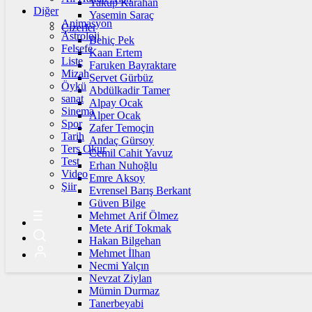
Yakup Karahan
Diğer
Yasemin Saraç
Animasyon
Çizerler
Astroloji
Behiç Pek
Felsefe
Kaan Ertem
Liste
Faruken Bayraktare
Mizah
Servet Gürbüz
Öykü
Abdülkadir Tamer
sanat
Alpay Ocak
Sinema
Alper Ocak
Spor
Zafer Temoçin
Tarih
Andaç Gürsoy
Ters Okur
Cemil Cahit Yavuz
Test
Erhan Nuhoğlu
Video
Emre Aksoy
Şiir
Evrensel Barış Berkant
Güven Bilge
Mehmet Arif Ölmez
Mete Arif Tokmak
Hakan Bilgehan
Mehmet İlhan
Necmi Yalçın
Nevzat Ziylan
Mümin Durmaz
Tanerbeyabi