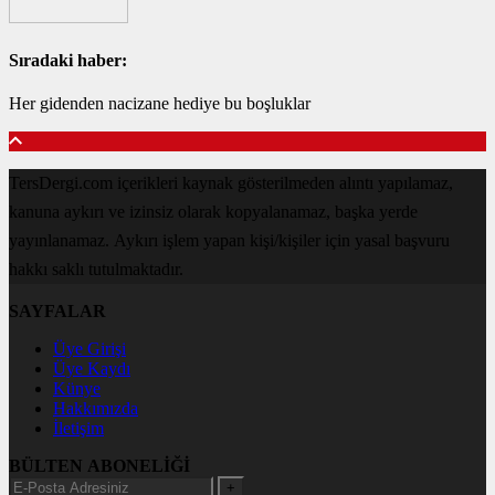
Sıradaki haber:
Her gidenden nacizane hediye bu boşluklar
TersDergi.com içerikleri kaynak gösterilmeden alıntı yapılamaz,
kanuna aykırı ve izinsiz olarak kopyalanamaz, başka yerde
yayınlanamaz. Aykırı işlem yapan kişi/kişiler için yasal başvuru
hakkı saklı tutulmaktadır.
SAYFALAR
Üye Girişi
Üye Kaydı
Künye
Hakkımızda
İletişim
BÜLTEN ABONELİĞİ
+