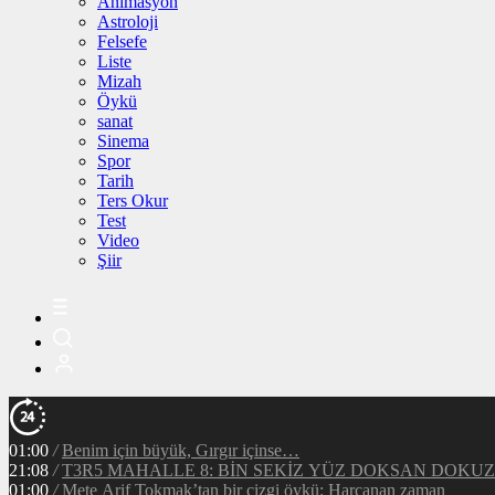
Animasyon
Astroloji
Felsefe
Liste
Mizah
Öykü
sanat
Sinema
Spor
Tarih
Ters Okur
Test
Video
Şiir
01:00
/
Benim için büyük, Gırgır içinse…
21:08
/
T3R5 MAHALLE 8: BİN SEKİZ YÜZ DOKSAN DOKUZ
01:00
/
Mete Arif Tokmak’tan bir çizgi öykü: Harcanan zaman