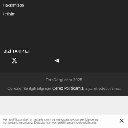
Hakkımızda
İletişim
BİZİ TAKİP ET
TersDergi.com 2025
Çerezler ile ilgili bilgi için
ziyaret edebilirsiniz.
Çerez Politikamızı
Veri politikasındaki amaçlarla sınırlı ve mevzuata uygun şekilde çerez
konumlandırmaktayız. Detaylar için
veri politikamızı
inceleyebilirsiniz.