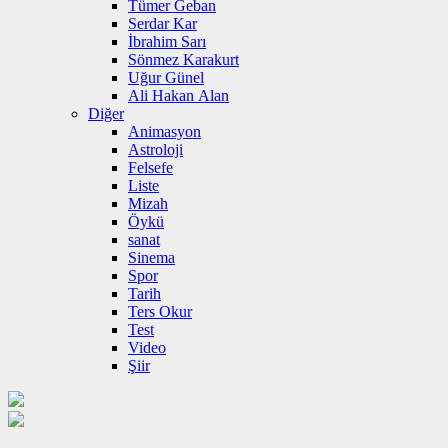
Tümer Geban
Serdar Kar
İbrahim Sarı
Sönmez Karakurt
Uğur Günel
Ali Hakan Alan
Diğer
Animasyon
Astroloji
Felsefe
Liste
Mizah
Öykü
sanat
Sinema
Spor
Tarih
Ters Okur
Test
Video
Şiir