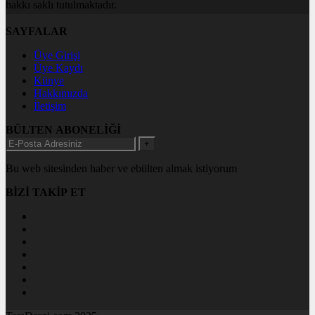
hakkı saklı tutulmaktadır.
SAYFALAR
Üye Girişi
Üye Kaydı
Künye
Hakkımızda
İletişim
BÜLTEN ABONELİĞİ
+
Bu web sitesinden haber ve ebülten almak istiyorum
BİZİ TAKİP ET