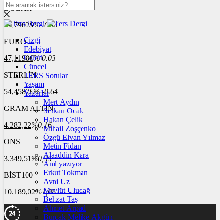
DOLAR
39,7902
$
% -0.14
Çizgi
EURO
Edebiyat
Galeri
47,1198
€
% 0.03
Güncel
STERLİN
TERS Sorular
Yaşam
54,4582
£
% -0.64
Yazarlar
Mert Aydın
GRAM ALTIN
Serkan Ocak
Hakan Çelik
4.282,22
%0,16
Mihail Zoşçenko
Özgü Elvan Yılmaz
ONS
Metin Fidan
Alaaddin Kara
3.349,51
%0,35
Anıl yazıyor
Erkut Tokman
BİST100
Avni Uz
Mevlüt Uludağ
10.189,02
%1,08
Behzat Taş
Ahmet Arpad
Burçak Melike Akgün