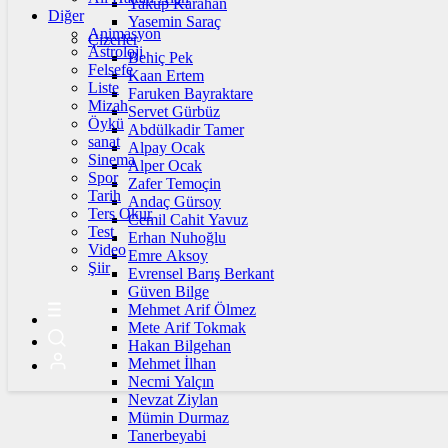
Yakup Karahan
Diğer
Yasemin Saraç
Animasyon
Çizerler
Astroloji
Behiç Pek
Felsefe
Kaan Ertem
Liste
Faruken Bayraktare
Mizah
Servet Gürbüz
Öykü
Abdülkadir Tamer
sanat
Alpay Ocak
Sinema
Alper Ocak
Spor
Zafer Temoçin
Tarih
Andaç Gürsoy
Ters Okur
Cemil Cahit Yavuz
Test
Erhan Nuhoğlu
Video
Emre Aksoy
Şiir
Evrensel Barış Berkant
Güven Bilge
Mehmet Arif Ölmez
Mete Arif Tokmak
Hakan Bilgehan
Mehmet İlhan
Necmi Yalçın
Nevzat Ziylan
Mümin Durmaz
Tanerbeyabi