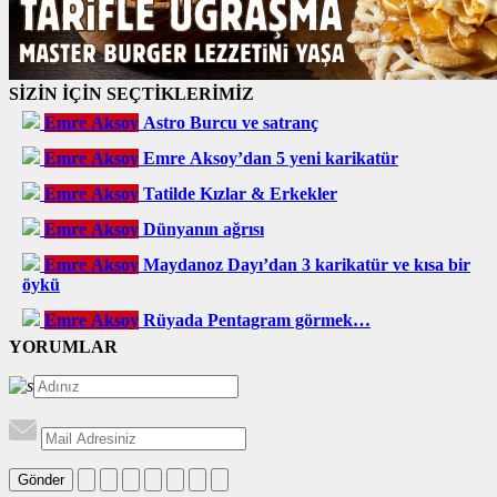
SİZİN İÇİN SEÇTİKLERİMİZ
Emre Aksoy
Astro Burcu ve satranç
Emre Aksoy
Emre Aksoy’dan 5 yeni karikatür
Emre Aksoy
Tatilde Kızlar & Erkekler
Emre Aksoy
Dünyanın ağrısı
Emre Aksoy
Maydanoz Dayı’dan 3 karikatür ve kısa bir
öykü
Emre Aksoy
Rüyada Pentagram görmek…
YORUMLAR
Gönder