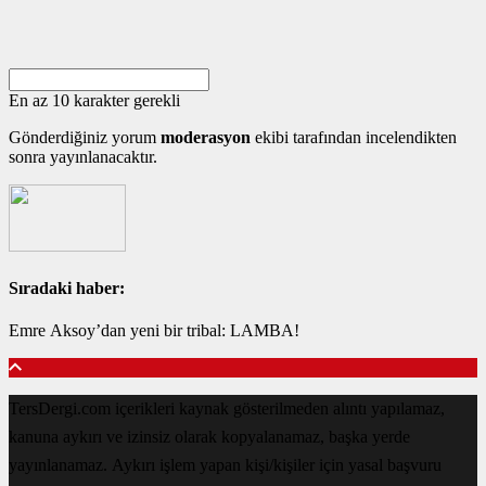
En az 10 karakter gerekli
Gönderdiğiniz yorum
moderasyon
ekibi tarafından incelendikten
sonra yayınlanacaktır.
Sıradaki haber:
Emre Aksoy’dan yeni bir tribal: LAMBA!
TersDergi.com içerikleri kaynak gösterilmeden alıntı yapılamaz,
kanuna aykırı ve izinsiz olarak kopyalanamaz, başka yerde
yayınlanamaz. Aykırı işlem yapan kişi/kişiler için yasal başvuru