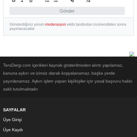
Gönder
Gönderdiğiniz yorum
moderasyon
ekibi tarafından incelendikten sonra
yayınlanacaktır.
TersDergi.com içerikleri kaynak gösterilmeden alıntı yapılamaz,
kanuna aykırı ve izinsiz olarak kopyalanamaz, başka yerde
yayınlanamaz. Aykırı işlem yapan kişi/kişiler için yasal başvuru hakkı
saklı tutulmaktadır.
SAYFALAR
Üye Girişi
Üye Kaydı