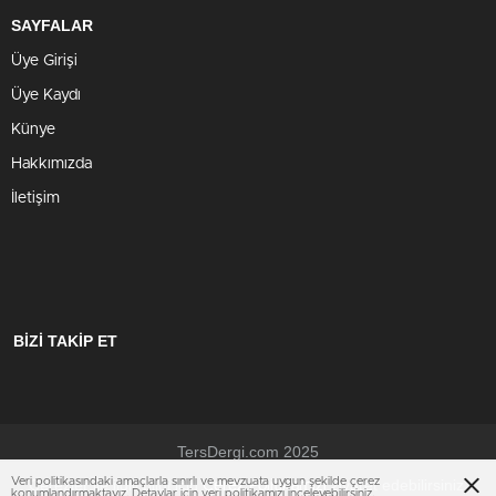
SAYFALAR
Üye Girişi
Üye Kaydı
Künye
Hakkımızda
İletişim
BİZİ TAKİP ET
TersDergi.com 2025
Veri politikasındaki amaçlarla sınırlı ve mevzuata uygun şekilde çerez
Çerezler ile ilgili bilgi için
ziyaret edebilirsiniz.
Çerez Politikamızı
konumlandırmaktayız. Detaylar için
veri politikamızı
inceleyebilirsiniz.