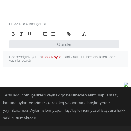
En az 10 karakter gerekli
Gönder
Gönderdiğiniz yorum
moderasyon
ekibi tarafından incelendikten sonra
yayınlanacaktır.
TersDergi.com içerikleri kaynak gösterilmeden alıntı yapılamaz,
kanuna aykırı ve izinsiz olarak kopyalanamaz, başka yerde
yayınlanamaz. Aykırı işlem yapan kişi/kişiler için yasal başvuru hakkı
saklı tutulmaktadır.