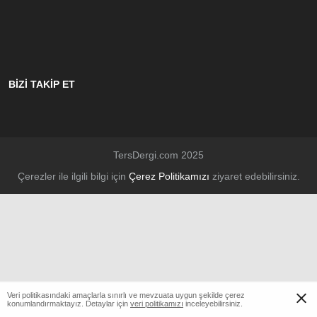
BİZİ TAKİP ET
TersDergi.com 2025
Çerezler ile ilgili bilgi için
Çerez Politikamızı
ziyaret edebilirsiniz.
Veri politikasındaki amaçlarla sınırlı ve mevzuata uygun şekilde çerez
konumlandırmaktayız. Detaylar için
veri politikamızı
inceleyebilirsiniz.