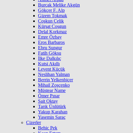
Burçak Melike Akgün
Gökçer F. Alp
Gizem Tokmak
Coşkun Çelik
Kürşat Coşgun
Delal Korkmaz
Emre Özbay
Eros Barbaros
Ebru Sungur
Fatih Göksu
İlke Dalkılıç
Kutsi Akıllı
Levent Küçük
Neslihan Yalman
Berrin Yelkenbiçer
Mihail Zoşçenko
Müstear Name
Ömer Pınar
Sait Oktay
Tarık Ünlütürk
Yakup Karahan
Yasemin Saraç
Çizerler
Behiç Pek