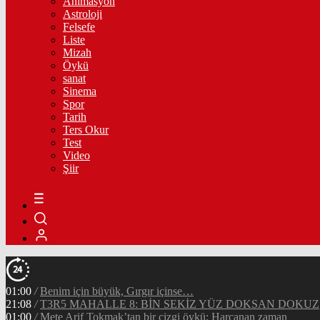
Animasyon
Astroloji
Felsefe
Liste
Mizah
Öykü
sanat
Sinema
Spor
Tarih
Ters Okur
Test
Video
Şiir
01:00
/
Benim için büyük, Gırgır içinse…
21:08
/
T3R5 MAHALLE 8: BİN SEKİZ YÜZ DOKSAN DOKUZ
01:00
/
Mete Arif Tokmak’tan bir çizgi öykü: Harcanan zaman