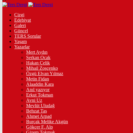
Çizgi
Edebiyat
Galeri
Güncel
TERS Sorular
Yaşam
Yazarlar
Mert Aydın
Serkan Ocak
Hakan Çelik
Mihail Zoşçenko
Özgü Elvan Yılmaz
Metin Fidan
Alaaddin Kara
Anıl yazıyor
Erkut Tokman
Avni Uz
Mevlüt Uludağ
Behzat Taş
Ahmet Arpad
Burçak Melike Akgün
Gökçer F. Alp
Gizem Tokmak