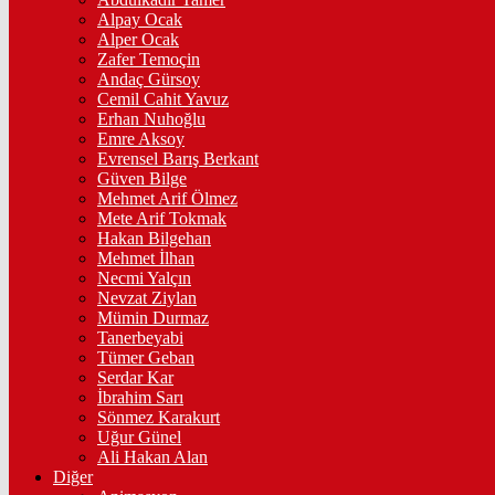
Alpay Ocak
Alper Ocak
Zafer Temoçin
Andaç Gürsoy
Cemil Cahit Yavuz
Erhan Nuhoğlu
Emre Aksoy
Evrensel Barış Berkant
Güven Bilge
Mehmet Arif Ölmez
Mete Arif Tokmak
Hakan Bilgehan
Mehmet İlhan
Necmi Yalçın
Nevzat Ziylan
Mümin Durmaz
Tanerbeyabi
Tümer Geban
Serdar Kar
İbrahim Sarı
Sönmez Karakurt
Uğur Günel
Ali Hakan Alan
Diğer