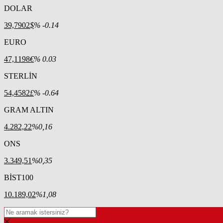
DOLAR
39,7902
$
% -0.14
EURO
47,1198
€
% 0.03
STERLİN
54,4582
£
% -0.64
GRAM ALTIN
4.282,22
%0,16
ONS
3.349,51
%0,35
BİST100
10.189,02
%1,08