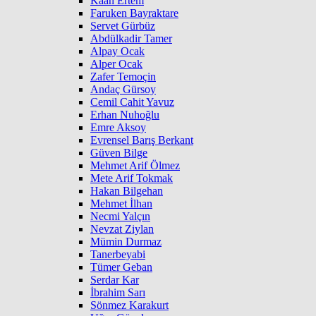
Kaan Ertem
Faruken Bayraktare
Servet Gürbüz
Abdülkadir Tamer
Alpay Ocak
Alper Ocak
Zafer Temoçin
Andaç Gürsoy
Cemil Cahit Yavuz
Erhan Nuhoğlu
Emre Aksoy
Evrensel Barış Berkant
Güven Bilge
Mehmet Arif Ölmez
Mete Arif Tokmak
Hakan Bilgehan
Mehmet İlhan
Necmi Yalçın
Nevzat Ziylan
Mümin Durmaz
Tanerbeyabi
Tümer Geban
Serdar Kar
İbrahim Sarı
Sönmez Karakurt