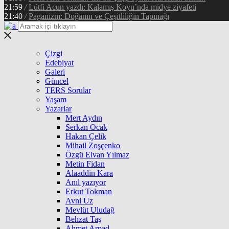
21:59
/
Lütfi Acun yazdı: Kalamış Koyu’nda midye ziyafeti
21:40
/
Paganizm: Doğanın ve Çeşitliliğin Tapınağı
Çizgi
Edebiyat
Galeri
Güncel
TERS Sorular
Yaşam
Yazarlar
Mert Aydın
Serkan Ocak
Hakan Çelik
Mihail Zoşçenko
Özgü Elvan Yılmaz
Metin Fidan
Alaaddin Kara
Anıl yazıyor
Erkut Tokman
Avni Uz
Mevlüt Uludağ
Behzat Taş
Ahmet Arpad