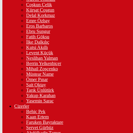
Coşkun Çelik
Kürşat Coşgun
Delal Korkmaz
Emre Özbay
Eros Barbaros
Ebru Sungur
Fatih Göksu
İlke Dalkılıç
Kutsi Akıllı
Levent Küçük
Neslihan Yalman
Berrin Yelkenbiçer
Mihail Zoşçenko
Müstear Name
Ömer Pınar
Sait Oktay
Tarık Ünlütürk
Yakup Karahan
Yasemin Saraç
Çizerler
Behiç Pek
Kaan Ertem
Faruken Bayraktare
Servet Gürbüz
Abdülkadir Tamer