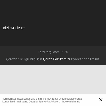
BİZİ TAKİP ET
TersDergi.com 2025
Çerezler ile ilgili bilgi için
Çerez Politikamızı
ziyaret edebilirsiniz.
Veri politikasındaki amaçlarla sınırlı ve mevzuata uygun şekilde çerez
konumlandırmaktayız. Detaylar için
veri politikamızı
inceleyebilirsiniz.