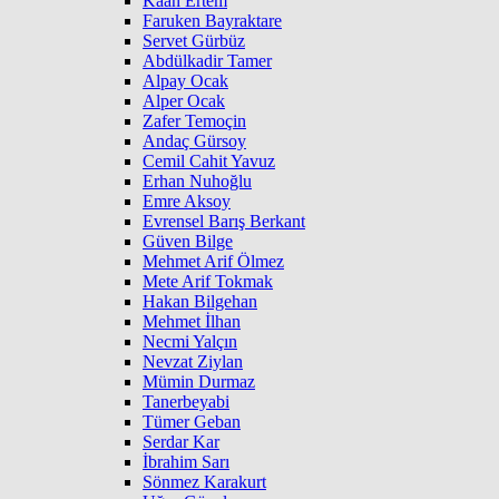
Kaan Ertem
Faruken Bayraktare
Servet Gürbüz
Abdülkadir Tamer
Alpay Ocak
Alper Ocak
Zafer Temoçin
Andaç Gürsoy
Cemil Cahit Yavuz
Erhan Nuhoğlu
Emre Aksoy
Evrensel Barış Berkant
Güven Bilge
Mehmet Arif Ölmez
Mete Arif Tokmak
Hakan Bilgehan
Mehmet İlhan
Necmi Yalçın
Nevzat Ziylan
Mümin Durmaz
Tanerbeyabi
Tümer Geban
Serdar Kar
İbrahim Sarı
Sönmez Karakurt