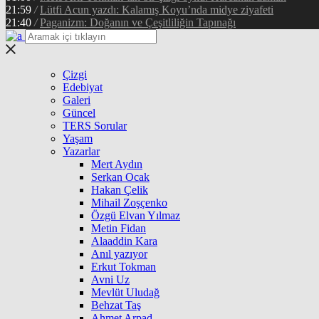
21:59
/
Lütfi Acun yazdı: Kalamış Koyu’nda midye ziyafeti
21:40
/
Paganizm: Doğanın ve Çeşitliliğin Tapınağı
Çizgi
Edebiyat
Galeri
Güncel
TERS Sorular
Yaşam
Yazarlar
Mert Aydın
Serkan Ocak
Hakan Çelik
Mihail Zoşçenko
Özgü Elvan Yılmaz
Metin Fidan
Alaaddin Kara
Anıl yazıyor
Erkut Tokman
Avni Uz
Mevlüt Uludağ
Behzat Taş
Ahmet Arpad