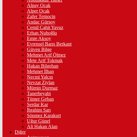
Alpay Ocak
Alper Ocak
Zafer Temoçin
Andaç Gürsoy
Cemil Cahit Yavuz
Erhan Nuhoğlu
Emre Aksoy
Evrensel Barış Berkant
Güven Bilge
Mehmet Arif Ölmez
Mete Arif Tokmak
Hakan Bilgehan
Mehmet İlhan
Necmi Yalçın
Nevzat Ziylan
Mümin Durmaz
Tanerbeyabi
Tümer Geban
Serdar Kar
İbrahim Sarı
Sönmez Karakurt
Uğur Günel
Ali Hakan Alan
Diğer