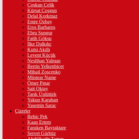
Coşkun Çelik
Kürşat Coşgun
Delal Korkmaz
Emre Özbay
Eros Barbaros
Ebru Sungur
Fatih Göksu
İlke Dalkılıç
Kutsi Akıllı
Levent Küçük
Neslihan Yalman
Berrin Yelkenbiçer
Mihail Zoşçenko
Müstear Name
Ömer Pınar
Sait Oktay
Tarık Ünlütürk
Yakup Karahan
Yasemin Saraç
Çizerler
Behiç Pek
Kaan Ertem
Faruken Bayraktare
Servet Gürbüz
Abdülkadir Tamer