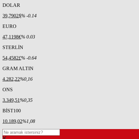
DOLAR
39,7902
$
% -0.14
EURO
47,1198
€
% 0.03
STERLİN
54,4582
£
% -0.64
GRAM ALTIN
4.282,22
%0,16
ONS
3.349,51
%0,35
BİST100
10.189,02
%1,08