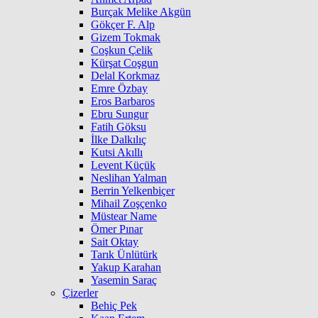
Burçak Melike Akgün
Gökçer F. Alp
Gizem Tokmak
Coşkun Çelik
Kürşat Coşgun
Delal Korkmaz
Emre Özbay
Eros Barbaros
Ebru Sungur
Fatih Göksu
İlke Dalkılıç
Kutsi Akıllı
Levent Küçük
Neslihan Yalman
Berrin Yelkenbiçer
Mihail Zoşçenko
Müstear Name
Ömer Pınar
Sait Oktay
Tarık Ünlütürk
Yakup Karahan
Yasemin Saraç
Çizerler
Behiç Pek