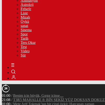
Animasyon
Astroloji
Felsefe
Liste
Mizah
Öykü
sanat
Sinema
Spor
Tarih
Ters Okur
Test
Video
Şiir
01:00
/
Benim için büyük, Gırgır içinse…
21:08
/
T3R5 MAHALLE 8: BİN SEKİZ YÜZ DOKSAN DOKUZ
01:00
/
Mete Arif Tokmak’tan bir çizgi öykü: Harcanan zaman