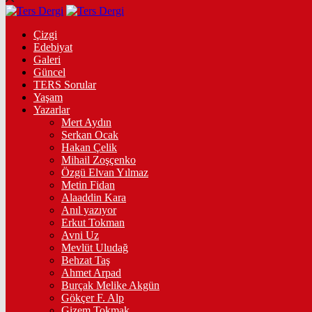
Çizgi
Edebiyat
Galeri
Güncel
TERS Sorular
Yaşam
Yazarlar
Mert Aydın
Serkan Ocak
Hakan Çelik
Mihail Zoşçenko
Özgü Elvan Yılmaz
Metin Fidan
Alaaddin Kara
Anıl yazıyor
Erkut Tokman
Avni Uz
Mevlüt Uludağ
Behzat Taş
Ahmet Arpad
Burçak Melike Akgün
Gökçer F. Alp
Gizem Tokmak