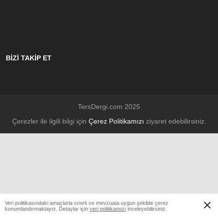
BİZİ TAKİP ET
TersDergi.com 2025
Çerezler ile ilgili bilgi için
Çerez Politikamızı
ziyaret edebilirsiniz.
Veri politikasındaki amaçlarla sınırlı ve mevzuata uygun şekilde çerez
konumlandırmaktayız. Detaylar için
veri politikamızı
inceleyebilirsiniz.