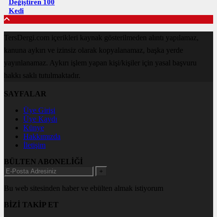
Değiştiren 100
Kedi
TersDergi.com içerikleri kaynak gösterilmeden alıntı yapılamaz,
kanuna aykırı ve izinsiz olarak kopyalanamaz, başka yerde
yayınlanamaz. Aykırı işlem yapan kişi/kişiler için yasal başvuru
hakkı saklı tutulmaktadır.
SAYFALAR
Üye Girişi
Üye Kaydı
Künye
Hakkımızda
İletişim
BÜLTEN ABONELİĞİ
+
Bu web sitesinden haber ve ebülten almak istiyorum
BİZİ TAKİP ET