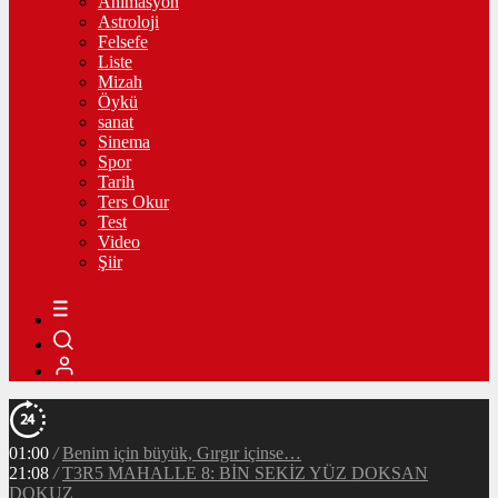
Animasyon
Astroloji
Felsefe
Liste
Mizah
Öykü
sanat
Sinema
Spor
Tarih
Ters Okur
Test
Video
Şiir
01:00
/
Benim için büyük, Gırgır içinse…
21:08
/
T3R5 MAHALLE 8: BİN SEKİZ YÜZ DOKSAN
DOKUZ