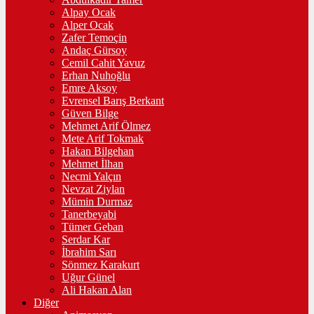
Alpay Ocak
Alper Ocak
Zafer Temoçin
Andaç Gürsoy
Cemil Cahit Yavuz
Erhan Nuhoğlu
Emre Aksoy
Evrensel Barış Berkant
Güven Bilge
Mehmet Arif Ölmez
Mete Arif Tokmak
Hakan Bilgehan
Mehmet İlhan
Necmi Yalçın
Nevzat Ziylan
Mümin Durmaz
Tanerbeyabi
Tümer Geban
Serdar Kar
İbrahim Sarı
Sönmez Karakurt
Uğur Günel
Ali Hakan Alan
Diğer