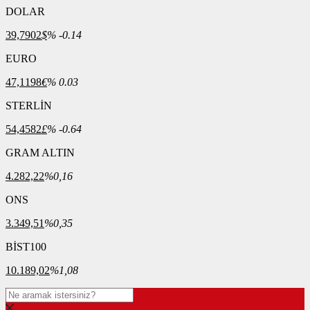
DOLAR
39,7902
$
% -0.14
EURO
47,1198
€
% 0.03
STERLİN
54,4582
£
% -0.64
GRAM ALTIN
4.282,22
%0,16
ONS
3.349,51
%0,35
BİST100
10.189,02
%1,08