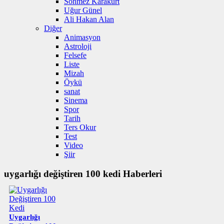
Sönmez Karakurt
Uğur Günel
Ali Hakan Alan
Diğer
Animasyon
Astroloji
Felsefe
Liste
Mizah
Öykü
sanat
Sinema
Spor
Tarih
Ters Okur
Test
Video
Şiir
uygarlığı değiştiren 100 kedi Haberleri
Uygarlığı