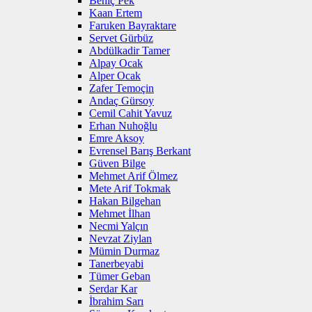
Behiç Pek
Kaan Ertem
Faruken Bayraktare
Servet Gürbüz
Abdülkadir Tamer
Alpay Ocak
Alper Ocak
Zafer Temoçin
Andaç Gürsoy
Cemil Cahit Yavuz
Erhan Nuhoğlu
Emre Aksoy
Evrensel Barış Berkant
Güven Bilge
Mehmet Arif Ölmez
Mete Arif Tokmak
Hakan Bilgehan
Mehmet İlhan
Necmi Yalçın
Nevzat Ziylan
Mümin Durmaz
Tanerbeyabi
Tümer Geban
Serdar Kar
İbrahim Sarı