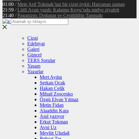
01:00
/
Mete Arif Tokmak’tan bir çizgi öykü: Harcanan zaman
21:59
/
Lütfi Acun yazdı: Kalamış Koyu’nda midye ziyafeti
21:40
/
Paganizm: Doğanın ve Çeşitliliğin Tapınağı
Çizgi
Edebiyat
Galeri
Güncel
TERS Sorular
Yaşam
Yazarlar
Mert Aydın
Serkan Ocak
Hakan Çelik
Mihail Zoşçenko
Özgü Elvan Yılmaz
Metin Fidan
Alaaddin Kara
Anıl yazıyor
Erkut Tokman
Avni Uz
Mevlüt Uludağ
Behzat Taş