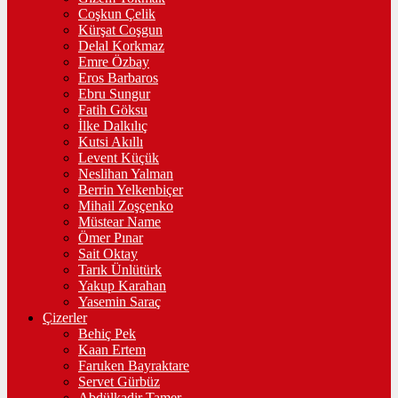
Coşkun Çelik
Kürşat Coşgun
Delal Korkmaz
Emre Özbay
Eros Barbaros
Ebru Sungur
Fatih Göksu
İlke Dalkılıç
Kutsi Akıllı
Levent Küçük
Neslihan Yalman
Berrin Yelkenbiçer
Mihail Zoşçenko
Müstear Name
Ömer Pınar
Sait Oktay
Tarık Ünlütürk
Yakup Karahan
Yasemin Saraç
Çizerler
Behiç Pek
Kaan Ertem
Faruken Bayraktare
Servet Gürbüz
Abdülkadir Tamer