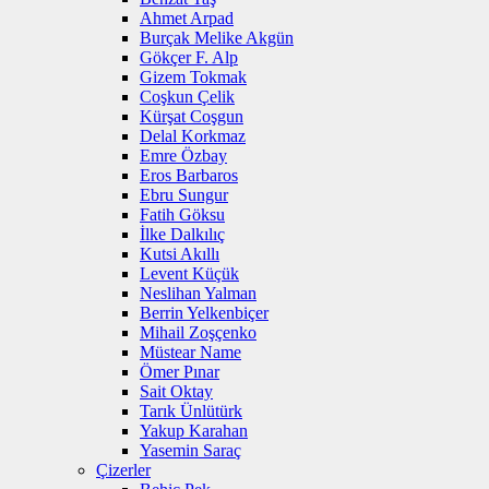
Ahmet Arpad
Burçak Melike Akgün
Gökçer F. Alp
Gizem Tokmak
Coşkun Çelik
Kürşat Coşgun
Delal Korkmaz
Emre Özbay
Eros Barbaros
Ebru Sungur
Fatih Göksu
İlke Dalkılıç
Kutsi Akıllı
Levent Küçük
Neslihan Yalman
Berrin Yelkenbiçer
Mihail Zoşçenko
Müstear Name
Ömer Pınar
Sait Oktay
Tarık Ünlütürk
Yakup Karahan
Yasemin Saraç
Çizerler