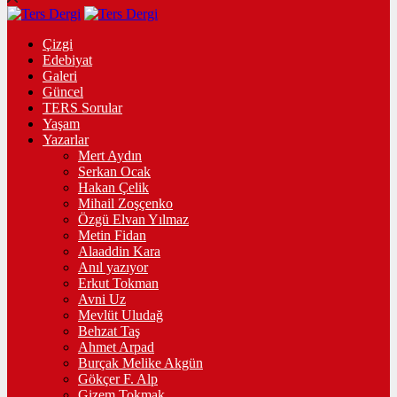
Çizgi
Edebiyat
Galeri
Güncel
TERS Sorular
Yaşam
Yazarlar
Mert Aydın
Serkan Ocak
Hakan Çelik
Mihail Zoşçenko
Özgü Elvan Yılmaz
Metin Fidan
Alaaddin Kara
Anıl yazıyor
Erkut Tokman
Avni Uz
Mevlüt Uludağ
Behzat Taş
Ahmet Arpad
Burçak Melike Akgün
Gökçer F. Alp
Gizem Tokmak