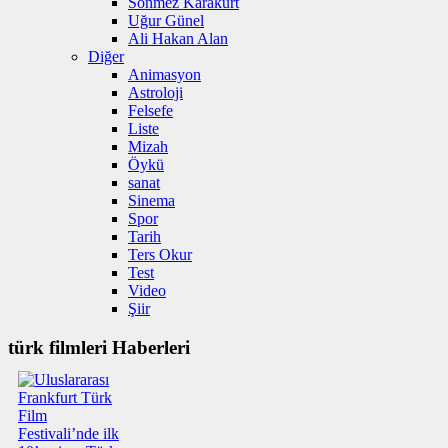
Sönmez Karakurt
Uğur Günel
Ali Hakan Alan
Diğer
Animasyon
Astroloji
Felsefe
Liste
Mizah
Öykü
sanat
Sinema
Spor
Tarih
Ters Okur
Test
Video
Şiir
türk filmleri Haberleri