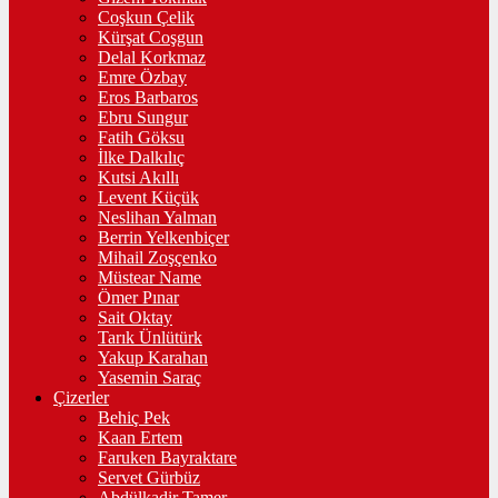
Coşkun Çelik
Kürşat Coşgun
Delal Korkmaz
Emre Özbay
Eros Barbaros
Ebru Sungur
Fatih Göksu
İlke Dalkılıç
Kutsi Akıllı
Levent Küçük
Neslihan Yalman
Berrin Yelkenbiçer
Mihail Zoşçenko
Müstear Name
Ömer Pınar
Sait Oktay
Tarık Ünlütürk
Yakup Karahan
Yasemin Saraç
Çizerler
Behiç Pek
Kaan Ertem
Faruken Bayraktare
Servet Gürbüz
Abdülkadir Tamer