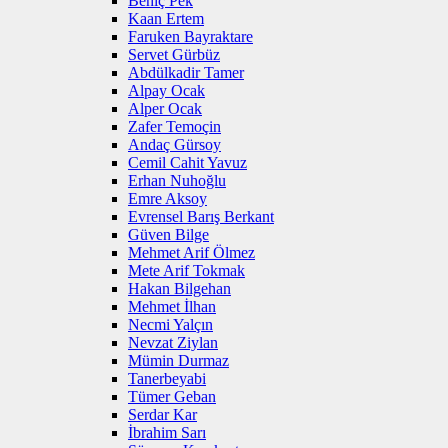
Behiç Pek
Kaan Ertem
Faruken Bayraktare
Servet Gürbüz
Abdülkadir Tamer
Alpay Ocak
Alper Ocak
Zafer Temoçin
Andaç Gürsoy
Cemil Cahit Yavuz
Erhan Nuhoğlu
Emre Aksoy
Evrensel Barış Berkant
Güven Bilge
Mehmet Arif Ölmez
Mete Arif Tokmak
Hakan Bilgehan
Mehmet İlhan
Necmi Yalçın
Nevzat Ziylan
Mümin Durmaz
Tanerbeyabi
Tümer Geban
Serdar Kar
İbrahim Sarı