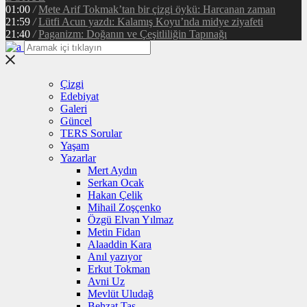
01:00
/
Mete Arif Tokmak’tan bir çizgi öykü: Harcanan zaman
21:59
/
Lütfi Acun yazdı: Kalamış Koyu’nda midye ziyafeti
21:40
/
Paganizm: Doğanın ve Çeşitliliğin Tapınağı
Çizgi
Edebiyat
Galeri
Güncel
TERS Sorular
Yaşam
Yazarlar
Mert Aydın
Serkan Ocak
Hakan Çelik
Mihail Zoşçenko
Özgü Elvan Yılmaz
Metin Fidan
Alaaddin Kara
Anıl yazıyor
Erkut Tokman
Avni Uz
Mevlüt Uludağ
Behzat Taş