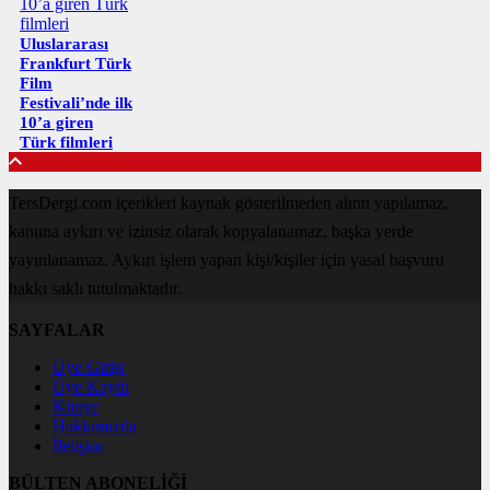
Uluslararası
Frankfurt Türk
Film
Festivali’nde ilk
10’a giren
Türk filmleri
TersDergi.com içerikleri kaynak gösterilmeden alıntı yapılamaz,
kanuna aykırı ve izinsiz olarak kopyalanamaz, başka yerde
yayınlanamaz. Aykırı işlem yapan kişi/kişiler için yasal başvuru
hakkı saklı tutulmaktadır.
SAYFALAR
Üye Girişi
Üye Kaydı
Künye
Hakkımızda
İletişim
BÜLTEN ABONELİĞİ