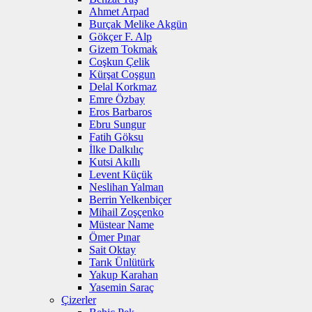
Ahmet Arpad
Burçak Melike Akgün
Gökçer F. Alp
Gizem Tokmak
Coşkun Çelik
Kürşat Coşgun
Delal Korkmaz
Emre Özbay
Eros Barbaros
Ebru Sungur
Fatih Göksu
İlke Dalkılıç
Kutsi Akıllı
Levent Küçük
Neslihan Yalman
Berrin Yelkenbiçer
Mihail Zoşçenko
Müstear Name
Ömer Pınar
Sait Oktay
Tarık Ünlütürk
Yakup Karahan
Yasemin Saraç
Çizerler