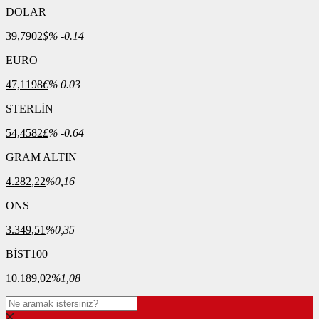
DOLAR
39,7902
$
% -0.14
EURO
47,1198
€
% 0.03
STERLİN
54,4582
£
% -0.64
GRAM ALTIN
4.282,22
%0,16
ONS
3.349,51
%0,35
BİST100
10.189,02
%1,08