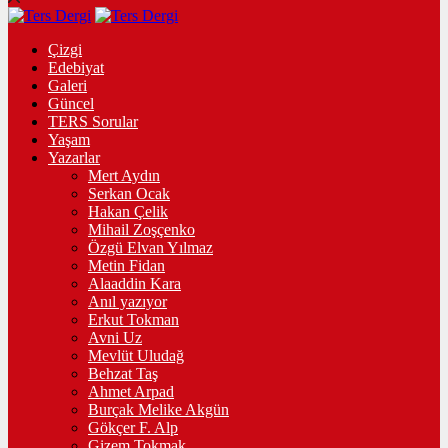
Çizgi
Edebiyat
Galeri
Güncel
TERS Sorular
Yaşam
Yazarlar
Mert Aydın
Serkan Ocak
Hakan Çelik
Mihail Zoşçenko
Özgü Elvan Yılmaz
Metin Fidan
Alaaddin Kara
Anıl yazıyor
Erkut Tokman
Avni Uz
Mevlüt Uludağ
Behzat Taş
Ahmet Arpad
Burçak Melike Akgün
Gökçer F. Alp
Gizem Tokmak