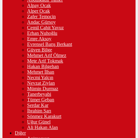
Alpay Ocak
Alper Ocak
Zafer Temoçin
Andaç Gürsoy
Cemil Cahit Yavuz
Erhan Nuhoğlu
Emre Aksoy
Evrensel Barış Berkant
Güven Bilge
Mehmet Arif Ölmez
Mete Arif Tokmak
Hakan Bilgehan
Mehmet İlhan
Necmi Yalçın
Nevzat Ziylan
Mümin Durmaz
Tanerbeyabi
Tümer Geban
Serdar Kar
İbrahim Sarı
Sönmez Karakurt
Uğur Günel
Ali Hakan Alan
Diğer