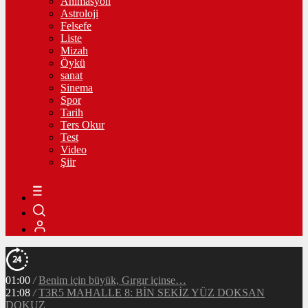
Animasyon
Astroloji
Felsefe
Liste
Mizah
Öykü
sanat
Sinema
Spor
Tarih
Ters Okur
Test
Video
Şiir
01:00
/
Benim için büyük, Gırgır içinse…
21:08
/
T3R5 MAHALLE 8: BİN SEKİZ YÜZ DOKSAN
DOKUZ