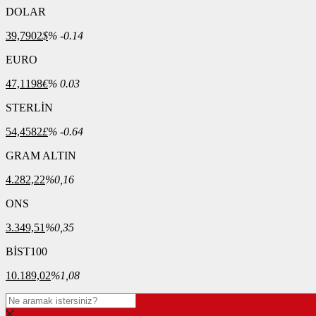
DOLAR
39,7902
$
% -0.14
EURO
47,1198
€
% 0.03
STERLİN
54,4582
£
% -0.64
GRAM ALTIN
4.282,22
%0,16
ONS
3.349,51
%0,35
BİST100
10.189,02
%1,08