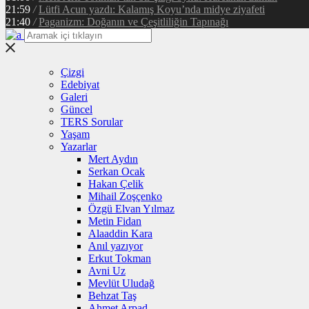
21:59
/
Lütfi Acun yazdı: Kalamış Koyu’nda midye ziyafeti
21:40
/
Paganizm: Doğanın ve Çeşitliliğin Tapınağı
Çizgi
Edebiyat
Galeri
Güncel
TERS Sorular
Yaşam
Yazarlar
Mert Aydın
Serkan Ocak
Hakan Çelik
Mihail Zoşçenko
Özgü Elvan Yılmaz
Metin Fidan
Alaaddin Kara
Anıl yazıyor
Erkut Tokman
Avni Uz
Mevlüt Uludağ
Behzat Taş
Ahmet Arpad