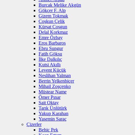
Burçak Melike Akgün
Gökçer F. Alp
Gizem Tokmak
Coşkun Çelik
Kürşat Coşgun
Delal Korkmaz
Emre Özbay
Eros Barbaros
Ebru Sungur
Fatih Göksu
İlke Dalkılıç
Kutsi Akıllı
Levent Küçük
Neslihan Yalman
Berrin Yelkenbiçer
Mihail Zoşçenko
Müstear Name
Ömer Pınar
Sait Oktay
Tarık Ünlütürk
Yakup Karahan
Yasemin Saraç
Çizerler
Behiç Pek