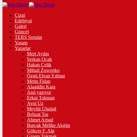
Çizgi
Edebiyat
Galeri
Güncel
TERS Sorular
Yaşam
Yazarlar
Mert Aydın
Serkan Ocak
Hakan Çelik
Mihail Zoşçenko
Özgü Elvan Yılmaz
Metin Fidan
Alaaddin Kara
Anıl yazıyor
Erkut Tokman
Avni Uz
Mevlüt Uludağ
Behzat Taş
Ahmet Arpad
Burçak Melike Akgün
Gökçer F. Alp
Gizem Tokmak