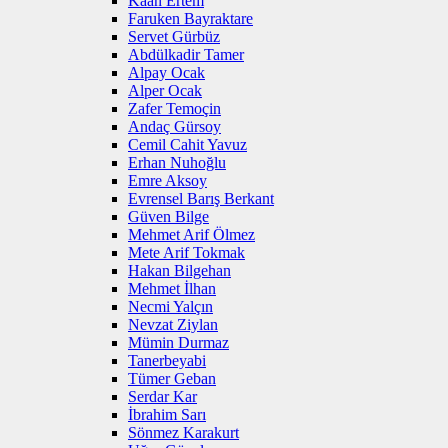
Kaan Ertem
Faruken Bayraktare
Servet Gürbüz
Abdülkadir Tamer
Alpay Ocak
Alper Ocak
Zafer Temoçin
Andaç Gürsoy
Cemil Cahit Yavuz
Erhan Nuhoğlu
Emre Aksoy
Evrensel Barış Berkant
Güven Bilge
Mehmet Arif Ölmez
Mete Arif Tokmak
Hakan Bilgehan
Mehmet İlhan
Necmi Yalçın
Nevzat Ziylan
Mümin Durmaz
Tanerbeyabi
Tümer Geban
Serdar Kar
İbrahim Sarı
Sönmez Karakurt