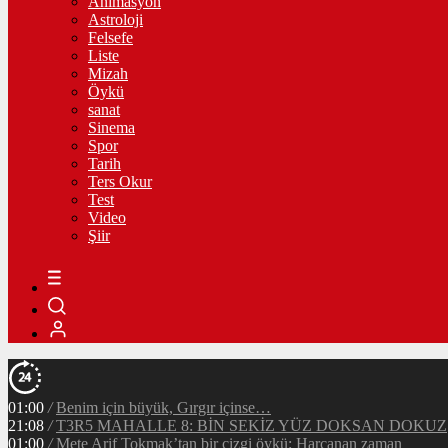
Animasyon
Astroloji
Felsefe
Liste
Mizah
Öykü
sanat
Sinema
Spor
Tarih
Ters Okur
Test
Video
Şiir
01:00
/
Benim için büyük, Gırgır içinse…
21:08
/
T3R5 MAHALLE 8: BİN SEKİZ YÜZ DOKSAN DOKUZ
01:00
/
Mete Arif Tokmak’tan bir çizgi öykü: Harcanan zaman