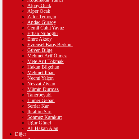
Alpay Ocak
Alper Ocak
Zafer Temoçin
Andaç Gürsoy
Cemil Cahit Yavuz
Erhan Nuhoğlu
Emre Aksoy
Evrensel Barış Berkant
Güven Bilge
Mehmet Arif Ölmez
Mete Arif Tokmak
Hakan Bilgehan
Mehmet İlhan
Necmi Yalçın
Nevzat Ziylan
Mümin Durmaz
Tanerbeyabi
Tümer Geban
Serdar Kar
İbrahim Sarı
Sönmez Karakurt
Uğur Günel
Ali Hakan Alan
Diğer