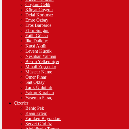
Coşkun Çelik
Kürşat Coşgun
Delal Korkmaz
Emre Özbay
Eros Barbaros
Ebru Sungur
Fatih Göksu
İlke Dalkılıç
Kutsi Akıllı
Levent Küçük
Neslihan Yalman
Berrin Yelkenbiçer
Mihail Zoşçenko
Müstear Name
Ömer Pınar
Sait Oktay
Tarık Ünlütürk
Yakup Karahan
Yasemin Saraç
Çizerler
Behiç Pek
Kaan Ertem
Faruken Bayraktare
Servet Gürbüz
Abdülkadir Tamer