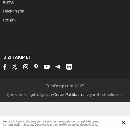
Künye
Hakkımızda
İletişim
BİZİ TAKİP ET
TersDergi.com 2025
Çerezler ile ilgili bilgi için
Çerez Politikamızı
ziyaret edebilirsiniz.
Veri politikasındaki amaçlarla sınırlı ve mevzuata uygun şekilde çerez
konumlandırmaktayız. Detaylar için
veri politikamızı
inceleyebilirsiniz.