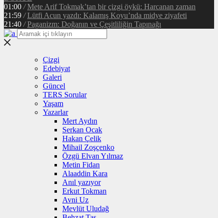
01:00
/
Mete Arif Tokmak’tan bir çizgi öykü: Harcanan zaman
21:59
/
Lütfi Acun yazdı: Kalamış Koyu’nda midye ziyafeti
21:40
/
Paganizm: Doğanın ve Çeşitliliğin Tapınağı
Çizgi
Edebiyat
Galeri
Güncel
TERS Sorular
Yaşam
Yazarlar
Mert Aydın
Serkan Ocak
Hakan Çelik
Mihail Zoşçenko
Özgü Elvan Yılmaz
Metin Fidan
Alaaddin Kara
Anıl yazıyor
Erkut Tokman
Avni Uz
Mevlüt Uludağ
Behzat Taş