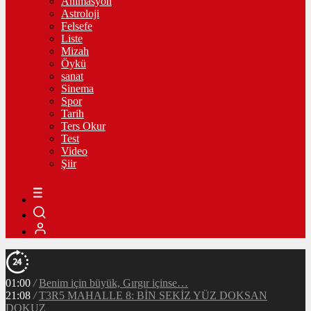
Animasyon
Astroloji
Felsefe
Liste
Mizah
Öykü
sanat
Sinema
Spor
Tarih
Ters Okur
Test
Video
Şiir
01:00
/
Benim için büyük, Gırgır içinse…
21:08
/
T3R5 MAHALLE 8: BİN SEKİZ YÜZ DOKSAN
DOKUZ