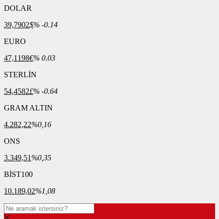
DOLAR
39,7902
$
% -0.14
EURO
47,1198
€
% 0.03
STERLİN
54,4582
£
% -0.64
GRAM ALTIN
4.282,22
%0,16
ONS
3.349,51
%0,35
BİST100
10.189,02
%1,08