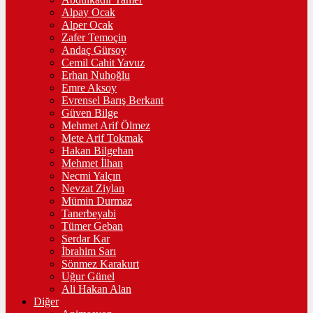
Alpay Ocak
Alper Ocak
Zafer Temoçin
Andaç Gürsoy
Cemil Cahit Yavuz
Erhan Nuhoğlu
Emre Aksoy
Evrensel Barış Berkant
Güven Bilge
Mehmet Arif Ölmez
Mete Arif Tokmak
Hakan Bilgehan
Mehmet İlhan
Necmi Yalçın
Nevzat Ziylan
Mümin Durmaz
Tanerbeyabi
Tümer Geban
Serdar Kar
İbrahim Sarı
Sönmez Karakurt
Uğur Günel
Ali Hakan Alan
Diğer