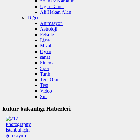
Sönmez Karakurt
Uğur Günel
Ali Hakan Alan
Diğer
Animasyon
Astroloji
Felsefe
Liste
Mizah
Öykü
sanat
Sinema
Spor
Tarih
Ters Okur
Test
Video
Şiir
kültür bakanlığı Haberleri