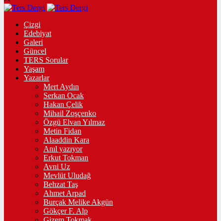
Çizgi
Edebiyat
Galeri
Güncel
TERS Sorular
Yaşam
Yazarlar
Mert Aydın
Serkan Ocak
Hakan Çelik
Mihail Zoşçenko
Özgü Elvan Yılmaz
Metin Fidan
Alaaddin Kara
Anıl yazıyor
Erkut Tokman
Avni Uz
Mevlüt Uludağ
Behzat Taş
Ahmet Arpad
Burçak Melike Akgün
Gökçer F. Alp
Gizem Tokmak