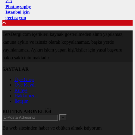
212
Photography
Istanbul için
geri sayım
TersDergi.com içerikleri kaynak gösterilmeden alıntı yapılamaz,
kanuna aykırı ve izinsiz olarak kopyalanamaz, başka yerde
yayınlanamaz. Aykırı işlem yapan kişi/kişiler için yasal başvuru
hakkı saklı tutulmaktadır.
SAYFALAR
Üye Girişi
Üye Kaydı
Künye
Hakkımızda
İletişim
BÜLTEN ABONELİĞİ
+
Bu web sitesinden haber ve ebülten almak istiyorum