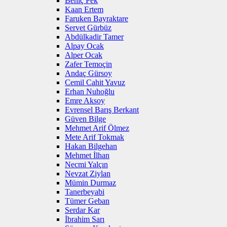
Behiç Pek
Kaan Ertem
Faruken Bayraktare
Servet Gürbüz
Abdülkadir Tamer
Alpay Ocak
Alper Ocak
Zafer Temoçin
Andaç Gürsoy
Cemil Cahit Yavuz
Erhan Nuhoğlu
Emre Aksoy
Evrensel Barış Berkant
Güven Bilge
Mehmet Arif Ölmez
Mete Arif Tokmak
Hakan Bilgehan
Mehmet İlhan
Necmi Yalçın
Nevzat Ziylan
Mümin Durmaz
Tanerbeyabi
Tümer Geban
Serdar Kar
İbrahim Sarı