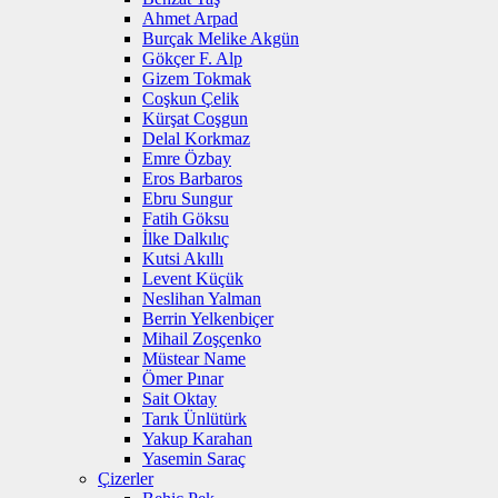
Ahmet Arpad
Burçak Melike Akgün
Gökçer F. Alp
Gizem Tokmak
Coşkun Çelik
Kürşat Coşgun
Delal Korkmaz
Emre Özbay
Eros Barbaros
Ebru Sungur
Fatih Göksu
İlke Dalkılıç
Kutsi Akıllı
Levent Küçük
Neslihan Yalman
Berrin Yelkenbiçer
Mihail Zoşçenko
Müstear Name
Ömer Pınar
Sait Oktay
Tarık Ünlütürk
Yakup Karahan
Yasemin Saraç
Çizerler