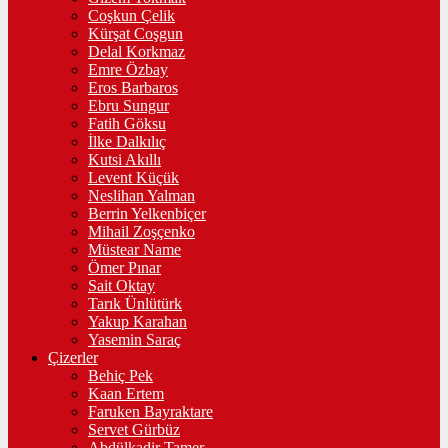
Coşkun Çelik
Kürşat Coşgun
Delal Korkmaz
Emre Özbay
Eros Barbaros
Ebru Sungur
Fatih Göksu
İlke Dalkılıç
Kutsi Akıllı
Levent Küçük
Neslihan Yalman
Berrin Yelkenbiçer
Mihail Zoşçenko
Müstear Name
Ömer Pınar
Sait Oktay
Tarık Ünlütürk
Yakup Karahan
Yasemin Saraç
Çizerler
Behiç Pek
Kaan Ertem
Faruken Bayraktare
Servet Gürbüz
Abdülkadir Tamer