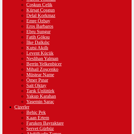
Coşkun Çelik
Kürşat Coşgun
Delal Korkmaz
Emre Özbay
Eros Barbaros
Ebru Sungur
Fatih Göksu
İlke Dalkılıç
Kutsi Akıllı
Levent Küçük
Neslihan Yalman
Berrin Yelkenbiçer
Mihail Zoşçenko
Müstear Name
Ömer Pınar
Sait Oktay
Tarık Ünlütürk
Yakup Karahan
Yasemin Saraç
Çizerler
Behiç Pek
Kaan Ertem
Faruken Bayraktare
Servet Gürbüz
Abdülkadir Tamer