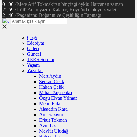
01:00
/
Mete Arif Tokmak’tan bir çizgi öykü: Harcanan zaman
21:59
/
Lütfi Acun yazdı: Kalamış Koyu’nda midye ziyafeti
21:40
/
Paganizm: Doğanın ve Çeşitliliğin Tapınağı
Çizgi
Edebiyat
Galeri
Güncel
TERS Sorular
Yaşam
Yazarlar
Mert Aydın
Serkan Ocak
Hakan Çelik
Mihail Zoşçenko
Özgü Elvan Yılmaz
Metin Fidan
Alaaddin Kara
Anıl yazıyor
Erkut Tokman
Avni Uz
Mevlüt Uludağ
Behzat Taş