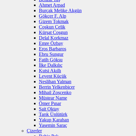
Ahmet Arpad
Burçak Melike Akgün
Gökçer F. Alp
Gizem Tokmak
Coşkun Çelik
Kürşat Coşgun
Delal Korkmaz
Emre Özbay
Eros Barbaros
Ebru Sungur
Fatih Göksu
İlke Dalkılıç
Kutsi Akıllı
Levent Küçük
Neslihan Yalman
Berrin Yelkenbiçer
Mihail Zoşçenko
Müstear Name
Ömer Pınar
Sait Oktay
Tarık Ünlütürk
Yakup Karahan
Yasemin Saraç
Çizerler