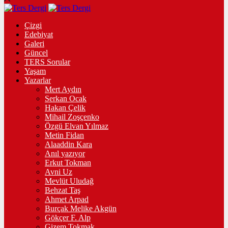
Çizgi
Edebiyat
Galeri
Güncel
TERS Sorular
Yaşam
Yazarlar
Mert Aydın
Serkan Ocak
Hakan Çelik
Mihail Zoşçenko
Özgü Elvan Yılmaz
Metin Fidan
Alaaddin Kara
Anıl yazıyor
Erkut Tokman
Avni Uz
Mevlüt Uludağ
Behzat Taş
Ahmet Arpad
Burçak Melike Akgün
Gökçer F. Alp
Gizem Tokmak