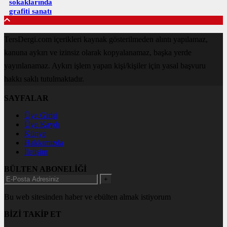
sokaklarında
grafiti sanatı
TersDergi.com içerikleri kaynak gösterilmeden alıntı yapılamaz,
kanuna aykırı ve izinsiz olarak kopyalanamaz, başka yerde
yayınlanamaz. Aykırı işlem yapan kişi/kişiler için yasal başvuru
hakkı saklı tutulmaktadır.
SAYFALAR
Üye Girişi
Üye Kaydı
Künye
Hakkımızda
İletişim
BÜLTEN ABONELİĞİ
+
Bu web sitesinden haber ve ebülten almak istiyorum
BİZİ TAKİP ET