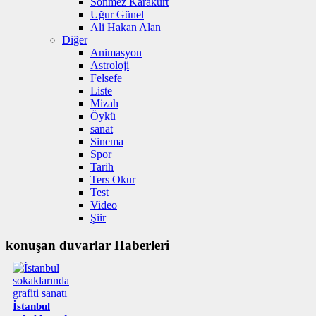
Sönmez Karakurt
Uğur Günel
Ali Hakan Alan
Diğer
Animasyon
Astroloji
Felsefe
Liste
Mizah
Öykü
sanat
Sinema
Spor
Tarih
Ters Okur
Test
Video
Şiir
konuşan duvarlar Haberleri
İstanbul