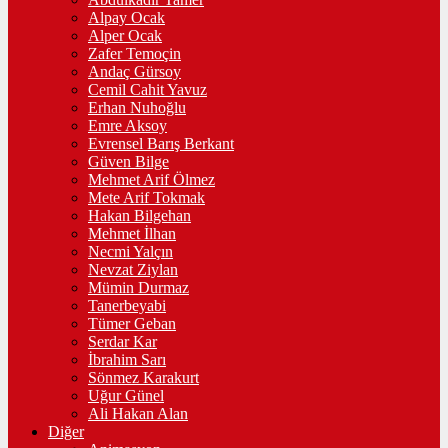
Alpay Ocak
Alper Ocak
Zafer Temoçin
Andaç Gürsoy
Cemil Cahit Yavuz
Erhan Nuhoğlu
Emre Aksoy
Evrensel Barış Berkant
Güven Bilge
Mehmet Arif Ölmez
Mete Arif Tokmak
Hakan Bilgehan
Mehmet İlhan
Necmi Yalçın
Nevzat Ziylan
Mümin Durmaz
Tanerbeyabi
Tümer Geban
Serdar Kar
İbrahim Sarı
Sönmez Karakurt
Uğur Günel
Ali Hakan Alan
Diğer