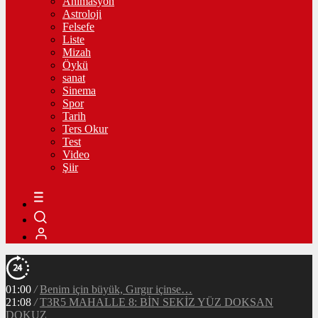
Animasyon
Astroloji
Felsefe
Liste
Mizah
Öykü
sanat
Sinema
Spor
Tarih
Ters Okur
Test
Video
Şiir
01:00
/
Benim için büyük, Gırgır içinse…
21:08
/
T3R5 MAHALLE 8: BİN SEKİZ YÜZ DOKSAN
DOKUZ