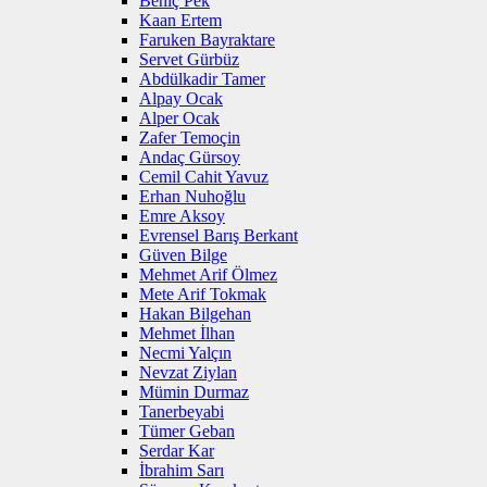
Behiç Pek
Kaan Ertem
Faruken Bayraktare
Servet Gürbüz
Abdülkadir Tamer
Alpay Ocak
Alper Ocak
Zafer Temoçin
Andaç Gürsoy
Cemil Cahit Yavuz
Erhan Nuhoğlu
Emre Aksoy
Evrensel Barış Berkant
Güven Bilge
Mehmet Arif Ölmez
Mete Arif Tokmak
Hakan Bilgehan
Mehmet İlhan
Necmi Yalçın
Nevzat Ziylan
Mümin Durmaz
Tanerbeyabi
Tümer Geban
Serdar Kar
İbrahim Sarı