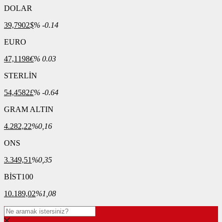
DOLAR
39,7902
$
% -0.14
EURO
47,1198
€
% 0.03
STERLİN
54,4582
£
% -0.64
GRAM ALTIN
4.282,22
%0,16
ONS
3.349,51
%0,35
BİST100
10.189,02
%1,08