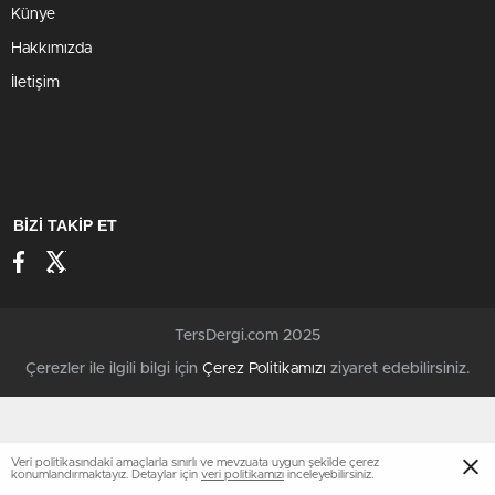
Künye
Hakkımızda
İletişim
BİZİ TAKİP ET
TersDergi.com 2025
Çerezler ile ilgili bilgi için
Çerez Politikamızı
ziyaret edebilirsiniz.
Veri politikasındaki amaçlarla sınırlı ve mevzuata uygun şekilde çerez
konumlandırmaktayız. Detaylar için
veri politikamızı
inceleyebilirsiniz.