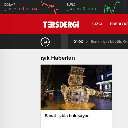
DOLAR
EURO
$
€
39,7902
% -0.14
47,1198
% 0.03
12:00
16:00
12:00
16:00
ÇIZGI
EDEBIYA
01:00
/
Benim için büyük, Gır
ışık Haberleri
Sanat ışıkla buluşuyor