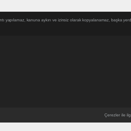
ntı yapılamaz, kanuna aykırı ve izinsiz olarak kopyalanamaz, başka yerde
Çerezler ile ilgi