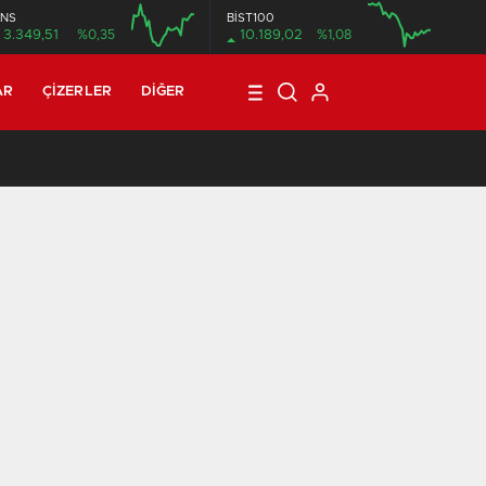
NS
BİST100
3.349,51
%0,35
10.189,02
%1,08
12:00
16:00
12:00
AR
ÇIZERLER
DIĞER
21:08
/
T3R5 MAHALLE 8: BİN SEKİZ YÜZ DOKSAN DOKUZ