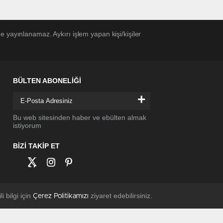
 yayınlanamaz. Aykırı işlem yapan kişi/kişiler
BÜLTEN ABONELİĞİ
+
Bu web sitesinden haber ve ebülten almak
istiyorum
BİZİ TAKİP ET
li bilgi için
ziyaret edebilirsiniz.
Çerez Politikamızı