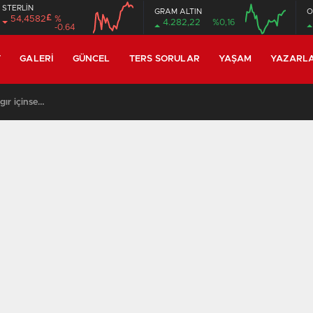
STERLİN
GRAM ALTIN
O
£
54,4582
%
4.282,22
%0,16
-0.64
12:00
16:00
12:00
16:00
T
GALERI
GÜNCEL
TERS SORULAR
YAŞAM
YAZARL
gır içinse…